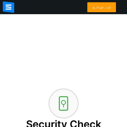
کينډۍ غوره کړئ