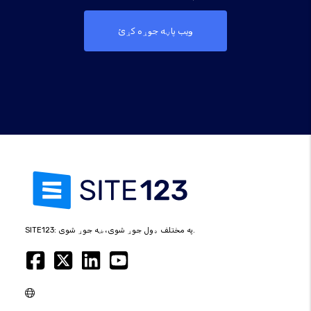
ویب پاڼه جوړه کړئ
SITE123: په مختلف ډول جوړ شوی، ښه جوړ شوی.