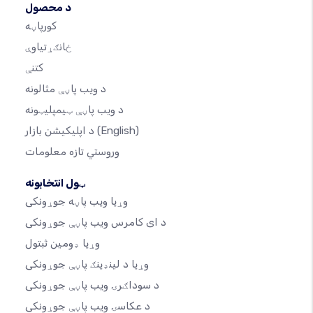
د محصول
کورپاڼه
ځانګړتیاوې
کتنې
د ویب پاڼې مثالونه
د ویب پاڼې ټیمپلیټونه
(English)
د اپلیکیشن بازار
وروستي تازه معلومات
ټول انتخابونه
وړیا ویب پاڼه جوړونکی
د ای کامرس ویب پاڼې جوړونکی
وړیا ډومین ثبتول
وړیا د لینډینګ پاڼې جوړونکی
د سوداګرۍ ویب پاڼې جوړونکی
د عکاسۍ ویب پاڼې جوړونکی