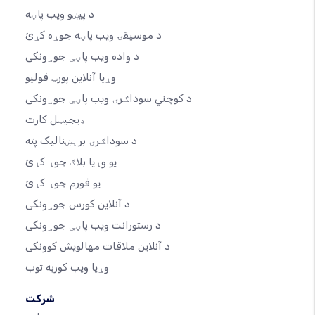
د پیښو ویب پاڼه
د موسیقۍ ویب پاڼه جوړه کړئ
د واده ویب پاڼې جوړونکی
وړیا آنلاین پورټ فولیو
د کوچني سوداګرۍ ویب پاڼې جوړونکی
ډیجیټل کارت
د سوداګرۍ برېښنالیک پته
یو وړیا بلاګ جوړ کړئ
یو فورم جوړ کړئ
د آنلاین کورس جوړونکی
د رستورانت ویب پاڼې جوړونکی
د آنلاین ملاقات مهالویش کوونکی
وړیا ویب کوربه توب
شرکت