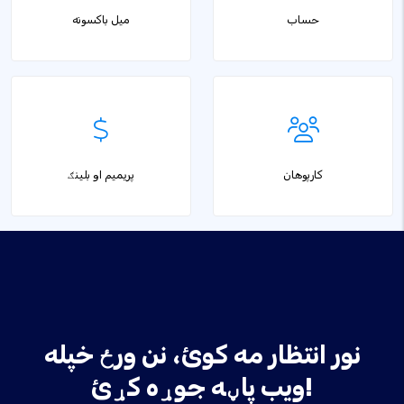
حساب
میل باکسونه
کارپوهان
پریمیم او بلینګ
نور انتظار مه کوئ، نن ورځ خپله
ویب پاڼه جوړه کړئ!