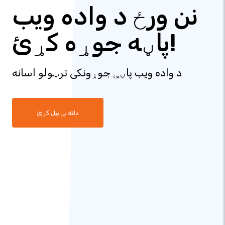
نن ورځ د واده ویب
پاڼه جوړه کړئ!
د واده ویب پاڼې جوړونکی ترټولو اسانه
دلته یې پیل کړئ