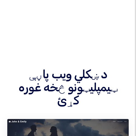
د ښکلي ویب پاڼې
ټیمپلیټونو څخه غوره
کړئ