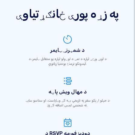
په زړه پورې ځانګړتیاوې
د شمېرنې ټایمر
د لویې ورځې لپاره د تمې د لوړولو لپاره یو متقابل ټایمر، د
لیدونکو ترمنځ بوختیا زیاتوي.
د مهال ویش پاڼه
د خپلو اړیکو سفر په تاریخي بڼه کې وښایاست، او ستاسو سایټ
ته شخصي لمس اضافه کړئ.
د RSVP دودیز فورمه