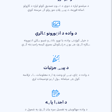
د میلمنو لپاره د دوی د ګډون تصدیق کولو لپاره د کارولو
اسانه فورمه، د پیښې پلان جوړولو کې مرسته کوي.
د واده د انځورونو ګالري
د خپلې کوژدنې، واده، یا نورو ځانګړو شیبو ښکلي انځورونه
ښکاره کړئ، چې یو زړه راښکونکی بصري کیسه رامینځته کړي.
د پیښې جزئیات
د واده د ځای، نیټې او وخت په اړه معلومات، ډاډ ترلاسه
کول چې میلمانه ټول اړین توضیحات لري.
د اجنډا پاڼه
د واده مهالویش په تفصیل سره بیان کړئ، په شمول د