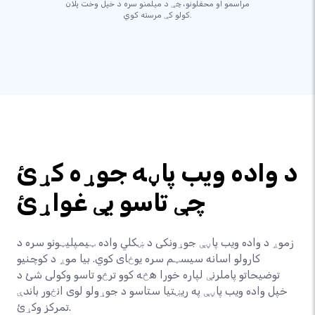
مراسمو او محفلونو، چې د میلمنو سره د خپل وخت پلان
کولو کې مرسته کوي.
د واده ویب پاڼه جوړه کړئ
چې تاسو یې غواړئ
زموږ د واده ویب پاڼې جوړونکی د ښکلي واده ټیمپلیټونو سره د
کارولو اسانه سیسټم سره یوځای کوي. بیا موږ د کوچنیو
توضیحاتو پاملرنې لپاره خورا هڅه کوو ترڅو تاسو وکولی شئ د
خپل واده ویب پاڼې په ریښتیا ستاسو د جوړولو لوی انځور باندې
تمرکز وکړئ.