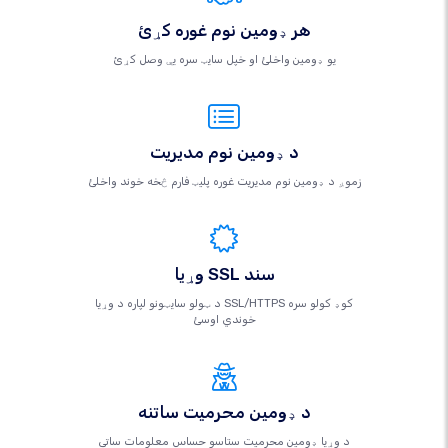
هر ډومین نوم غوره کړئ
یو ډومین واخلئ او خپل سایټ سره یې وصل کړئ
د ډومین نوم مدیریت
زموږ د ډومین نوم مدیریت غوره پلیټ فارم څخه خوند واخلئ
وړیا SSL سند
د ټولو سایټونو لپاره د وړیا SSL/HTTPS کوډ کولو سره
خوندي اوسئ
د ډومین محرمیت ساتنه
د وړیا ډومین محرمیت ستاسو حساس معلومات ساتي