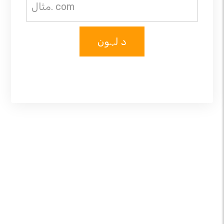
د لټون