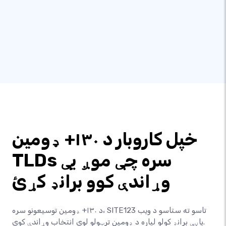
خپل کاروبار د ۱۳۰+ ډومین
TLDs سره چې موږ یې
وړاندې کوو برانډ کړئ
د ۱۳۰+ ډومین توسیعونو سره، SITE123 تاسو ته ستاسو د ویب
پاڼې برانډ کولو لپاره د ډومین ترټولو لوی انتخاب وړاندې کوي.