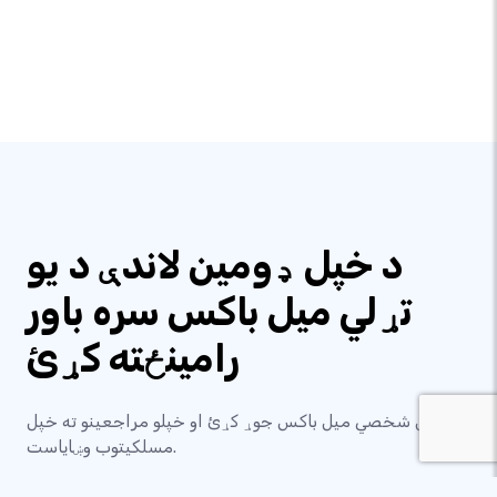
د خپل ډومین لاندې د یو
تړلي میل باکس سره باور
رامینځته کړئ
خپل شخصي میل باکس جوړ کړئ او خپلو مراجعینو ته خپل
مسلکيتوب وښایاست.