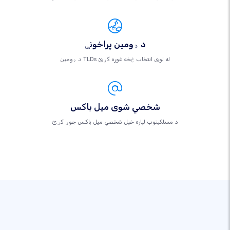
د ډومین پراخونې
د ډومین TLDs له لوی انتخاب څخه غوره کړئ
شخصي شوی میل باکس
د مسلکيتوب لپاره خپل شخصي میل باکس جوړ کړئ