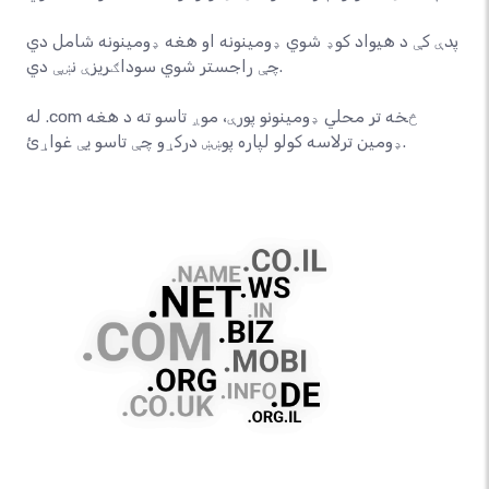
پدې کې د هیواد کوډ شوي ډومینونه او هغه ډومینونه شامل دي
چې راجستر شوي سوداګریزې نښې دي.
له .com څخه تر محلي ډومینونو پورې، موږ تاسو ته د هغه
ډومین ترلاسه کولو لپاره پوښښ درکړو چې تاسو یې غواړئ.