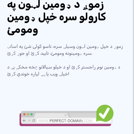
زموږ د ډومین لټون په
کارولو سره خپل ډومین
ومومئ
زموږ د خپل ډومین لټون وسیلې سره، تاسو کولی شئ په اسانۍ
سره ډومینونه ومومئ، تایید کړئ او جوړ کړئ.
د ډومین نوم راجستر کړئ او د خپلو سیالانو څخه مخکې یې د
خپلې ویب پاڼې لپاره خوندي کړئ!