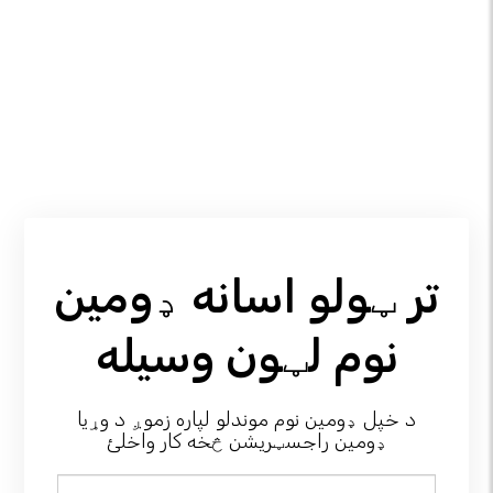
تر ټولو اسانه ډومین
نوم لټون وسیله
د خپل ډومین نوم موندلو لپاره زموږ د وړیا
ډومین راجسټریشن څخه کار واخلئ