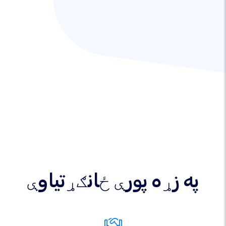
په زړه پورې ځانګړتیاوې