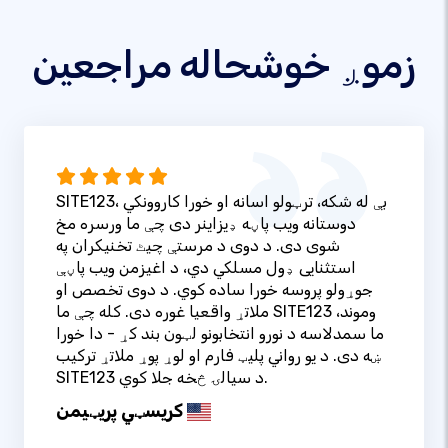
زموږ خوشحاله مراجعین
SITE123، بې له شکه، ترټولو اسانه او خورا کاروونکي
دوستانه ویب پاڼه ډیزاینر دی چې ما ورسره مخ
شوی دی. د دوی د مرستې چیٹ تخنیکران په
استثنایی ډول مسلکي دي، د اغیزمن ویب پاڼې
جوړولو پروسه خورا ساده کوي. د دوی تخصص او
ملاتړ واقعیا غوره دی. کله چې ما SITE123 وموند،
ما سمدلاسه د نورو انتخابونو لټون بند کړ - دا خورا
ښه دی. د یو رواني پلیټ فارم او لوړ پوړ ملاتړ ترکیب
SITE123 د سیالۍ څخه جلا کوي.
کریسټي پریټيمن