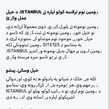
د خپل .ISTANBUL ډومین نوم ترلاسه کولو لپاره ژر
عمل وکړئ
ډومین نومونه ژر پلورل کیږي. دوی معمولاً ارزانه دي،
نو خپل خوښ ډومین نومونه ژر ثبت کړئ. که تاسو د
خپلې خوښې موجود نوم موندلو کې ستونزه لرئ، د
ډومین ثبتوونکي لکه SITE123 به ستاسو د
.ISTANBUL ډومین لټون پر مهال بدیل نومونه وړاندیز
کړي ترڅو تاسو سره مرسته وکړي.
خپل وساتئ. پیشو
کله چې خلک د شیانو په یادولو هڅه کوي، اوږدوالی
ډېر مهم وي. هر څومره چې لږ کرکټرونه وي، ستاسو
ISTANBUL د ډومین نوم لري، نو د ټایپ کولو، ویلو او
شریکولو لپاره یې اسانه وي. لنډ ښه دی!