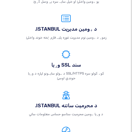
یو ډومین واخلئ او خپل سایټ سره یې وصل کړئ
.ISTANBUL د ډومین مدیریت
زموږ د ډومین نوم مدیریت غوره پلیټ فارم څخه خوند واخلئ
وړیا SSL سند
د ټولو سایټونو لپاره د وړیا SSL/HTTPS کوډ کولو سره
خوندي اوسئ
.ISTANBUL د محرمیت ساتنه
د وړیا ډومین محرمیت ستاسو حساس معلومات ساتي