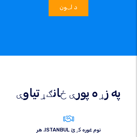
د لټون
په زړه پورې ځانګړتیاوې
هر .ISTANBUL نوم غوره کړئ