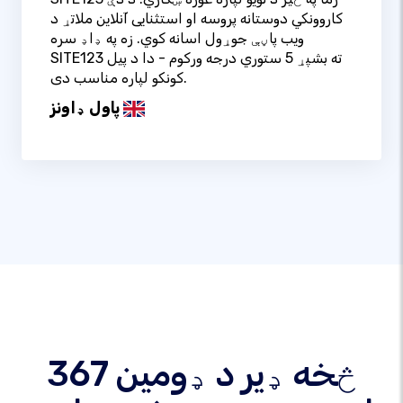
کاروونکي دوستانه پروسه او استثنایی آنلاین ملاتړ د
ویب پاڼې جوړول اسانه کوي. زه په ډاډ سره
SITE123 ته بشپړ 5 ستوري درجه ورکوم - دا د پیل
کونکو لپاره مناسب دی.
پاول ډاونز
367 څخه ډیر د ډومین