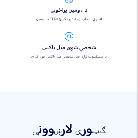
د ډومین پراخونې
د ډومین TLDs له لوی انتخاب څخه غوره کړئ
شخصي شوی میل باکس
د مسلکيتوب لپاره خپل شخصي میل باکس جوړ کړئ
ګټورې لارښوونې