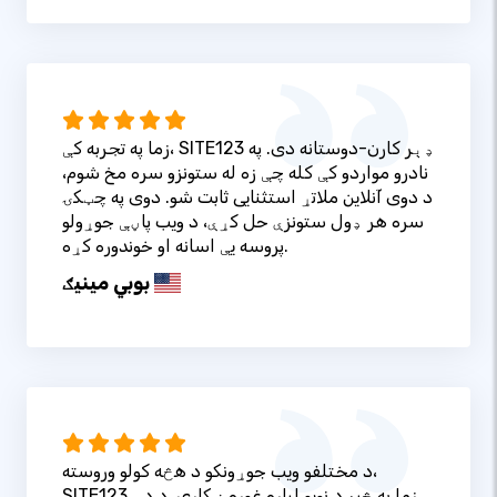
زما په تجربه کې، SITE123 ډېر کارن-دوستانه دی. په
نادرو مواردو کې کله چې زه له ستونزو سره مخ شوم،
د دوی آنلاین ملاتړ استثنایی ثابت شو. دوی په چټکۍ
سره هر ډول ستونزې حل کړې، د ویب پاڼې جوړولو
پروسه یې اسانه او خوندوره کړه.
بوبي مینیګ
د مختلفو ویب جوړونکو د هڅه کولو وروسته،
SITE123 زما په څیر د نویو لپاره غوره ښکاري. د دې