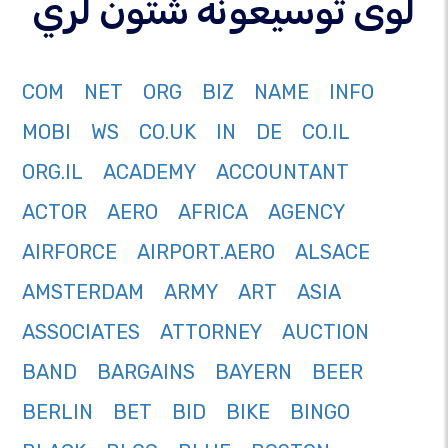
لوی توسیعونه شتون لري
COM
NET
ORG
BIZ
NAME
INFO
MOBI
WS
CO.UK
IN
DE
CO.IL
ORG.IL
ACADEMY
ACCOUNTANT
ACTOR
AERO
AFRICA
AGENCY
AIRFORCE
AIRPORT.AERO
ALSACE
AMSTERDAM
ARMY
ART
ASIA
ASSOCIATES
ATTORNEY
AUCTION
BAND
BARGAINS
BAYERN
BEER
BERLIN
BET
BID
BIKE
BINGO