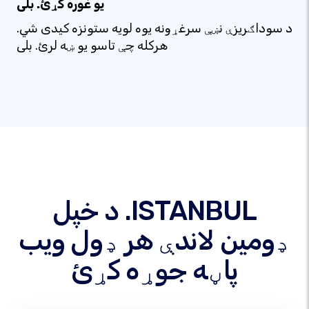
یو غوره کړئ. بلی
د سوداګریزې نښې سرغړونه یوه لویه ستونزه کیدی شي.
هرکله چې تاسو یو ښه لرئ. بلی
د خپل .ISTANBUL
ډومین لاندې هر ډول ویب
پاڼه جوړه کړئ