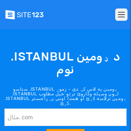
.ISTANBUL د ډومین
نوم
ستاسو .ISTANBUL ډومین په لاس کې دی - زموږ
.ISTANBUL لټون وسیله وکاروئ ترڅو خپل مطلوب
.ISTANBUL ډومین ترلاسه کړئ او همدا اوس یې راجستر
کړئ.