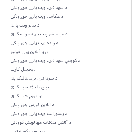
د سوداګرۍ ویب پاڼې جوړونکی
د عکاسۍ ویب پاڼې جوړونکی
د پیښو ویب پاڼه
د موسیقۍ ویب پاڼه جوړه کړئ
د واده ویب پاڼې جوړونکی
وړیا آنلاین پورټ فولیو
د کوچني سوداګرۍ ویب پاڼې جوړونکی
ډیجیټل کارت
د سوداګرۍ برېښنالیک پته
یو وړیا بلاګ جوړ کړئ
یو فورم جوړ کړئ
د آنلاین کورس جوړونکی
د رستورانت ویب پاڼې جوړونکی
د آنلاین ملاقات مهالویش کوونکی
وړیا ویب کوربه توب