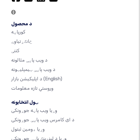
د محصول
کورپاڼه
ځانګړتیاوې
کتنې
د ویب پاڼې مثالونه
د ویب پاڼې ټیمپلیټونه
(English)
د اپلیکیشن بازار
وروستي تازه معلومات
ټول انتخابونه
وړیا ویب پاڼه جوړونکی
د ای کامرس ویب پاڼې جوړونکی
وړیا ډومین ثبتول
وړیا د لینډینګ پاڼې جوړونکی