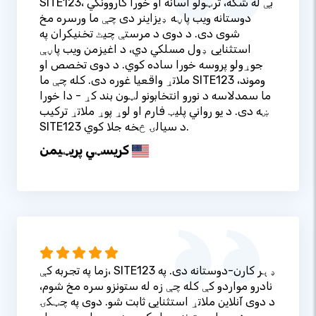
SITE123، بې له شکه، ترټولو اسانه او خورا کاروونکي
دوستانه ویب پاڼه ډیزاینر دی چې ما ورسره مخ
شوی دی. د دوی د مرستې چیٹ تخنیکران په
استثنایی ډول مسلکي دي، د اغیزمن ویب پاڼې
جوړولو پروسه خورا ساده کوي. د دوی تخصص او
ملاتړ واقعیا غوره دی. کله چې ما SITE123 وموند،
ما سمدلاسه د نورو انتخابونو لټون بند کړ - دا خورا
ښه دی. د یو رواني پلیټ فارم او لوړ پوړ ملاتړ ترکیب
SITE123 د سیالۍ څخه جلا کوي.
کریسټي پریټيمن
زما په تجربه کې، SITE123 ډېر کارن-دوستانه دی. په
نادرو مواردو کې کله چې زه له ستونزو سره مخ شوم،
د دوی آنلاین ملاتړ استثنایی ثابت شو. دوی په چټکۍ