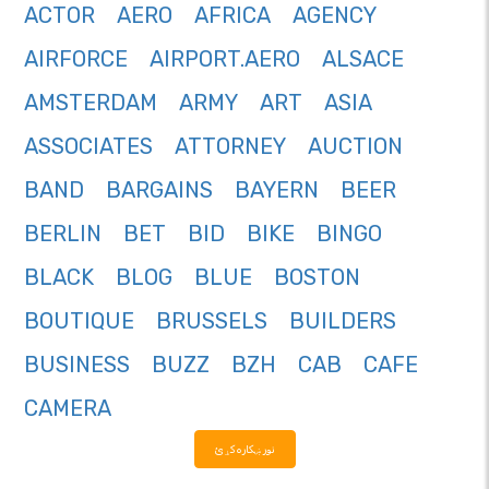
ACTOR
AERO
AFRICA
AGENCY
AIRFORCE
AIRPORT.AERO
ALSACE
AMSTERDAM
ARMY
ART
ASIA
ASSOCIATES
ATTORNEY
AUCTION
BAND
BARGAINS
BAYERN
BEER
BERLIN
BET
BID
BIKE
BINGO
BLACK
BLOG
BLUE
BOSTON
BOUTIQUE
BRUSSELS
BUILDERS
BUSINESS
BUZZ
BZH
CAB
CAFE
CAMERA
نور ښکاره کړئ