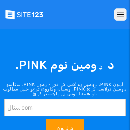
.PINK د ډومین نوم
ستاسو .PINK ډومین په لاس کې دی - زموږ .PINK لټون
وسیله وکاروئ ترڅو خپل مطلوب .PINK ډومین ترلاسه کړئ
او همدا اوس یې راجستر کړئ.
د لټون