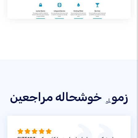
زموږ خوشحاله مراجعین