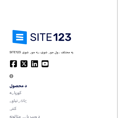
SITE123: په مختلف ډول جوړ شوی، ښه جوړ شوی.
د محصول
کورپاڼه
ځانګړتیاوې
کتنې
د ویب پاڼې مثالونه