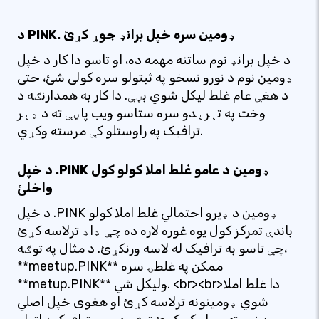
د PINK. ډومین سره خپل برانډ جوړ کړئ
د خپل برانډ نوم ساتنه مهمه ده، او تاسو دا کار د خپل
ډومین نوم د نورو نسخو په ثبتولو سره کولی شئ، حتی
د هغې عام غلط لیکل شوي بڼې. دا کار به همدارنګه د
وخت په تېرېدو سره ستاسو ویب پاڼې ته د ډېر
ترافیک په راوستلو کې مرسته وکړي.
د خپل .PINK ډومین د عامو غلط املا کولو کول
واخلئ
د خپل .PINK ډومین د ډیرو احتمالي غلط املا کولو
باندې تمرکز کول یوه غوره لاره ده چې ډاډ ترلاسه کړئ
چې تاسو به ترافیک له لاسه ورنکړئ. د مثال په توګه،
**meetup.PINK** ممکن په غلطۍ سره
**metup.PINK** ولیکل شي. <br><br>دا غلط املا
شوي ډومینونه ترلاسه کړئ او هغوی خپل اصلي