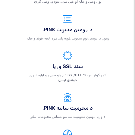
یو ډومین واخلئ او خپل سایټ سره یې وصل کړئ
.PINK د ډومین مدیریت
زموږ د ډومین نوم مدیریت غوره پلیټ فارم څخه خوند واخلئ
وړیا SSL سند
د ټولو سایټونو لپاره د وړیا SSL/HTTPS کوډ کولو سره
خوندي اوسئ
.PINK د محرمیت ساتنه
د وړیا ډومین محرمیت ستاسو حساس معلومات ساتي