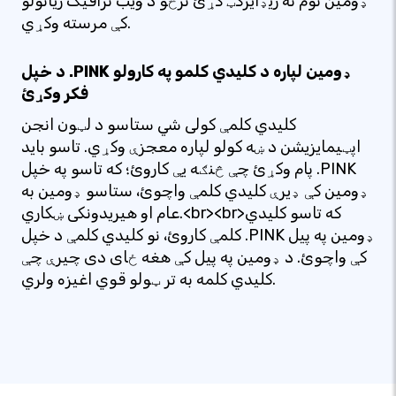
ډومین نوم ته ریډایرکټ کړئ ترڅو د ویب ترافیک زیاتولو
کې مرسته وکړي.
د خپل .PINK ډومین لپاره د کلیدي کلمو په کارولو
فکر وکړئ
کلیدي کلمې کولی شي ستاسو د لټون انجن
اپټیمایزیشن د ښه کولو لپاره معجزې وکړي. تاسو باید
پام وکړئ چې څنګه یې کاروئ؛ که تاسو په خپل .PINK
ډومین کې ډیرې کلیدي کلمې واچوئ، ستاسو ډومین به
عام او هیریدونکی ښکاري.<br><br>که تاسو کلیدي
کلمې کاروئ، نو کلیدي کلمې د خپل .PINK ډومین په پیل
کې واچوئ. د ډومین په پیل کې هغه ځای دی چیرې چې
کلیدي کلمه به تر ټولو قوي اغیزه ولري.