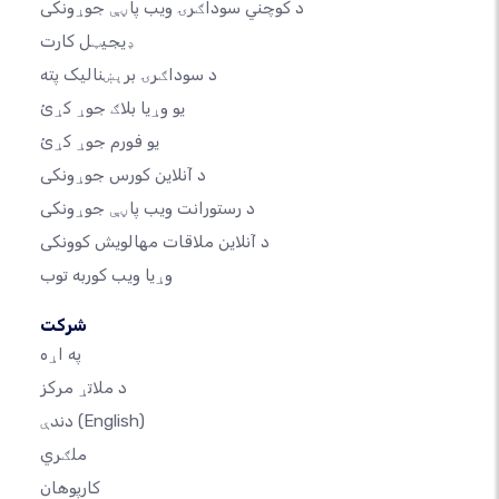
د کوچني سوداګرۍ ویب پاڼې جوړونکی
ډیجیټل کارت
د سوداګرۍ برېښنالیک پته
یو وړیا بلاګ جوړ کړئ
یو فورم جوړ کړئ
د آنلاین کورس جوړونکی
د رستورانت ویب پاڼې جوړونکی
د آنلاین ملاقات مهالویش کوونکی
وړیا ویب کوربه توب
شرکت
په اړه
د ملاتړ مرکز
(English)
دندې
ملګري
کارپوهان