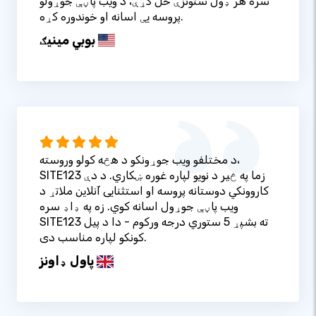
سره هر ډول ستونزې حل کړې، د ویب پاڼې جوړولو
پروسه یې اسانه او خوندوره کړه.
بوبي مینیګ
د مختلفو ویب جوړونکو د هڅه کولو وروسته،
SITE123 زما په څیر د نویو لپاره غوره ښکاري. د دې
کاروونکي دوستانه پروسه او استثنایی آنلاین ملاتړ د
ویب پاڼې جوړول اسانه کوي. زه په ډاډ سره
SITE123 ته بشپړ 5 ستوري درجه ورکوم - دا د پیل
کونکو لپاره مناسب دی.
پاول ډاونز