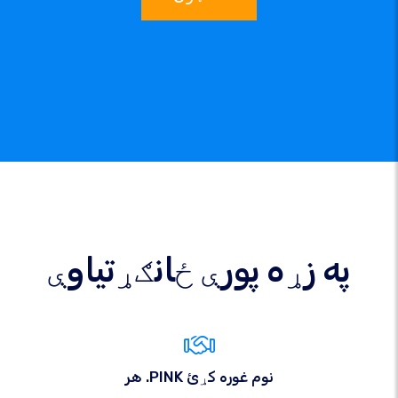
په زړه پورې ځانګړتیاوې
هر .PINK نوم غوره کړئ