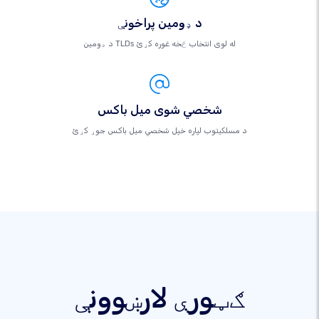
د ډومین پراخونې
د ډومین TLDs له لوی انتخاب څخه غوره کړئ
شخصي شوی میل باکس
د مسلکيتوب لپاره خپل شخصي میل باکس جوړ کړئ
ګټورې لارښوونې