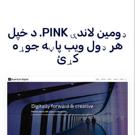
د خپل .PINK ډومین لاندې
هر ډول ویب پاڼه جوړه
کړئ