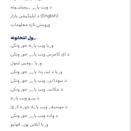
د ویب پاڼې ټیمپلیټونه
(English)
د اپلیکیشن بازار
وروستي تازه معلومات
ټول انتخابونه
وړیا ویب پاڼه جوړونکی
د ای کامرس ویب پاڼې جوړونکی
وړیا ډومین ثبتول
وړیا د لینډینګ پاڼې جوړونکی
د سوداګرۍ ویب پاڼې جوړونکی
د عکاسۍ ویب پاڼې جوړونکی
د پیښو ویب پاڼه
د موسیقۍ ویب پاڼه جوړه کړئ
د واده ویب پاڼې جوړونکی
وړیا آنلاین پورټ فولیو