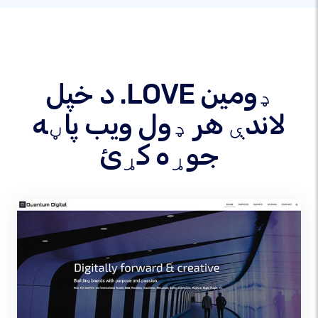
د خپل .LOVE ډومین
لاندې هر ډول ویب پاڼه
جوړه کړئ