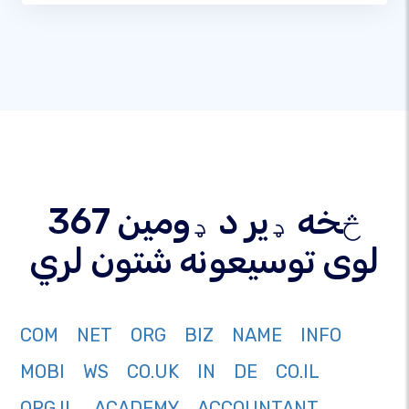
367 څخه ډیر د ډومین
لوی توسیعونه شتون لري
COM
NET
ORG
BIZ
NAME
INFO
MOBI
WS
CO.UK
IN
DE
CO.IL
ORG.IL
ACADEMY
ACCOUNTANT