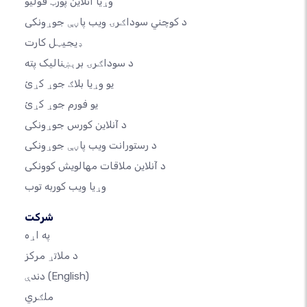
وړیا آنلاین پورټ فولیو
د کوچني سوداګرۍ ویب پاڼې جوړونکی
ډیجیټل کارت
د سوداګرۍ برېښنالیک پته
یو وړیا بلاګ جوړ کړئ
یو فورم جوړ کړئ
د آنلاین کورس جوړونکی
د رستورانت ویب پاڼې جوړونکی
د آنلاین ملاقات مهالویش کوونکی
وړیا ویب کوربه توب
شرکت
په اړه
د ملاتړ مرکز
(English)
دندې
ملګري