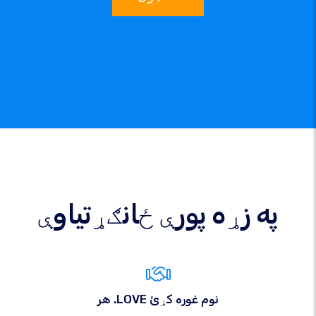
په زړه پورې ځانګړتیاوې
هر .LOVE نوم غوره کړئ