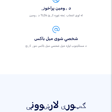
د ډومین پراخونې
د ډومین TLDs له لوی انتخاب څخه غوره کړئ
شخصي شوی میل باکس
د مسلکيتوب لپاره خپل شخصي میل باکس جوړ کړئ
ګټورې لارښوونې