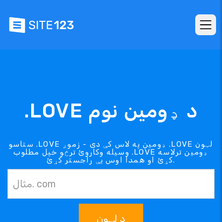
.LOVE د ډومین نوم
ستاسو .LOVE ډومین په لاس کې دی - زموږ .LOVE لټون
وسیله وکاروئ ترڅو خپل مطلوب .LOVE ډومین ترلاسه
کړئ او همدا اوس یې راجستر کړئ.
د لټون