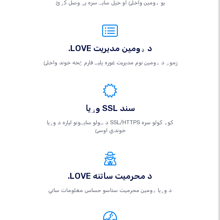
یو ډومین واخلئ او خپل سایټ سره یې وصل کړئ
.LOVE د ډومین مدیریت
زموږ د ډومین نوم مدیریت غوره پلیټ فارم څخه خوند واخلئ
وړیا SSL سند
د ټولو سایټونو لپاره د وړیا SSL/HTTPS کوډ کولو سره
خوندي اوسئ
.LOVE د محرمیت ساتنه
د وړیا ډومین محرمیت ستاسو حساس معلومات ساتي