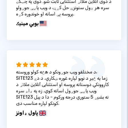
د دوی آنلاین ملاتړ استثنایی ثابت شو. دوی په چټکۍ
سره هر ډول ستونزې حل کړې، د ویب پاڼې جوړولو
پروسه یې اسانه او خوندوره کړه.
بوبي مینیګ
د مختلفو ویب جوړونکو د هڅه کولو وروسته،
SITE123 زما په څیر د نویو لپاره غوره ښکاري. د دې
کاروونکي دوستانه پروسه او استثنایی آنلاین ملاتړ د
ویب پاڼې جوړول اسانه کوي. زه په ډاډ سره
SITE123 ته بشپړ 5 ستوري درجه ورکوم - دا د پیل
کونکو لپاره مناسب دی.
پاول ډاونز