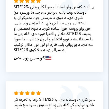
SITE123، بې له شکه، ترټولو اسانه او خورا کاروونکي
دوستانه ویب پاڼه ډیزاینر دی چې ما ورسره مخ
شوی دی. د دوی د مرستې چیٹ تخنیکران په
استثنایی ډول مسلکي دي، د اغیزمن ویب پاڼې
جوړولو پروسه خورا ساده کوي. د دوی تخصص او
ملاتړ واقعیا غوره دی. کله چې ما SITE123 وموند،
ما سمدلاسه د نورو انتخابونو لټون بند کړ - دا خورا
ښه دی. د یو رواني پلیټ فارم او لوړ پوړ ملاتړ ترکیب
SITE123 د سیالۍ څخه جلا کوي.
کریسټي پریټيمن
زما په تجربه کې، SITE123 ډېر کارن-دوستانه دی. په
نادرو مواردو کې کله چې زه له ستونزو سره مخ شوم،