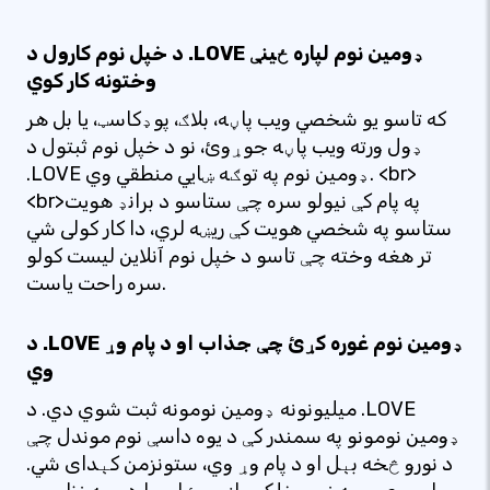
د خپل نوم کارول د .LOVE ډومین نوم لپاره ځینې
وختونه کار کوي
که تاسو یو شخصي ویب پاڼه، بلاګ، پوډکاسټ، یا بل هر
ډول ورته ویب پاڼه جوړوئ، نو د خپل نوم ثبتول د
.LOVE ډومین نوم په توګه ښایي منطقي وي. <br>
<br>په پام کې نیولو سره چې ستاسو د برانډ هویت
ستاسو په شخصي هویت کې ریښه لري، دا کار کولی شي
تر هغه وخته چې تاسو د خپل نوم آنلاین لیست کولو
سره راحت یاست.
د .LOVE ډومین نوم غوره کړئ چې جذاب او د پام وړ
وي
میلیونونه ډومین نومونه ثبت شوي دي. د .LOVE
ډومین نومونو په سمندر کې د یوه داسې نوم موندل چې
د نورو څخه بېل او د پام وړ وي، ستونزمن کېدای شي.