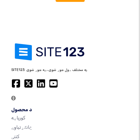
SITE123: په مختلف ډول جوړ شوی، ښه جوړ شوی.
د محصول
کورپاڼه
ځانګړتیاوې
کتنې