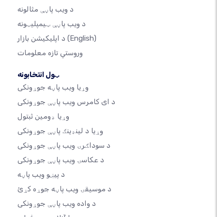
د ویب پاڼې مثالونه
د ویب پاڼې ټیمپلیټونه
(English)
د اپلیکیشن بازار
وروستي تازه معلومات
ټول انتخابونه
وړیا ویب پاڼه جوړونکی
د ای کامرس ویب پاڼې جوړونکی
وړیا ډومین ثبتول
وړیا د لینډینګ پاڼې جوړونکی
د سوداګرۍ ویب پاڼې جوړونکی
د عکاسۍ ویب پاڼې جوړونکی
د پیښو ویب پاڼه
د موسیقۍ ویب پاڼه جوړه کړئ
د واده ویب پاڼې جوړونکی