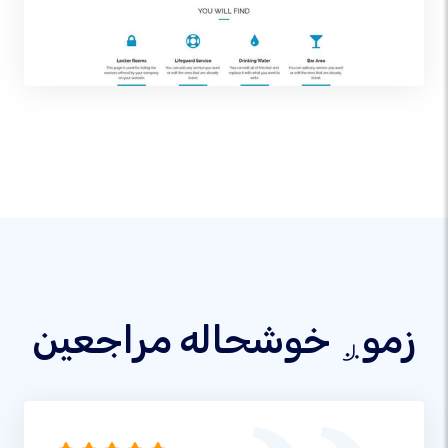
زموږ خوشحاله مراجعین