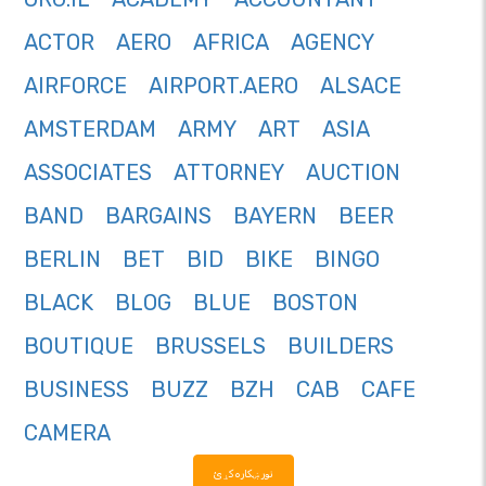
ACTOR
AERO
AFRICA
AGENCY
AIRFORCE
AIRPORT.AERO
ALSACE
AMSTERDAM
ARMY
ART
ASIA
ASSOCIATES
ATTORNEY
AUCTION
BAND
BARGAINS
BAYERN
BEER
BERLIN
BET
BID
BIKE
BINGO
BLACK
BLOG
BLUE
BOSTON
BOUTIQUE
BRUSSELS
BUILDERS
BUSINESS
BUZZ
BZH
CAB
CAFE
CAMERA
نور ښکاره کړئ