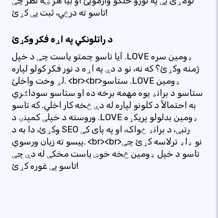
لومړی یې په نورو خلکو وازمویئ او بیا هر ښه نظر چې
تاسو ته درځي، ثبت یې کړئ!
د راتلونکي په اړه فکر وکړئ
آیا تاسو چمتو یاست چې د خپل .LOVE ډومین سره
ژمنه وکړئ؟ که نه، نو د دې په اړه د نور فکر کولو لپاره
لږ وخت واخلئ. <br><br>ستاسو .LOVE ډومین
ستاسو د برانډ یوه مهمه برخه ده او ستاسو سوداګري
به احتمالاً د کلونو لپاره له دې څخه کار اخلي. که تاسو
وروسته د خپلې کمپنۍ د .LOVE ډومین بدلولو پریکړه
وکړئ، دا به د SEO رتبې، د برانډ ځواک، او په پای کې
پیسو ته زیان ورسوي. <br><br>نو ډاډ ترلاسه کړئ چې
تاسو د خپل ډومین څخه خوښ یاست مخکې له دې چې
تاسو یې غوره کړئ!