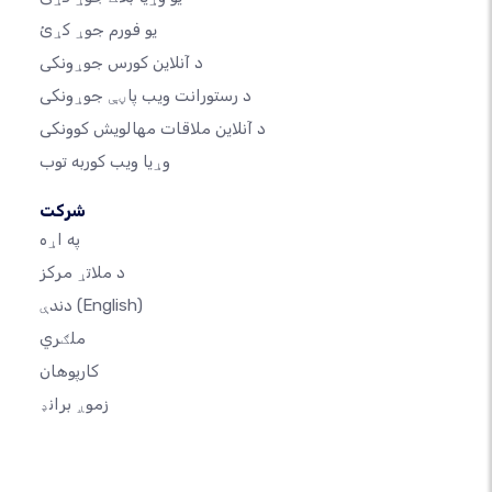
یو فورم جوړ کړئ
د آنلاین کورس جوړونکی
د رستورانت ویب پاڼې جوړونکی
د آنلاین ملاقات مهالویش کوونکی
وړیا ویب کوربه توب
شرکت
په اړه
د ملاتړ مرکز
(English)
دندې
ملګري
کارپوهان
زموږ برانډ