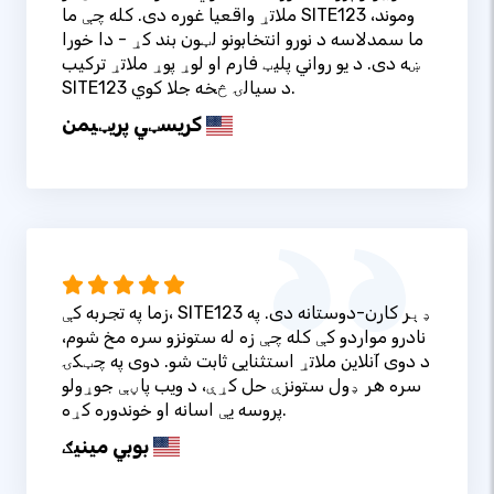
ملاتړ واقعیا غوره دی. کله چې ما SITE123 وموند،
ما سمدلاسه د نورو انتخابونو لټون بند کړ - دا خورا
ښه دی. د یو رواني پلیټ فارم او لوړ پوړ ملاتړ ترکیب
SITE123 د سیالۍ څخه جلا کوي.
کریسټي پریټيمن
زما په تجربه کې، SITE123 ډېر کارن-دوستانه دی. په
نادرو مواردو کې کله چې زه له ستونزو سره مخ شوم،
د دوی آنلاین ملاتړ استثنایی ثابت شو. دوی په چټکۍ
سره هر ډول ستونزې حل کړې، د ویب پاڼې جوړولو
پروسه یې اسانه او خوندوره کړه.
بوبي مینیګ