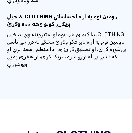
سم وده وکړي.
د خپل .CLOTHING ډومین نوم په اړه احساساتي
پریکړې کولو څخه ډډه وکړئ
دا کیدای شي یوه لویه تیروتنه وي. د خپل .CLOTHING
ډومین نوم په اړه ډیر فکر وکړئ مخکې له دې چې تاسې
یې غوره کړئ، او تصدیق کړئ چې دا منطقي معنا لري او
که تاسې یې له نورو سره شریک کړئ، نو هغوی به یې
وپوهیږي.