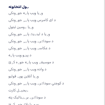
ټول انتخابونه
وړیا ویب پاڼه جوړونکی
د ای کامرس ویب پاڼې جوړونکی
وړیا ډومین ثبتول
وړیا د لینډینګ پاڼې جوړونکی
د سوداګرۍ ویب پاڼې جوړونکی
د عکاسۍ ویب پاڼې جوړونکی
د پیښو ویب پاڼه
د موسیقۍ ویب پاڼه جوړه کړئ
د واده ویب پاڼې جوړونکی
وړیا آنلاین پورټ فولیو
د کوچني سوداګرۍ ویب پاڼې جوړونکی
ډیجیټل کارت
د سوداګرۍ برېښنالیک پته
یو وړیا بلاګ جوړ کړئ