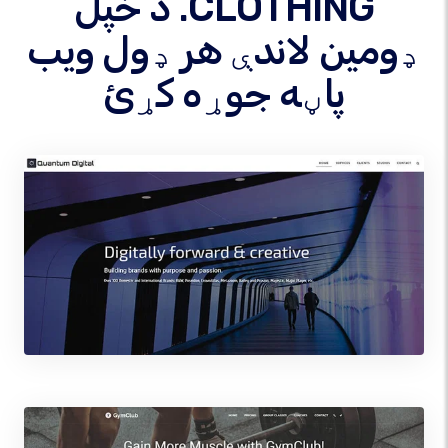
د خپل .CLOTHING
ډومین لاندې هر ډول ویب
پاڼه جوړه کړئ