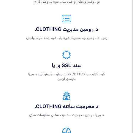
یو ډومین واخلئ او خپل سایټ سره یې وصل کړئ
.CLOTHING د ډومین مدیریت
زموږ د ډومین نوم مدیریت غوره پلیټ فارم څخه خوند واخلئ
وړیا SSL سند
د ټولو سایټونو لپاره د وړیا SSL/HTTPS کوډ کولو سره
خوندي اوسئ
.CLOTHING د محرمیت ساتنه
د وړیا ډومین محرمیت ستاسو حساس معلومات ساتي