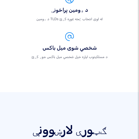
د ډومین پراخونې
د ډومین TLDs له لوی انتخاب څخه غوره کړئ
شخصي شوی میل باکس
د مسلکيتوب لپاره خپل شخصي میل باکس جوړ کړئ
ګټورې لارښوونې