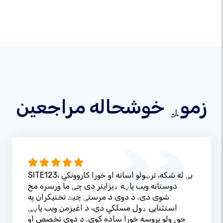
زموږ خوشحاله مراجعین
SITE123، بې له شکه، ترټولو اسانه او خورا کاروونکي
دوستانه ویب پاڼه ډیزاینر دی چې ما ورسره مخ
شوی دی. د دوی د مرستې چیٹ تخنیکران په
استثنایی ډول مسلکي دي، د اغیزمن ویب پاڼې
جوړولو پروسه خورا ساده کوي. د دوی تخصص او