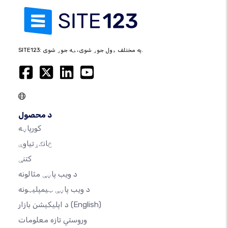
SITE123: په مختلف ډول جوړ شوی، ښه جوړ شوی.
د محصول
کورپاڼه
ځانګړتیاوې
کتنې
د ویب پاڼې مثالونه
د ویب پاڼې ټیمپلیټونه
(English)
د اپلیکیشن بازار
وروستي تازه معلومات