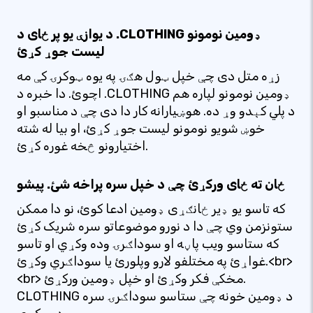
د یوازې یو پر ځای د .CLOTHING ډومین نومونو
لیست جوړ کړئ
زړه متل دی چې خپل ټول هګۍ په یوه ټوکرۍ کې مه
اچوئ. دا خبره د .CLOTHING ډومین نومونو لپاره هم
د پلي کېدو وړ ده. هوښیارانه کار دا دی چې د مناسبو او
خوښ شویو نومونو لیست جوړ کړئ، او بیا له شته
اختیارونو څخه غوره کړئ.
ځان ته ځای ورکړئ چې د خپل سره پراخه شئ. پیشو
که تاسو یو ډیر ځانګړی ډومین ادعا کوئ، نو دا ممکن
ستونزمن وي چې دا د نورو موضوعاتو سره شریک کړئ
که ستاسو ویب پاڼه او سوداګرۍ وده وکړي او تاسو
غواړئ په مختلفو لارو وپلورئ یا سوداګري وکړئ.<br>
<br> مخکې فکر وکړئ او خپل ډومین ورکړئ.
CLOTHING د ډومین خونه چې ستاسو سوداګرۍ سره