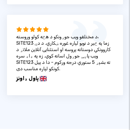
د مختلفو ویب جوړونکو د هڅه کولو وروسته،
SITE123 زما په څیر د نویو لپاره غوره ښکاري. د دې
کاروونکي دوستانه پروسه او استثنایی آنلاین ملاتړ د
ویب پاڼې جوړول اسانه کوي. زه په ډاډ سره
SITE123 ته بشپړ 5 ستوري درجه ورکوم - دا د پیل
کونکو لپاره مناسب دی.
پاول ډاونز