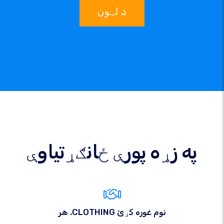
د لټون
په زړه پورې ځانګړتیاوې
هر .CLOTHING نوم غوره کړئ