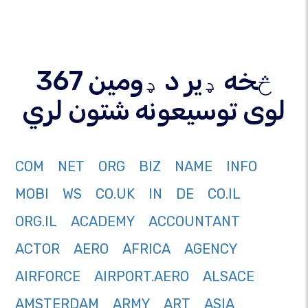
367 څخه ډیر د ډومین
لوی توسیعونه شتون لري
COM
NET
ORG
BIZ
NAME
INFO
MOBI
WS
CO.UK
IN
DE
CO.IL
ORG.IL
ACADEMY
ACCOUNTANT
ACTOR
AERO
AFRICA
AGENCY
AIRFORCE
AIRPORT.AERO
ALSACE
AMSTERDAM
ARMY
ART
ASIA