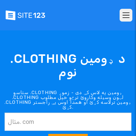
.CLOTHING د ډومین
نوم
ستاسو .CLOTHING ډومین په لاس کې دی - زموږ
.CLOTHING لټون وسیله وکاروئ ترڅو خپل مطلوب
.CLOTHING ډومین ترلاسه کړئ او همدا اوس یې راجستر
کړئ.