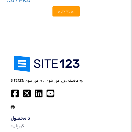
CAMERA
نور ښکاره کړئ
SITE123: په مختلف ډول جوړ شوی، ښه جوړ شوی.
د محصول
کورپاڼه