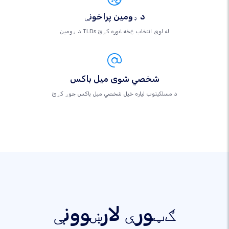
د ډومین پراخونې
د ډومین TLDs له لوی انتخاب څخه غوره کړئ
شخصي شوی میل باکس
د مسلکيتوب لپاره خپل شخصي میل باکس جوړ کړئ
ګټورې لارښوونې