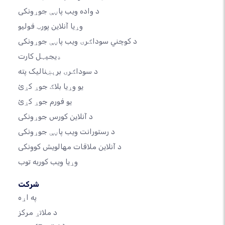
د واده ویب پاڼې جوړونکی
وړیا آنلاین پورټ فولیو
د کوچني سوداګرۍ ویب پاڼې جوړونکی
ډیجیټل کارت
د سوداګرۍ برېښنالیک پته
یو وړیا بلاګ جوړ کړئ
یو فورم جوړ کړئ
د آنلاین کورس جوړونکی
د رستورانت ویب پاڼې جوړونکی
د آنلاین ملاقات مهالویش کوونکی
وړیا ویب کوربه توب
شرکت
په اړه
د ملاتړ مرکز