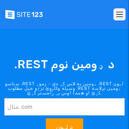
.REST د ډومین نوم
ستاسو .REST ډومین په لاس کې دی - زموږ .REST لټون
وسیله وکاروئ ترڅو خپل مطلوب .REST ډومین ترلاسه
کړئ او همدا اوس یې راجستر کړئ.
د لټون