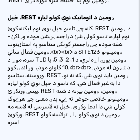
.REST ډومین نوم په احتیاط سره غوره کړئ.
خپل .REST ډومین د اتوماتیک نوي کولو لپاره
کله چې تاسو خپل نوی نوم لیکنه کوئ. REST د ډومین
نوم لپاره، تاسو کولی شئ د راجسټریشن موده وټاکئ -
هغه موده چې راجستر کونکی ستاسو په استازیتوب
ډومین فعال ساتي.<br><br> د SITE123 ډومینونو
سره، موږ د TLD ډومین پورې اړه لري، د 1، 2، 3، 5، یا
10 کلونو مودې وړاندې کوو.<br><br> د ګډون له مودې
وروسته، ستاسو .REST ډومین باید نوی شي. که نه نو،
دا به غیر فعال شي. که تاسو د خپل نوي کولو لپاره
پیسې ورنکړئ. REST ډومین، ډومین بیرته د شته
ډومینونو خلاصې حوض ته ځي، پدې معنی چې هرڅوک
کولی شي دا ادعا وکړي. خپل ته لاسرسی له لاسه مه
ورکوئ. REST ډومین د نوي کولو ډاډ ترلاسه کولو
سره!