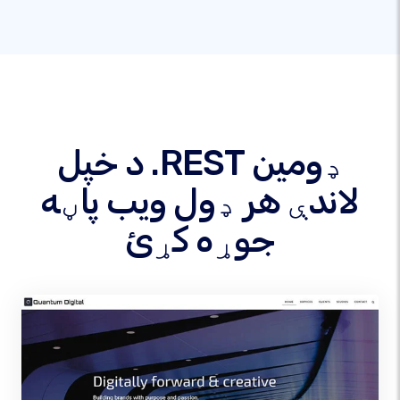
د خپل .REST ډومین
لاندې هر ډول ویب پاڼه
جوړه کړئ