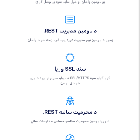
یو ډومین واخلئ او خپل سایټ سره یې وصل کړئ
.REST د ډومین مدیریت
زموږ د ډومین نوم مدیریت غوره پلیټ فارم څخه خوند واخلئ
وړیا SSL سند
د ټولو سایټونو لپاره د وړیا SSL/HTTPS کوډ کولو سره
خوندي اوسئ
.REST د محرمیت ساتنه
د وړیا ډومین محرمیت ستاسو حساس معلومات ساتي