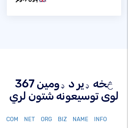
367 څخه ډیر د ډومین
لوی توسیعونه شتون لري
COM
NET
ORG
BIZ
NAME
INFO