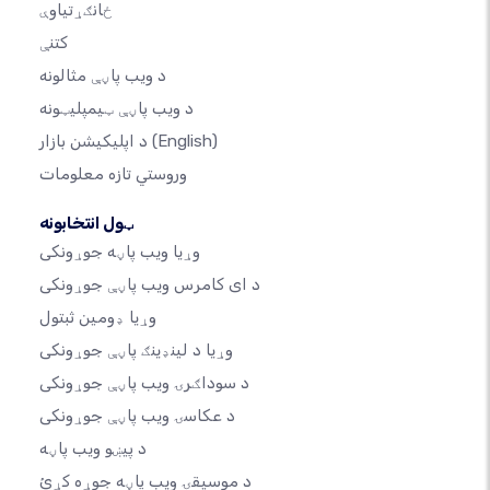
ځانګړتیاوې
کتنې
د ویب پاڼې مثالونه
د ویب پاڼې ټیمپلیټونه
(English)
د اپلیکیشن بازار
وروستي تازه معلومات
ټول انتخابونه
وړیا ویب پاڼه جوړونکی
د ای کامرس ویب پاڼې جوړونکی
وړیا ډومین ثبتول
وړیا د لینډینګ پاڼې جوړونکی
د سوداګرۍ ویب پاڼې جوړونکی
د عکاسۍ ویب پاڼې جوړونکی
د پیښو ویب پاڼه
د موسیقۍ ویب پاڼه جوړه کړئ