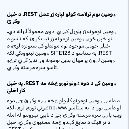
د خپل .REST ډومین نوم ترلاسه کولو لپاره ژر عمل
وکړئ
ډومین نومونه ژر پلورل کیږي. دوی معمولاً ارزانه دي،
نو خپل خوښ ډومین نومونه ژر ثبت کړئ. که تاسو د
خپلې خوښې موجود نوم موندلو کې ستونزه لرئ، د
ډومین ثبتوونکي لکه SITE123 به ستاسو د .REST
ډومین لټون پر مهال بدیل نومونه وړاندیز کړي ترڅو
تاسو سره مرسته وکړي.
په خپل .REST ډومین کې د دوه ګونو تورو څخه مه
کار اخلئ
د داسې ډومین نومونو کارولو څخه ډډه وکړئ چې دوه
ګوني توري لري، لکه bb، ww، او داسې نور. دا به ستاسو
ویب پاڼې سره مرسته وکړي چې د تایپي تېروتنو له امله
د ترافیک د ضایع کېدو څخه مخنیوی وکړي. خپل