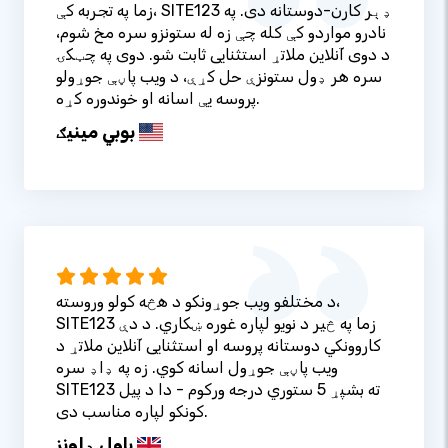
زما په تجربه کې، SITE123 ډېر کارن-دوستانه دی. په
نادرو مواردو کې کله چې زه له ستونزو سره مخ شوم،
د دوی آنلاین ملاتړ استثنایی ثابت شو. دوی په چټکۍ
سره هر ډول ستونزې حل کړې، د ویب پاڼې جوړولو
پروسه یې اسانه او خوندوره کړه.
بوبي مینیګ
د مختلفو ویب جوړونکو د هڅه کولو وروسته،
SITE123 زما په څیر د نویو لپاره غوره ښکاري. د دې
کاروونکي دوستانه پروسه او استثنایی آنلاین ملاتړ د
ویب پاڼې جوړول اسانه کوي. زه په ډاډ سره
SITE123 ته بشپړ 5 ستوري درجه ورکوم - دا د پیل
کونکو لپاره مناسب دی.
پاول ډاونز