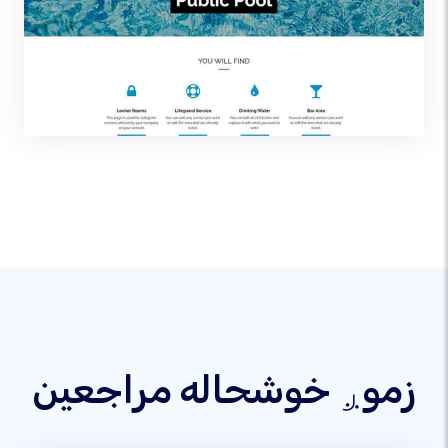
زموږ خوشحاله مراجعین