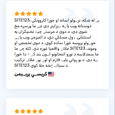
SITE123، بې له شکه، ترټولو اسانه او خورا کاروونکي
دوستانه ویب پاڼه ډیزاینر دی چې ما ورسره مخ
شوی دی. د دوی د مرستې چیٹ تخنیکران په
استثنایی ډول مسلکي دي، د اغیزمن ویب پاڼې
جوړولو پروسه خورا ساده کوي. د دوی تخصص او
ملاتړ واقعیا غوره دی. کله چې ما SITE123 وموند،
ما سمدلاسه د نورو انتخابونو لټون بند کړ - دا خورا
ښه دی. د یو رواني پلیټ فارم او لوړ پوړ ملاتړ ترکیب
SITE123 د سیالۍ څخه جلا کوي.
کریسټي پریټيمن