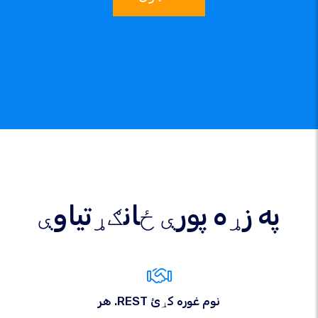
په زړه پورې ځانګړتیاوې
هر .REST نوم غوره کړئ