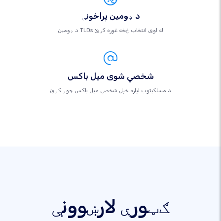
د ډومین پراخونې
د ډومین TLDs له لوی انتخاب څخه غوره کړئ
شخصي شوی میل باکس
د مسلکيتوب لپاره خپل شخصي میل باکس جوړ کړئ
ګټورې لارښوونې