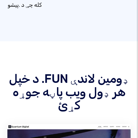
کله چې د .پیشو
د خپل .FUN ډومین لاندې
هر ډول ویب پاڼه جوړه
کړئ