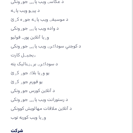
د عکاسۍ ویب پاڼې جوړونکی
د پیښو ویب پاڼه
د موسیقۍ ویب پاڼه جوړه کړئ
د واده ویب پاڼې جوړونکی
وړیا آنلاین پورټ فولیو
د کوچني سوداګرۍ ویب پاڼې جوړونکی
ډیجیټل کارت
د سوداګرۍ برېښنالیک پته
یو وړیا بلاګ جوړ کړئ
یو فورم جوړ کړئ
د آنلاین کورس جوړونکی
د رستورانت ویب پاڼې جوړونکی
د آنلاین ملاقات مهالویش کوونکی
وړیا ویب کوربه توب
شرکت