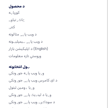
د محصول
کورپاڼه
ځانګړتیاوې
کتنې
د ویب پاڼې مثالونه
د ویب پاڼې ټیمپلیټونه
(English)
د اپلیکیشن بازار
وروستي تازه معلومات
ټول انتخابونه
وړیا ویب پاڼه جوړونکی
د ای کامرس ویب پاڼې جوړونکی
وړیا ډومین ثبتول
وړیا د لینډینګ پاڼې جوړونکی
د سوداګرۍ ویب پاڼې جوړونکی