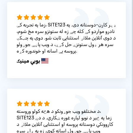
زما په تجربه کې، SITE123 ډېر کارن-دوستانه دی. په
نادرو مواردو کې کله چې زه له ستونزو سره مخ شوم،
د دوی آنلاین ملاتړ استثنایی ثابت شو. دوی په چټکۍ
سره هر ډول ستونزې حل کړې، د ویب پاڼې جوړولو
پروسه یې اسانه او خوندوره کړه.
بوبي مینیګ
د مختلفو ویب جوړونکو د هڅه کولو وروسته،
SITE123 زما په څیر د نویو لپاره غوره ښکاري. د دې
کاروونکي دوستانه پروسه او استثنایی آنلاین ملاتړ د
ویب پاڼې جوړول اسانه کوي. زه په ډاډ سره