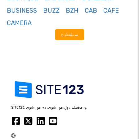
BUSINESS
BUZZ
BZH
CAB
CAFE
CAMERA
نور ښکاره کړئ
SITE123: په مختلف ډول جوړ شوی، ښه جوړ شوی.