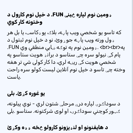
د خپل نوم کارول د .FUN ډومین نوم لپاره ځینې
وختونه کار کوي
که تاسو یو شخصي ویب پاڼه، بلاګ، پوډکاسټ، یا بل هر
ډول ورته ویب پاڼه جوړوئ، نو د خپل نوم ثبتول د
.FUN ډومین نوم په توګه ښایي منطقي وي. <br><br>په
پام کې نیولو سره چې ستاسو د برانډ هویت ستاسو په
شخصي هویت کې ریښه لري، دا کار کولی شي تر هغه
وخته چې تاسو د خپل نوم آنلاین لیست کولو سره راحت
یاست.
یو غوره کړئ. بلی
د سوداګرۍ لپاره درې مرحلې شتون لري - نوي پیلونه،
ګټور کوچني سوداګرۍ، او لوی شرکتونه. ستاسو .بلی
د هایفنونو او لنډیزونو کارولو څخه ډډه وکړئ