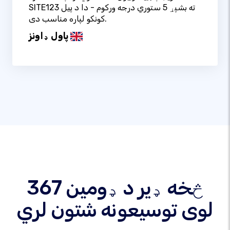
SITE123 ته بشپړ 5 ستوري درجه ورکوم - دا د پیل
کونکو لپاره مناسب دی.
پاول ډاونز
367 څخه ډیر د ډومین
لوی توسیعونه شتون لري