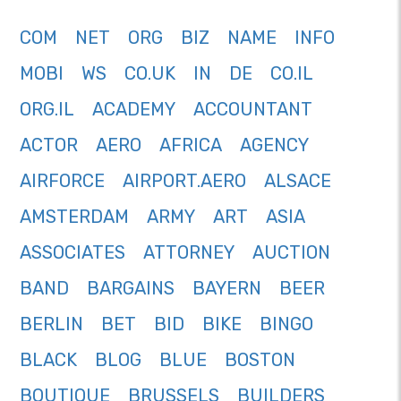
COM
NET
ORG
BIZ
NAME
INFO
MOBI
WS
CO.UK
IN
DE
CO.IL
ORG.IL
ACADEMY
ACCOUNTANT
ACTOR
AERO
AFRICA
AGENCY
AIRFORCE
AIRPORT.AERO
ALSACE
AMSTERDAM
ARMY
ART
ASIA
ASSOCIATES
ATTORNEY
AUCTION
BAND
BARGAINS
BAYERN
BEER
BERLIN
BET
BID
BIKE
BINGO
BLACK
BLOG
BLUE
BOSTON
BOUTIQUE
BRUSSELS
BUILDERS