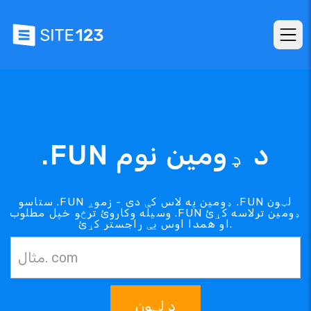
.FUN د ډومین نوم
ستاسو .FUN ډومین په لاس کې دی - زموږ .FUN لټون
وسیله وکاروئ ترڅو خپل مطلوب .FUN ډومین ترلاسه کړئ
او همدا اوس یې راجستر کړئ.
د لټون