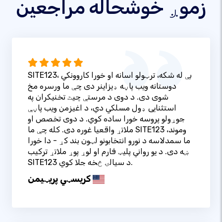
زموږ خوشحاله مراجعین
SITE123، بې له شکه، ترټولو اسانه او خورا کاروونکي
دوستانه ویب پاڼه ډیزاینر دی چې ما ورسره مخ
شوی دی. د دوی د مرستې چیٹ تخنیکران په
استثنایی ډول مسلکي دي، د اغیزمن ویب پاڼې
جوړولو پروسه خورا ساده کوي. د دوی تخصص او
ملاتړ واقعیا غوره دی. کله چې ما SITE123 وموند،
ما سمدلاسه د نورو انتخابونو لټون بند کړ - دا خورا
ښه دی. د یو رواني پلیټ فارم او لوړ پوړ ملاتړ ترکیب
SITE123 د سیالۍ څخه جلا کوي.
کریسټي پریټيمن