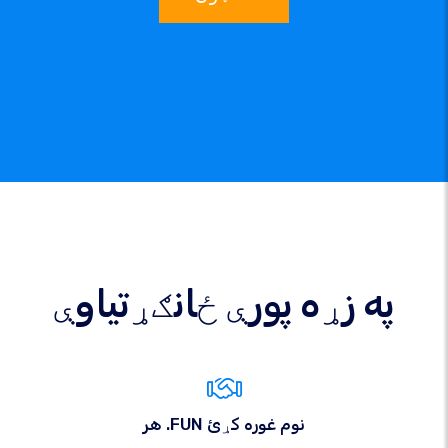
په زړه پورې ځانګړتیاوې
هر .FUN نوم غوره کړئ