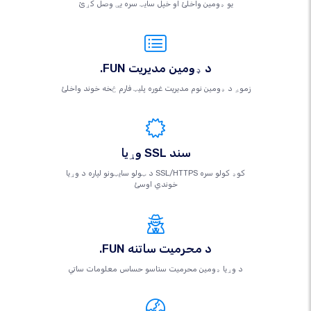
یو ډومین واخلئ او خپل سایټ سره یې وصل کړئ
.FUN د ډومین مدیریت
زموږ د ډومین نوم مدیریت غوره پلیټ فارم څخه خوند واخلئ
وړیا SSL سند
د ټولو سایټونو لپاره د وړیا SSL/HTTPS کوډ کولو سره
خوندي اوسئ
.FUN د محرمیت ساتنه
د وړیا ډومین محرمیت ستاسو حساس معلومات ساتي