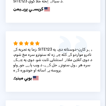
SITE123 د سیالۍ څخه جلا کوي.
کریسټي پریټيمن
زما په تجربه کې، SITE123 ډېر کارن-دوستانه دی. په
نادرو مواردو کې کله چې زه له ستونزو سره مخ شوم،
د دوی آنلاین ملاتړ استثنایی ثابت شو. دوی په چټکۍ
سره هر ډول ستونزې حل کړې، د ویب پاڼې جوړولو
پروسه یې اسانه او خوندوره کړه.
بوبي مینیګ