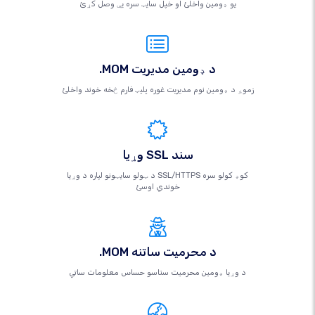
یو ډومین واخلئ او خپل سایټ سره یې وصل کړئ
.MOM د ډومین مدیریت
زموږ د ډومین نوم مدیریت غوره پلیټ فارم څخه خوند واخلئ
وړیا SSL سند
د ټولو سایټونو لپاره د وړیا SSL/HTTPS کوډ کولو سره
خوندي اوسئ
.MOM د محرمیت ساتنه
د وړیا ډومین محرمیت ستاسو حساس معلومات ساتي