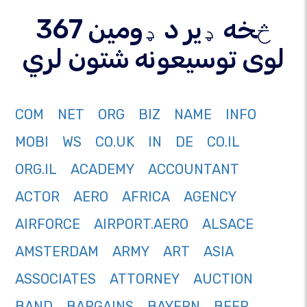
367 څخه ډیر د ډومین
لوی توسیعونه شتون لري
COM
NET
ORG
BIZ
NAME
INFO
MOBI
WS
CO.UK
IN
DE
CO.IL
ORG.IL
ACADEMY
ACCOUNTANT
ACTOR
AERO
AFRICA
AGENCY
AIRFORCE
AIRPORT.AERO
ALSACE
AMSTERDAM
ARMY
ART
ASIA
ASSOCIATES
ATTORNEY
AUCTION
BAND
BARGAINS
BAYERN
BEER