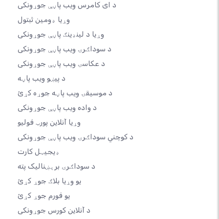
د ای کامرس ویب پاڼې جوړونکی
وړیا ډومین ثبتول
وړیا د لینډینګ پاڼې جوړونکی
د سوداګرۍ ویب پاڼې جوړونکی
د عکاسۍ ویب پاڼې جوړونکی
د پیښو ویب پاڼه
د موسیقۍ ویب پاڼه جوړه کړئ
د واده ویب پاڼې جوړونکی
وړیا آنلاین پورټ فولیو
د کوچني سوداګرۍ ویب پاڼې جوړونکی
ډیجیټل کارت
د سوداګرۍ برېښنالیک پته
یو وړیا بلاګ جوړ کړئ
یو فورم جوړ کړئ
د آنلاین کورس جوړونکی