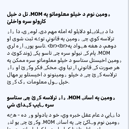
تل د خپل .MOM ډومین نوم د خپلو معلوماتو په
کارولو سره واخلئ
دا د بېلابېلو دلایلو له امله مهم دی. لومړی، دا ډاډ
ترلاسه کوي چې ډومین په قانوني توګه ثبت شوی او
تاسو پورې اړه لري. <br><br>دوهم، د هغه هېواد په
پام کې نیولو سره چې تاسو پکې ژوند کوئ، د .MOM
ډومین اخیستل ستاسو د خپلو معلوماتو سره ممکن په
هر صورت کې قانوني اړتیا وي. مخکې فکر وکړئ او ډاډ
ترلاسه کړئ چې د خپلو ډومینونو د اخیستلو پر مهال
خپل ټول معلومات ډک کړئ.
ډاډ ترلاسه کړئ چې ستاسو .MOM ډومین په اسانۍ
سره ټایپ کېدای شي
دا ښايي د عام عقل خبره وي، خو د یادولو وړ ده - هڅه
وکړئ چې یو لنډ .MOM ډومین نوم وټاکئ چې په اسانۍ