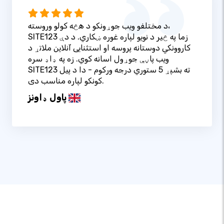
د مختلفو ویب جوړونکو د هڅه کولو وروسته،
SITE123 زما په څیر د نویو لپاره غوره ښکاري. د دې
کاروونکي دوستانه پروسه او استثنایی آنلاین ملاتړ د
ویب پاڼې جوړول اسانه کوي. زه په ډاډ سره
SITE123 ته بشپړ 5 ستوري درجه ورکوم - دا د پیل
کونکو لپاره مناسب دی.
پاول ډاونز