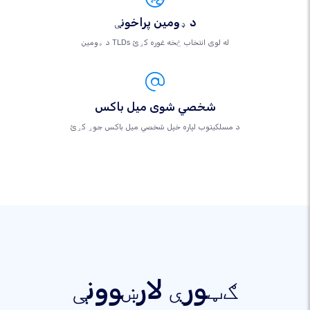
د ډومین پراخونې
د ډومین TLDs له لوی انتخاب څخه غوره کړئ
شخصي شوی میل باکس
د مسلکيتوب لپاره خپل شخصي میل باکس جوړ کړئ
ګټورې لارښوونې