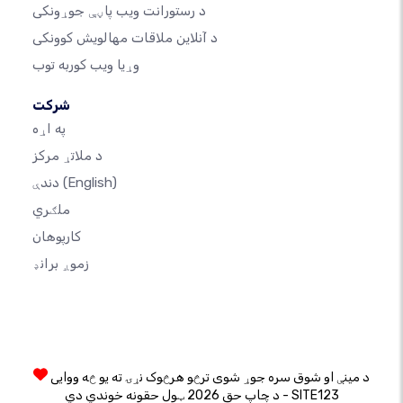
د رستورانت ویب پاڼې جوړونکی
د آنلاین ملاقات مهالویش کوونکی
وړیا ویب کوربه توب
شرکت
په اړه
د ملاتړ مرکز
(English)
دندې
ملګري
کارپوهان
زموږ برانډ
د مینې او شوق سره جوړ شوی ترڅو هرڅوک نړۍ ته یو څه ووایی
د چاپ حق 2026 ټول حقونه خوندي دي - SITE123