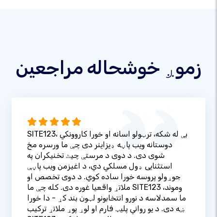
زموږ خوشحاله مراجعین
SITE123، بې له شکه، ترټولو اسانه او خورا کاروونکي
دوستانه ویب پاڼه ډیزاینر دی چې ما ورسره مخ
شوی دی. د دوی د مرستې چیٹ تخنیکران په
استثنایی ډول مسلکي دي، د اغیزمن ویب پاڼې
جوړولو پروسه خورا ساده کوي. د دوی تخصص او
ملاتړ واقعیا غوره دی. کله چې ما SITE123 وموند،
ما سمدلاسه د نورو انتخابونو لټون بند کړ - دا خورا
ښه دی. د یو رواني پلیټ فارم او لوړ پوړ ملاتړ ترکیب