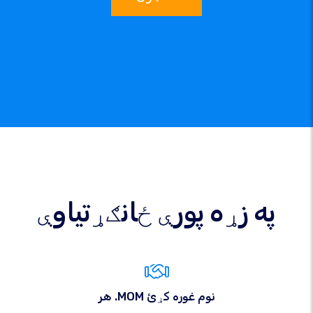
په زړه پورې ځانګړتیاوې
هر .MOM نوم غوره کړئ