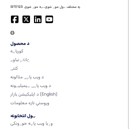
SITE123: په مختلف ډول جوړ شوی، ښه جوړ شوی.
د محصول
کورپاڼه
ځانګړتیاوې
کتنې
د ویب پاڼې مثالونه
د ویب پاڼې ټیمپلیټونه
(English)
د اپلیکیشن بازار
وروستي تازه معلومات
ټول انتخابونه
وړیا ویب پاڼه جوړونکی