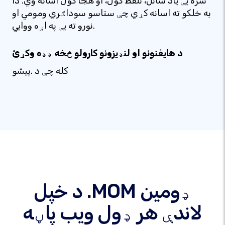
سره یې یاد ساتل، تلفظ کول، او هجا کول اسانه وي. دا
به خلکو ته اسانه کړي چې ستاسو سوداګري ومومي او
نورو ته یې په اړه ووايي.
د هایفنونو او لنډیزونو کارولو څخه ډډه وکړئ
کله چې د .پیشو
د خپل .MOM ډومین
لاندې هر ډول ویب پاڼه