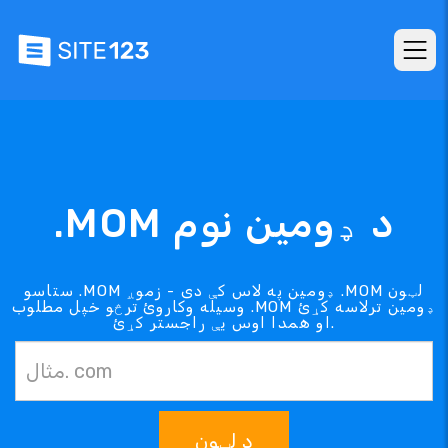
.MOM د ډومین نوم
ستاسو .MOM ډومین په لاس کې دی - زموږ .MOM لټون
وسیله وکاروئ ترڅو خپل مطلوب .MOM ډومین ترلاسه کړئ
او همدا اوس یې راجستر کړئ.
د لټون