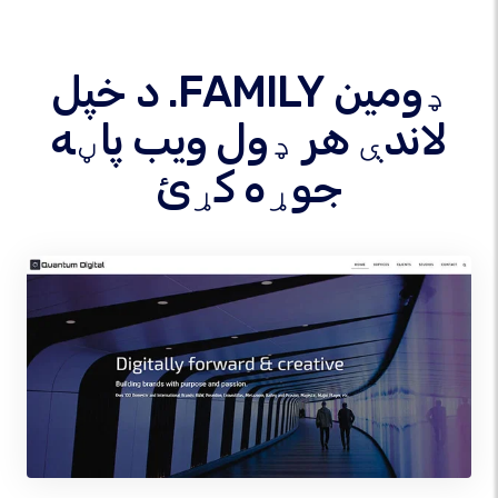
د خپل .FAMILY ډومین
لاندې هر ډول ویب پاڼه
جوړه کړئ