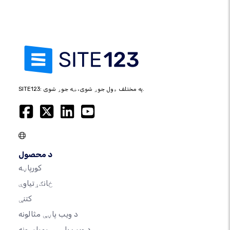
SITE123: په مختلف ډول جوړ شوی، ښه جوړ شوی.
د محصول
کورپاڼه
ځانګړتیاوې
کتنې
د ویب پاڼې مثالونه
د ویب پاڼې ټیمپلیټونه