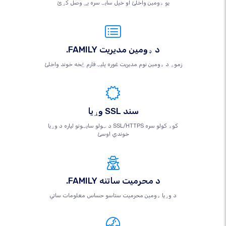
یو ډومین واخلئ او خپل سایټ سره یې وصل کړئ
.FAMILY د ډومین مدیریت
زموږ د ډومین نوم مدیریت غوره پلیټ فارم څخه خوند واخلئ
وړیا SSL سند
د ټولو سایټونو لپاره د وړیا SSL/HTTPS کوډ کولو سره
خوندي اوسئ
.FAMILY د محرمیت ساتنه
د وړیا ډومین محرمیت ستاسو حساس معلومات ساتي