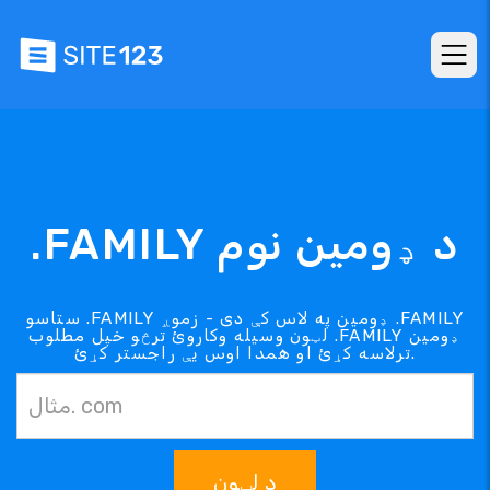
.FAMILY د ډومین نوم
ستاسو .FAMILY ډومین په لاس کې دی - زموږ .FAMILY
لټون وسیله وکاروئ ترڅو خپل مطلوب .FAMILY ډومین
ترلاسه کړئ او همدا اوس یې راجستر کړئ.
د لټون