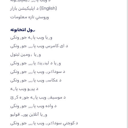
(English)
د اپلیکیشن بازار
وروستي تازه معلومات
ټول انتخابونه
وړیا ویب پاڼه جوړونکی
د ای کامرس ویب پاڼې جوړونکی
وړیا ډومین ثبتول
وړیا د لینډینګ پاڼې جوړونکی
د سوداګرۍ ویب پاڼې جوړونکی
د عکاسۍ ویب پاڼې جوړونکی
د پیښو ویب پاڼه
د موسیقۍ ویب پاڼه جوړه کړئ
د واده ویب پاڼې جوړونکی
وړیا آنلاین پورټ فولیو
د کوچني سوداګرۍ ویب پاڼې جوړونکی