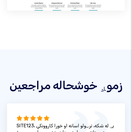
زموږ خوشحاله مراجعین
SITE123، بې له شکه، ترټولو اسانه او خورا کاروونکي