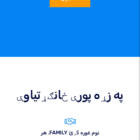
په زړه پورې ځانګړتیاوې
هر .FAMILY نوم غوره کړئ