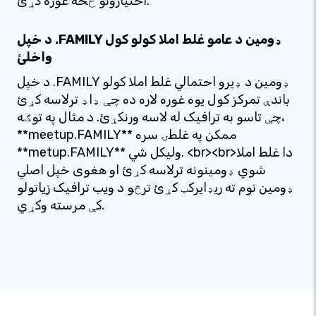
اختیارونو څخه غوره کړئ.
د خپل .FAMILY ډومین د عامو غلط املا کولو کول
واخلئ
د خپل .FAMILY ډومین د ډیرو احتمالي غلط املا کولو
باندې تمرکز کول یوه غوره لاره ده چې ډاډ ترلاسه کړئ
چې تاسو به ترافیک له لاسه ورنکړئ. د مثال په توګه،
**meetup.FAMILY** ممکن په غلطۍ سره
**metup.FAMILY** ولیکل شي. <br><br>دا غلط املا
شوي ډومینونه ترلاسه کړئ او هغوی خپل اصلي
ډومین نوم ته ریډایرکټ کړئ ترڅو د ویب ترافیک زیاتولو
کې مرسته وکړي.