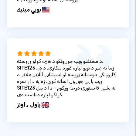
بوبي مینیګ
د مختلفو ویب جوړونکو د هڅه کولو وروسته،
SITE123 زما په څیر د نویو لپاره غوره ښکاري. د دې
کاروونکي دوستانه پروسه او استثنایی آنلاین ملاتړ د
ویب پاڼې جوړول اسانه کوي. زه په ډاډ سره
SITE123 ته بشپړ 5 ستوري درجه ورکوم - دا د پیل
کونکو لپاره مناسب دی.
پاول ډاونز