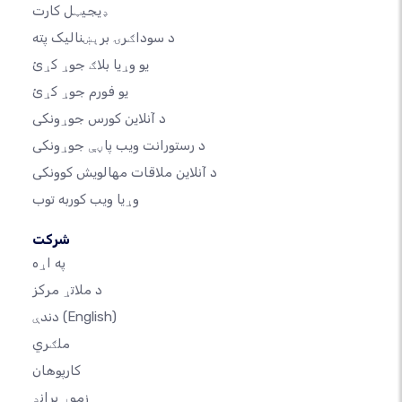
ډیجیټل کارت
د سوداګرۍ برېښنالیک پته
یو وړیا بلاګ جوړ کړئ
یو فورم جوړ کړئ
د آنلاین کورس جوړونکی
د رستورانت ویب پاڼې جوړونکی
د آنلاین ملاقات مهالویش کوونکی
وړیا ویب کوربه توب
شرکت
په اړه
د ملاتړ مرکز
(English)
دندې
ملګري
کارپوهان
زموږ برانډ