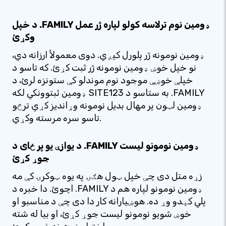
د خپل .FAMILY ډومین نوم ترلاسه کولو لپاره ژر عمل
وکړئ
ډومین نومونه ژر پلورل کیږي. دوی معمولاً ارزانه دي،
نو خپل خوښ ډومین نومونه ژر ثبت کړئ. که تاسو د
خپلې خوښې موجود نوم موندلو کې ستونزه لرئ، د
ډومین ثبتوونکي لکه SITE123 به ستاسو د .FAMILY
ډومین لټون پر مهال بدیل نومونه وړاندیز کړي ترڅو
تاسو سره مرسته وکړي.
د یوازې یو پر ځای د .FAMILY ډومین نومونو لیست
جوړ کړئ
زړه متل دی چې خپل ټول هګۍ په یوه ټوکرۍ کې مه
اچوئ. دا خبره د .FAMILY ډومین نومونو لپاره هم د
پلي کېدو وړ ده. هوښیارانه کار دا دی چې د مناسبو او
خوښ شویو نومونو لیست جوړ کړئ، او بیا له شته