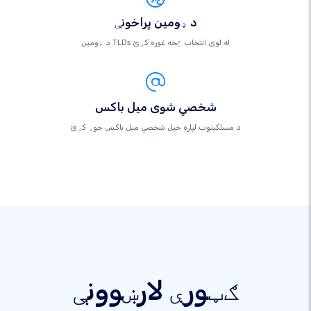
د ډومین پراخونې
د ډومین TLDs له لوی انتخاب څخه غوره کړئ
شخصي شوی میل باکس
د مسلکيتوب لپاره خپل شخصي میل باکس جوړ کړئ
ګټورې لارښوونې