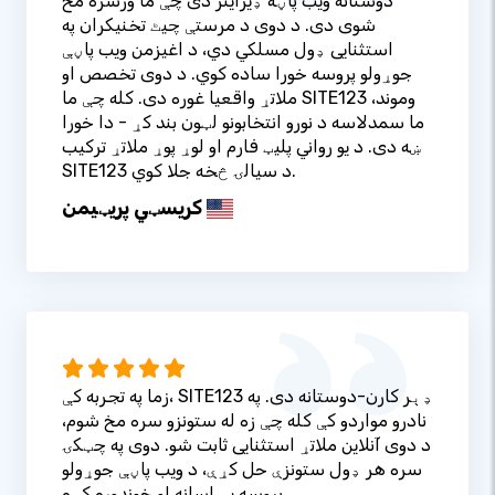
دوستانه ویب پاڼه ډیزاینر دی چې ما ورسره مخ
شوی دی. د دوی د مرستې چیٹ تخنیکران په
استثنایی ډول مسلکي دي، د اغیزمن ویب پاڼې
جوړولو پروسه خورا ساده کوي. د دوی تخصص او
ملاتړ واقعیا غوره دی. کله چې ما SITE123 وموند،
ما سمدلاسه د نورو انتخابونو لټون بند کړ - دا خورا
ښه دی. د یو رواني پلیټ فارم او لوړ پوړ ملاتړ ترکیب
SITE123 د سیالۍ څخه جلا کوي.
کریسټي پریټيمن
زما په تجربه کې، SITE123 ډېر کارن-دوستانه دی. په
نادرو مواردو کې کله چې زه له ستونزو سره مخ شوم،
د دوی آنلاین ملاتړ استثنایی ثابت شو. دوی په چټکۍ
سره هر ډول ستونزې حل کړې، د ویب پاڼې جوړولو
پروسه یې اسانه او خوندوره کړه.