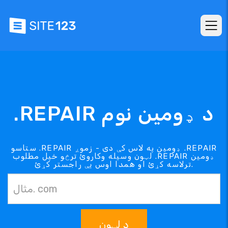
.REPAIR د ډومین نوم
ستاسو .REPAIR ډومین په لاس کې دی - زموږ .REPAIR
لټون وسیله وکاروئ ترڅو خپل مطلوب .REPAIR ډومین
ترلاسه کړئ او همدا اوس یې راجستر کړئ.
د لټون