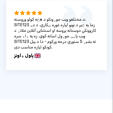
د مختلفو ویب جوړونکو د هڅه کولو وروسته،
SITE123 زما په څیر د نویو لپاره غوره ښکاري. د دې
کاروونکي دوستانه پروسه او استثنایی آنلاین ملاتړ د
ویب پاڼې جوړول اسانه کوي. زه په ډاډ سره
SITE123 ته بشپړ 5 ستوري درجه ورکوم - دا د پیل
کونکو لپاره مناسب دی.
پاول ډاونز