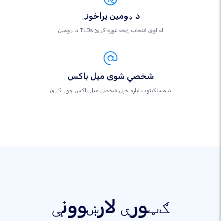
د ډومین پراخونې
د ډومین TLDs له لوی انتخاب څخه غوره کړئ
شخصي شوی میل باکس
د مسلکيتوب لپاره خپل شخصي میل باکس جوړ کړئ
ګټورې لارښوونې