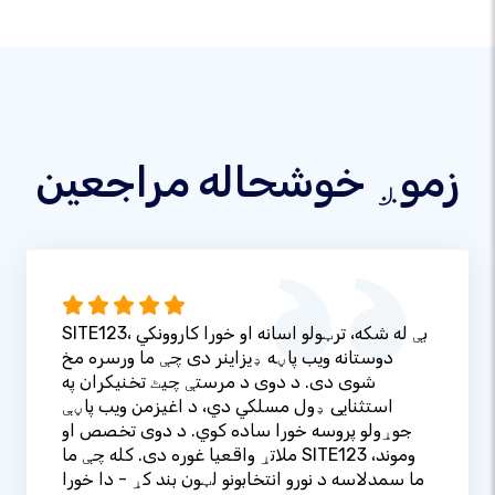
زموږ خوشحاله مراجعین
SITE123، بې له شکه، ترټولو اسانه او خورا کاروونکي
دوستانه ویب پاڼه ډیزاینر دی چې ما ورسره مخ
شوی دی. د دوی د مرستې چیٹ تخنیکران په
استثنایی ډول مسلکي دي، د اغیزمن ویب پاڼې
جوړولو پروسه خورا ساده کوي. د دوی تخصص او
ملاتړ واقعیا غوره دی. کله چې ما SITE123 وموند،
ما سمدلاسه د نورو انتخابونو لټون بند کړ - دا خورا