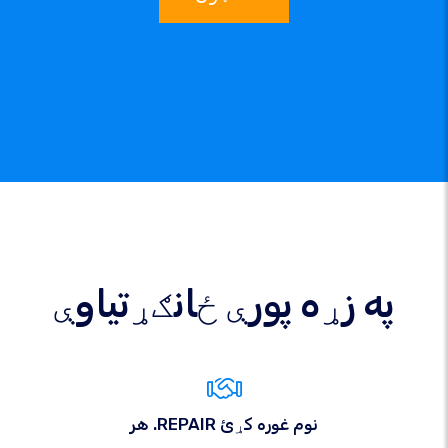
په زړه پورې ځانګړتیاوې
هر .REPAIR نوم غوره کړئ