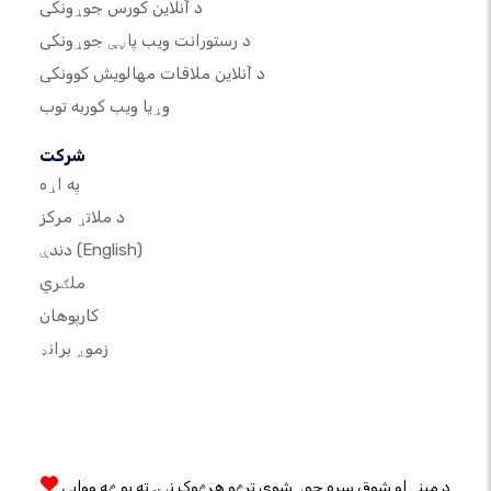
د آنلاین کورس جوړونکی
د رستورانت ویب پاڼې جوړونکی
د آنلاین ملاقات مهالویش کوونکی
وړیا ویب کوربه توب
شرکت
په اړه
د ملاتړ مرکز
(English)
دندې
ملګري
کارپوهان
زموږ برانډ
د مینې او شوق سره جوړ شوی ترڅو هرڅوک نړۍ ته یو څه ووایی