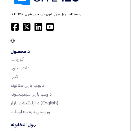
SITE123: په مختلف ډول جوړ شوی، ښه جوړ شوی.
د محصول
کورپاڼه
ځانګړتیاوې
کتنې
د ویب پاڼې مثالونه
د ویب پاڼې ټیمپلیټونه
(English)
د اپلیکیشن بازار
وروستي تازه معلومات
ټول انتخابونه