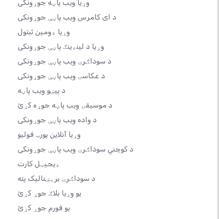
وړیا ویب پاڼه جوړونکی
د ای کامرس ویب پاڼې جوړونکی
وړیا ډومین ثبتول
وړیا د لینډینګ پاڼې جوړونکی
د سوداګرۍ ویب پاڼې جوړونکی
د عکاسۍ ویب پاڼې جوړونکی
د پیښو ویب پاڼه
د موسیقۍ ویب پاڼه جوړه کړئ
د واده ویب پاڼې جوړونکی
وړیا آنلاین پورټ فولیو
د کوچني سوداګرۍ ویب پاڼې جوړونکی
ډیجیټل کارت
د سوداګرۍ برېښنالیک پته
یو وړیا بلاګ جوړ کړئ
یو فورم جوړ کړئ