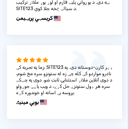
ښه دی. د یو رواني پلیټ فارم او لوړ پوړ ملاتړ ترکیب
SITE123 د سیالۍ څخه جلا کوي.
کریسټي پریټيمن
زما په تجربه کې، SITE123 ډېر کارن-دوستانه دی. په
نادرو مواردو کې کله چې زه له ستونزو سره مخ شوم،
د دوی آنلاین ملاتړ استثنایی ثابت شو. دوی په چټکۍ
سره هر ډول ستونزې حل کړې، د ویب پاڼې جوړولو
پروسه یې اسانه او خوندوره کړه.
بوبي مینیګ