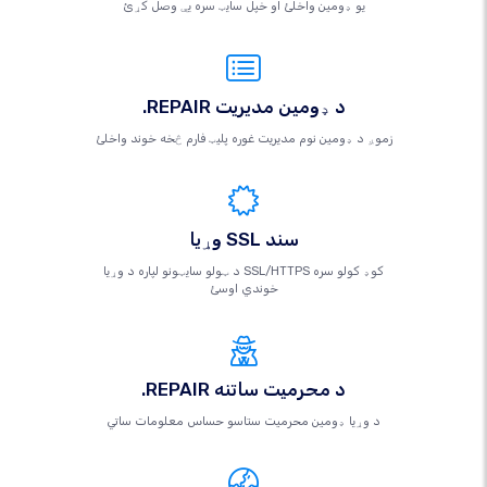
یو ډومین واخلئ او خپل سایټ سره یې وصل کړئ
.REPAIR د ډومین مدیریت
زموږ د ډومین نوم مدیریت غوره پلیټ فارم څخه خوند واخلئ
وړیا SSL سند
د ټولو سایټونو لپاره د وړیا SSL/HTTPS کوډ کولو سره
خوندي اوسئ
.REPAIR د محرمیت ساتنه
د وړیا ډومین محرمیت ستاسو حساس معلومات ساتي