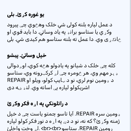
یو غوره کړئ. بلی
د عمل لپاره بلنه کولی شي خلک وهڅوي چې پیرود
وکړي یا ستاسو برانډ په یاد وساتي. دا باید قوي او
ځانګړی وي. دا عمل ته بلنه ستاسو هم کیدی شي. بلی
خپل وساتئ. پیشو
کله چې خلک د شیانو په یادولو هڅه کوي، اوږدوالی
ډېر مهم وي. هر څومره چې لږ کرکټرونه وي، ستاسو
REPAIR د ډومین نوم لري، نو د ټایپ کولو، ویلو او
شریکولو لپاره یې اسانه وي. لنډ ښه دی!
د راتلونکي په اړه فکر وکړئ
آیا تاسو چمتو یاست چې د خپل .REPAIR ډومین سره
ژمنه وکړئ؟ که نه، نو د دې په اړه د نور فکر کولو لپاره
لږ وخت واخلئ. <br><br>ستاسو .REPAIR ډومین