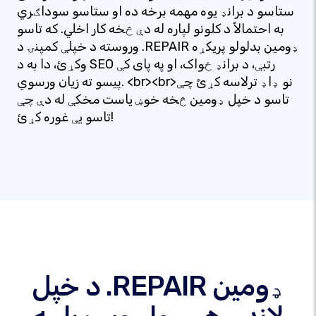
ستاسو د برانډ یوه مهمه برخه ده او ستاسو سوداګري
به احتمالاً د کلونو لپاره له دې څخه کار اخلي. که تاسو
وروسته د خپلې کمپنۍ د .REPAIR ډومین بدلولو پریکړه
وکړئ، دا به د SEO رتبې، د برانډ ځواک، او په پای کې
پیسو ته زیان ورسوي. <br><br>نو ډاډ ترلاسه کړئ چې
تاسو د خپل ډومین څخه خوښ یاست مخکې له دې چې
تاسو یې غوره کړئ!
د خپل .REPAIR ډومین