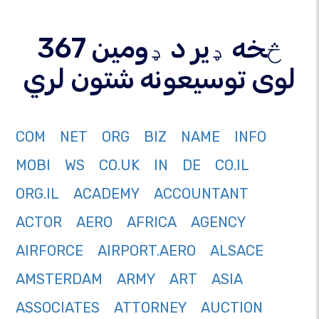
367 څخه ډیر د ډومین
لوی توسیعونه شتون لري
COM
NET
ORG
BIZ
NAME
INFO
MOBI
WS
CO.UK
IN
DE
CO.IL
ORG.IL
ACADEMY
ACCOUNTANT
ACTOR
AERO
AFRICA
AGENCY
AIRFORCE
AIRPORT.AERO
ALSACE
AMSTERDAM
ARMY
ART
ASIA
ASSOCIATES
ATTORNEY
AUCTION