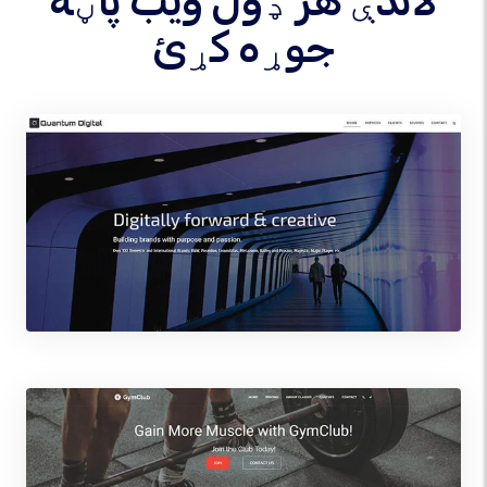
لاندې هر ډول ویب پاڼه
جوړه کړئ