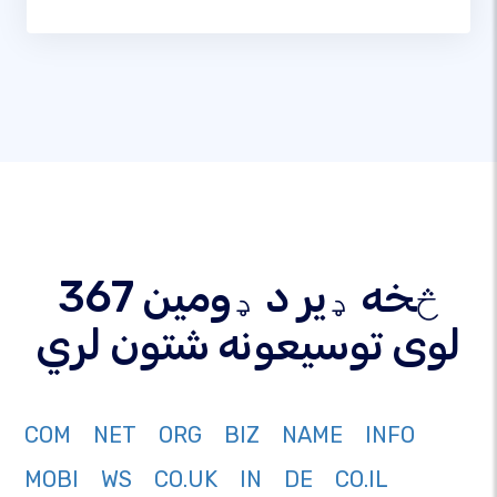
367 څخه ډیر د ډومین
لوی توسیعونه شتون لري
COM
NET
ORG
BIZ
NAME
INFO
MOBI
WS
CO.UK
IN
DE
CO.IL