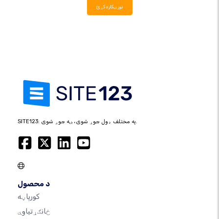
نور ښکاره کړئ
SITE123: په مختلف ډول جوړ شوی، ښه جوړ شوی.
د محصول
کورپاڼه
ځانګړتیاوې