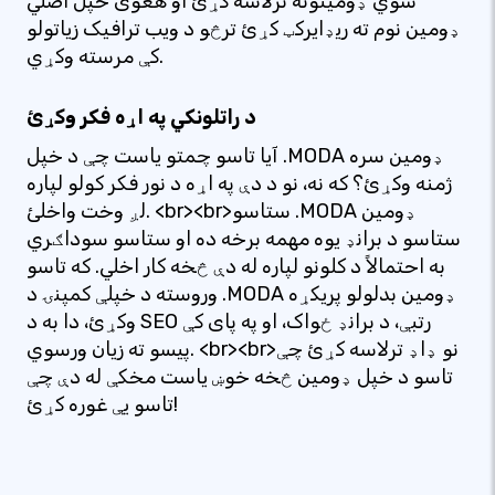
شوي ډومینونه ترلاسه کړئ او هغوی خپل اصلي
ډومین نوم ته ریډایرکټ کړئ ترڅو د ویب ترافیک زیاتولو
کې مرسته وکړي.
د راتلونکي په اړه فکر وکړئ
آیا تاسو چمتو یاست چې د خپل .MODA ډومین سره
ژمنه وکړئ؟ که نه، نو د دې په اړه د نور فکر کولو لپاره
لږ وخت واخلئ. <br><br>ستاسو .MODA ډومین
ستاسو د برانډ یوه مهمه برخه ده او ستاسو سوداګري
به احتمالاً د کلونو لپاره له دې څخه کار اخلي. که تاسو
وروسته د خپلې کمپنۍ د .MODA ډومین بدلولو پریکړه
وکړئ، دا به د SEO رتبې، د برانډ ځواک، او په پای کې
پیسو ته زیان ورسوي. <br><br>نو ډاډ ترلاسه کړئ چې
تاسو د خپل ډومین څخه خوښ یاست مخکې له دې چې
تاسو یې غوره کړئ!