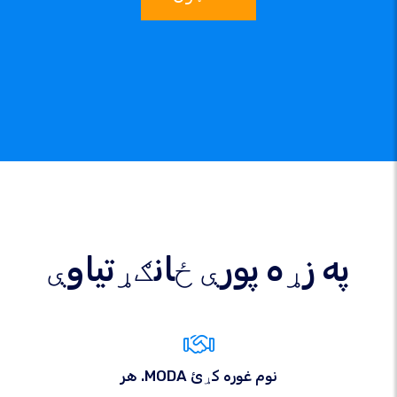
په زړه پورې ځانګړتیاوې
هر .MODA نوم غوره کړئ