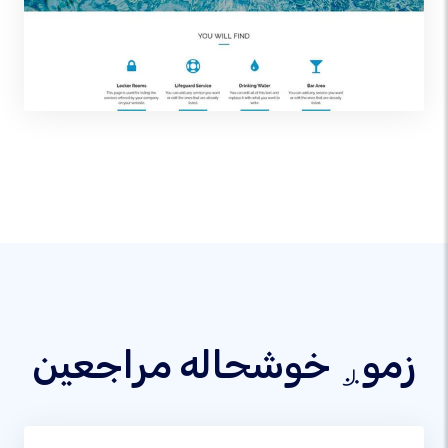
زموږ خوشحاله مراجعین