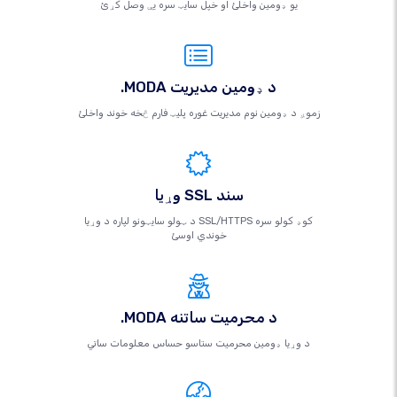
یو ډومین واخلئ او خپل سایټ سره یې وصل کړئ
.MODA د ډومین مدیریت
زموږ د ډومین نوم مدیریت غوره پلیټ فارم څخه خوند واخلئ
وړیا SSL سند
د ټولو سایټونو لپاره د وړیا SSL/HTTPS کوډ کولو سره
خوندي اوسئ
.MODA د محرمیت ساتنه
د وړیا ډومین محرمیت ستاسو حساس معلومات ساتي