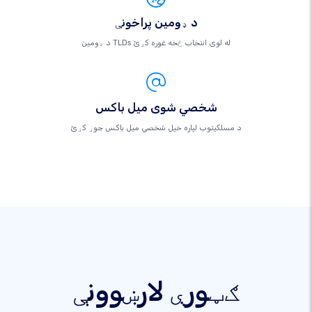
د ډومین پراخونې
د ډومین TLDs له لوی انتخاب څخه غوره کړئ
شخصي شوی میل باکس
د مسلکيتوب لپاره خپل شخصي میل باکس جوړ کړئ
ګټورې لارښوونې