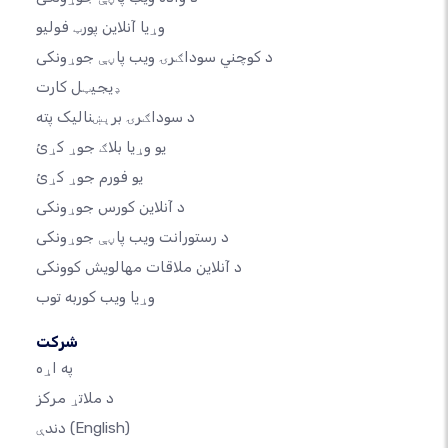
وړیا آنلاین پورټ فولیو
د کوچني سوداګرۍ ویب پاڼې جوړونکی
ډیجیټل کارت
د سوداګرۍ برېښنالیک پته
یو وړیا بلاګ جوړ کړئ
یو فورم جوړ کړئ
د آنلاین کورس جوړونکی
د رستورانت ویب پاڼې جوړونکی
د آنلاین ملاقات مهالویش کوونکی
وړیا ویب کوربه توب
شرکت
په اړه
د ملاتړ مرکز
(English)
دندې