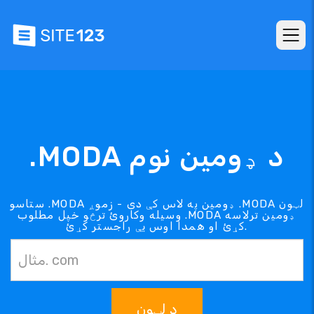
.MODA د ډومین نوم
ستاسو .MODA ډومین په لاس کې دی - زموږ .MODA لټون
وسیله وکاروئ ترڅو خپل مطلوب .MODA ډومین ترلاسه
کړئ او همدا اوس یې راجستر کړئ.
د لټون