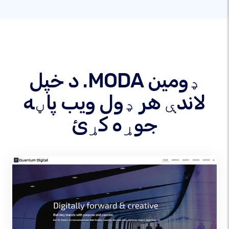
د خپل .MODA ډومین
لاندې هر ډول ویب پاڼه
جوړه کړئ