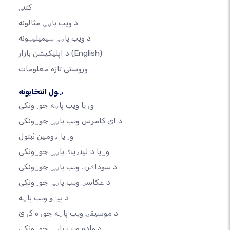
کتنې
د ویب پاڼې مثالونه
د ویب پاڼې ټیمپلیټونه
(English)
د اپلیکیشن بازار
وروستي تازه معلومات
ټول انتخابونه
وړیا ویب پاڼه جوړونکی
د ای کامرس ویب پاڼې جوړونکی
وړیا ډومین ثبتول
وړیا د لینډینګ پاڼې جوړونکی
د سوداګرۍ ویب پاڼې جوړونکی
د عکاسۍ ویب پاڼې جوړونکی
د پیښو ویب پاڼه
د موسیقۍ ویب پاڼه جوړه کړئ
د واده ویب پاڼې جوړونکی