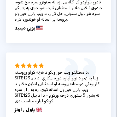
نادرو مواردو کې کله چې زه له ستونزو سره مخ شوم،
د دوی آنلاین ملاتړ استثنایی ثابت شو. دوی په چټکۍ
سره هر ډول ستونزې حل کړې، د ویب پاڼې جوړولو
پروسه یې اسانه او خوندوره کړه.
بوبي مینیګ
د مختلفو ویب جوړونکو د هڅه کولو وروسته،
SITE123 زما په څیر د نویو لپاره غوره ښکاري. د دې
کاروونکي دوستانه پروسه او استثنایی آنلاین ملاتړ د
ویب پاڼې جوړول اسانه کوي. زه په ډاډ سره
SITE123 ته بشپړ 5 ستوري درجه ورکوم - دا د پیل
کونکو لپاره مناسب دی.
پاول ډاونز