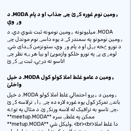
د .MODA ډومین نوم غوره کړئ چې جذاب او د پام
وړ وي
میلیونونه ډومین نومونه ثبت شوي دي. د .MODA
ډومین نومونو په سمندر کې د یوه داسې نوم موندل چې
د نورو څخه بېل او د پام وړ وي، ستونزمن کېدای شي.
لومړی یې په نورو خلکو وازمویئ او بیا هر ښه نظر چې
تاسو ته درځي، ثبت یې کړئ!
د خپل .MODA ډومین د عامو غلط املا کولو کول
واخلئ
د خپل .MODA ډومین د ډیرو احتمالي غلط املا کولو
باندې تمرکز کول یوه غوره لاره ده چې ډاډ ترلاسه کړئ
چې تاسو به ترافیک له لاسه ورنکړئ. د مثال په توګه،
**meetup.MODA** ممکن په غلطۍ سره
**metup.MODA** ولیکل شي. <br><br>دا غلط املا