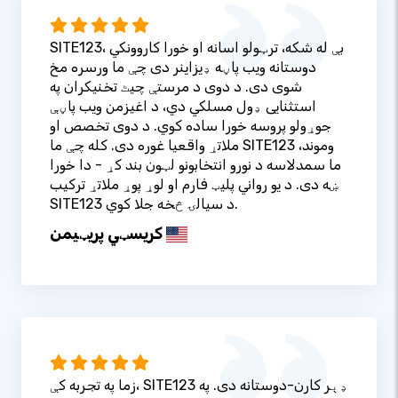
SITE123، بې له شکه، ترټولو اسانه او خورا کاروونکي
دوستانه ویب پاڼه ډیزاینر دی چې ما ورسره مخ
شوی دی. د دوی د مرستې چیٹ تخنیکران په
استثنایی ډول مسلکي دي، د اغیزمن ویب پاڼې
جوړولو پروسه خورا ساده کوي. د دوی تخصص او
ملاتړ واقعیا غوره دی. کله چې ما SITE123 وموند،
ما سمدلاسه د نورو انتخابونو لټون بند کړ - دا خورا
ښه دی. د یو رواني پلیټ فارم او لوړ پوړ ملاتړ ترکیب
SITE123 د سیالۍ څخه جلا کوي.
کریسټي پریټيمن
زما په تجربه کې، SITE123 ډېر کارن-دوستانه دی. په