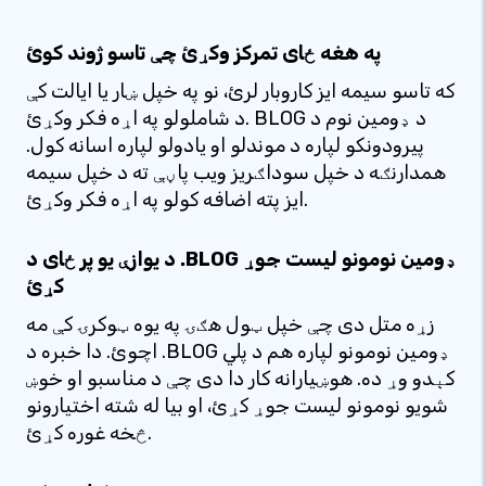
په هغه ځای تمرکز وکړئ چې تاسو ژوند کوئ
که تاسو سیمه ایز کاروبار لرئ، نو په خپل ښار یا ایالت کې
د شاملولو په اړه فکر وکړئ. BLOG د ډومین نوم د
پیرودونکو لپاره د موندلو او یادولو لپاره اسانه کول.
همدارنګه د خپل سوداګریز ویب پاڼې ته د خپل سیمه
ایز پته اضافه کولو په اړه فکر وکړئ.
د یوازې یو پر ځای د .BLOG ډومین نومونو لیست جوړ
کړئ
زړه متل دی چې خپل ټول هګۍ په یوه ټوکرۍ کې مه
اچوئ. دا خبره د .BLOG ډومین نومونو لپاره هم د پلي
کېدو وړ ده. هوښیارانه کار دا دی چې د مناسبو او خوښ
شویو نومونو لیست جوړ کړئ، او بیا له شته اختیارونو
څخه غوره کړئ.