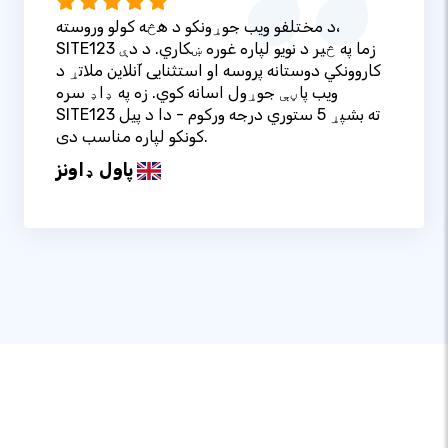
د مختلفو ویب جوړونکو د هڅه کولو وروسته،
SITE123 زما په څیر د نویو لپاره غوره ښکاري. د دې
کاروونکي دوستانه پروسه او استثنایی آنلاین ملاتړ د
ویب پاڼې جوړول اسانه کوي. زه په ډاډ سره
SITE123 ته بشپړ 5 ستوري درجه ورکوم - دا د پیل
کونکو لپاره مناسب دی.
پاول ډاونز