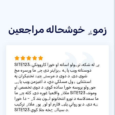
زموږ خوشحاله مراجعین
SITE123، بې له شکه، ترټولو اسانه او خورا کاروونکي
دوستانه ویب پاڼه ډیزاینر دی چې ما ورسره مخ
شوی دی. د دوی د مرستې چیٹ تخنیکران په
استثنایی ډول مسلکي دي، د اغیزمن ویب پاڼې
جوړولو پروسه خورا ساده کوي. د دوی تخصص او
ملاتړ واقعیا غوره دی. کله چې ما SITE123 وموند،
ما سمدلاسه د نورو انتخابونو لټون بند کړ - دا خورا
ښه دی. د یو رواني پلیټ فارم او لوړ پوړ ملاتړ ترکیب
SITE123 د سیالۍ څخه جلا کوي.