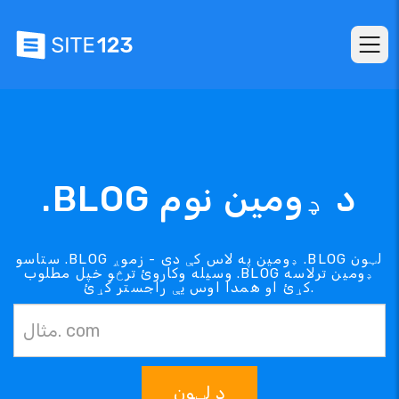
.BLOG د ډومین نوم
ستاسو .BLOG ډومین په لاس کې دی - زموږ .BLOG لټون
وسیله وکاروئ ترڅو خپل مطلوب .BLOG ډومین ترلاسه
کړئ او همدا اوس یې راجستر کړئ.
د لټون