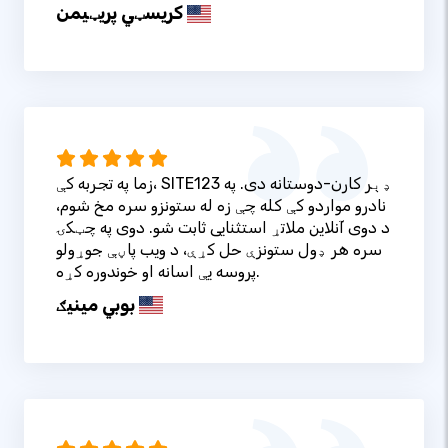
کریسټي پریټيمن
زما په تجربه کې، SITE123 ډېر کارن-دوستانه دی. په
نادرو مواردو کې کله چې زه له ستونزو سره مخ شوم،
د دوی آنلاین ملاتړ استثنایی ثابت شو. دوی په چټکۍ
سره هر ډول ستونزې حل کړې، د ویب پاڼې جوړولو
پروسه یې اسانه او خوندوره کړه.
بوبي مینیګ