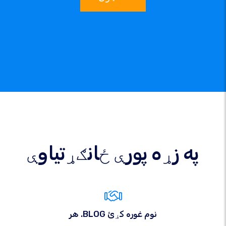
په زړه پورې ځانګړتیاوې
هر .BLOG نوم غوره کړئ