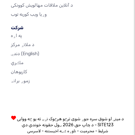
د آنلاین ملاقات مهالویش کوونکی
وړیا ویب کوربه توب
شرکت
په اړه
د ملاتړ مرکز
(English)
دندې
ملګري
کارپوهان
زموږ برانډ
د مینې او شوق سره جوړ شوی ترڅو هرڅوک نړۍ ته یو څه ووایی
د چاپ حق 2026 ټول حقونه خوندي دي - SITE123
-
-
-
شرایط
محرمیت
ناوړه ګټه اخیستنه
لاسرسی