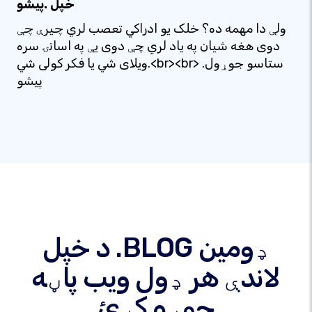
خپل .پیشو
ولې دا مهمه ده؟ خلک یو ادراکي تعصب لري چیرې چې
دوی هغه شیان په یاد لري چې دوی یې په اسانۍ سره
ویلای شي یا فکر کولی شي.<br><br> ستاسو جوړول.
پیشو
د خپل .BLOG ډومین
لاندې هر ډول ویب پاڼه
جوړه کړئ