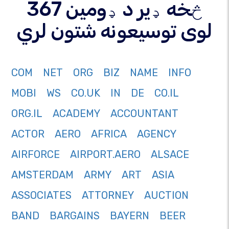
367 څخه ډیر د ډومین
لوی توسیعونه شتون لري
COM
NET
ORG
BIZ
NAME
INFO
MOBI
WS
CO.UK
IN
DE
CO.IL
ORG.IL
ACADEMY
ACCOUNTANT
ACTOR
AERO
AFRICA
AGENCY
AIRFORCE
AIRPORT.AERO
ALSACE
AMSTERDAM
ARMY
ART
ASIA
ASSOCIATES
ATTORNEY
AUCTION
BAND
BARGAINS
BAYERN
BEER