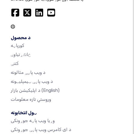
د محصول
کورپاڼه
ځانګړتیاوې
کتنې
د ویب پاڼې مثالونه
د ویب پاڼې ټیمپلیټونه
(English)
د اپلیکیشن بازار
وروستي تازه معلومات
ټول انتخابونه
وړیا ویب پاڼه جوړونکی
د ای کامرس ویب پاڼې جوړونکی