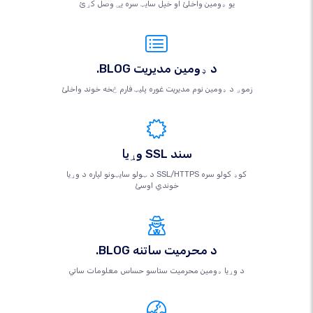
یو ډومین واخلئ او خپل سایټ سره یې وصل کړئ
.BLOG د ډومین مدیریت
زموږ د ډومین نوم مدیریت غوره پلیټ فارم څخه خوند واخلئ
وړیا SSL سند
د ټولو سایټونو لپاره د وړیا SSL/HTTPS کوډ کولو سره
خوندي اوسئ
.BLOG د محرمیت ساتنه
د وړیا ډومین محرمیت ستاسو حساس معلومات ساتي