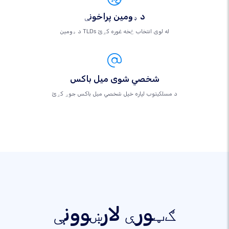
د ډومین پراخونې
د ډومین TLDs له لوی انتخاب څخه غوره کړئ
شخصي شوی میل باکس
د مسلکيتوب لپاره خپل شخصي میل باکس جوړ کړئ
ګټورې لارښوونې