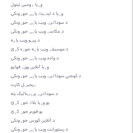
وړیا ډومین ثبتول
وړیا د لینډینګ پاڼې جوړونکی
د سوداګرۍ ویب پاڼې جوړونکی
د عکاسۍ ویب پاڼې جوړونکی
د پیښو ویب پاڼه
د موسیقۍ ویب پاڼه جوړه کړئ
د واده ویب پاڼې جوړونکی
وړیا آنلاین پورټ فولیو
د کوچني سوداګرۍ ویب پاڼې جوړونکی
ډیجیټل کارت
د سوداګرۍ برېښنالیک پته
یو وړیا بلاګ جوړ کړئ
یو فورم جوړ کړئ
د آنلاین کورس جوړونکی
د رستورانت ویب پاڼې جوړونکی