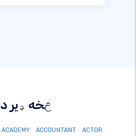
367 څخه ډی
ACADEMY
ACCOUNTANT
ACTOR