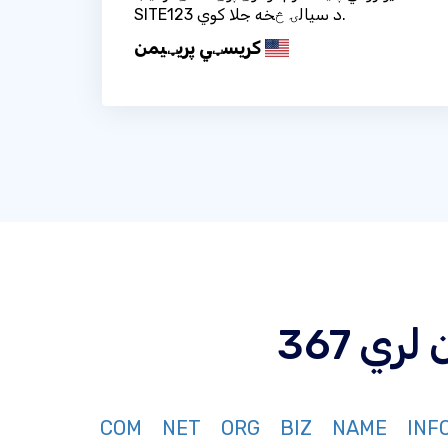
SITE123 د سیالۍ څخه جلا کوي.
کریسټي پریټيمن
ن لري
COM
NET
ORG
BIZ
NAME
INF