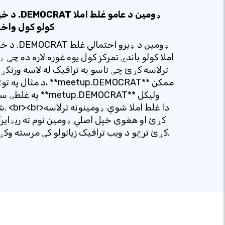
د خپل .DEMOCRAT ډومین د 
کولو کول واخ
د خپل .DEMOCRAT ډومین د ډ
املا کولو باندې تمرکز کول یوه غوره لاره ده چې ډ
ترلاسه کړئ چې تاسو به ترافیک له لاسه ورنکړ
د مثال په توګه، **meetup.DEMOCRAT*
په غلطۍ سره **metup.DEMOCRAT**
شي. <br><br>دا 
کړئ او هغوی خپل اصلي ډومین نوم ته ریډایر
کړئ ترڅو د ویب ترافیک زیاتولو کې مرسته وکړي.