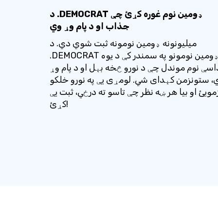
د .DEMOCRAT ډومین نوم غوره کړئ چې
جذاب او د پام وړ وي
میلیونونه ډومین نومونه ثبت شوي دي. د
.DEMOCRAT ډومین نومونو په سمندر کې د یوه
اسې نوم موندل چې د نورو څخه بېل او د پام وړ
، ستونزمن کېدای شي. لومړی یې په نورو خلکو
مویئ او بیا هر ښه نظر چې تاسو ته درځي، ثبت یې
کړئ!