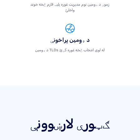
زموږ د ډومین نوم مدیریت غوره پلیټ فارم څخه خوند
واخلئ
د ډومین پراخونې
د ډومین TLDs له لوی انتخاب څخه غوره کړئ
ګټورې لارښوونې