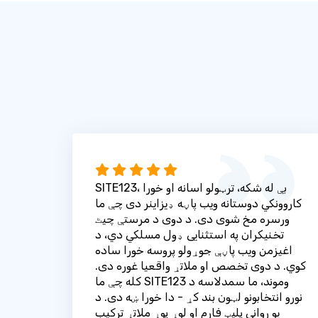
SITE123، بې له شکه، ترټولو اسانه او خورا
کاروونکي دوستانه ویب پاڼه ډیزاینر دی چې ما
ورسره مخ شوی دی. د دوی د مرستې چیٹ
تخنیکران په استثنایی ډول مسلکي دي، د
اغیزمن ویب پاڼې جوړولو پروسه خورا ساده
کوي. د دوی تخصص او ملاتړ واقعیا غوره دی.
کله چې ما SITE123 وموند، ما سمدلاسه د
نورو انتخابونو لټون بند کړ - دا خورا ښه دی. د
یو رواني پلیټ فارم او لوړ پوړ ملاتړ ترکیب