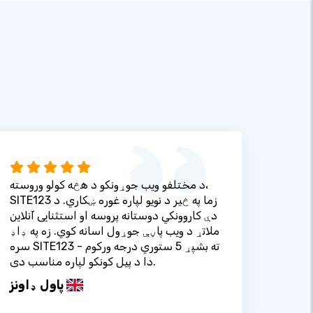
د مختلفو ویب جوړونکو د هڅه کولو وروسته،
SITE123 زما په څیر د نویو لپاره غوره ښکاري. د
دې کاروونکي دوستانه پروسه او استثنایی آنلاین
ملاتړ د ویب پاڼې جوړول اسانه کوي. زه په ډاډ
سره SITE123 ته بشپړ 5 ستوري درجه ورکوم -
دا د پیل کونکو لپاره مناسب دی.
پاول ډاونز