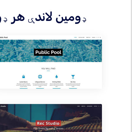
د خپل .DEMOCRAT ډومین ل