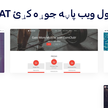
اندې هر ډول ویب پاڼه جوړه کړئ