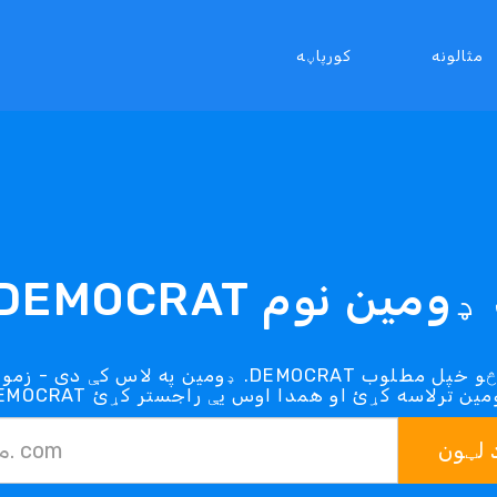
مثالونه
کورپاڼه
DEMOCR د ډومین نوم
 لټون