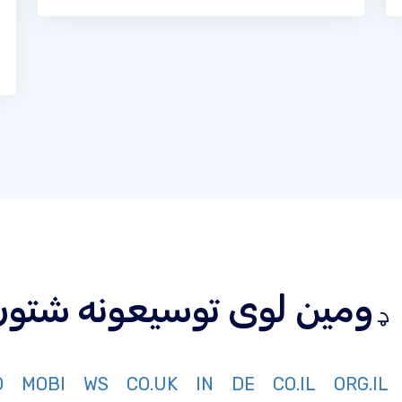
ر د ډومین لوی توسیعونه شتو
O
MOBI
WS
CO.UK
IN
DE
CO.IL
ORG.IL