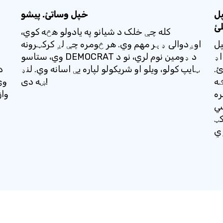
عامو غلط املا
خپل وساتئ. پیشو
لئ
کله چې خلک د شیانو په یادولو هڅه کوي،
یرو احتمالي غلط
اوږدوالی ډېر مهم وي. هر څومره چې لږ کرکټرونه
اډ
وي، ستاسو DEMOCRAT د ډومین نوم لري، نو د
ئ.
ټایپ کولو، ویلو او شریکولو لپاره یې اسانه وي. لنډ
د
* ممکن
ښه دی!
وي
 ولیکل
واز
غلط املا شوي ډومینونه ترلاسه
کټ