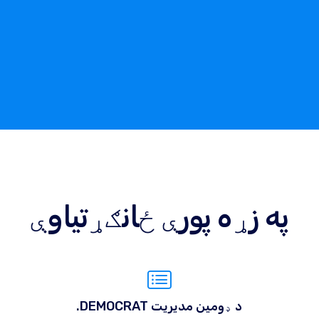
په زړه پورې ځانګړتیاوې
.DEMOCRAT د ډومین مدیریت