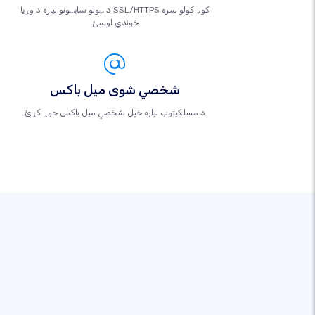
د ټولو سایټونو لپاره د وړیا SSL/HTTPS کوډ کولو سره
خوندي اوسئ
شخصي شوی میل باکس
د مسلکيتوب لپاره خپل شخصي میل باکس جوړ کړئ