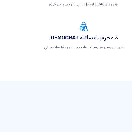
یو ډومین واخلئ او خپل سایټ سره یې وصل کړئ
.DEMOCRAT د محرمیت ساتنه
د وړیا ډومین محرمیت ستاسو حساس معلومات ساتي