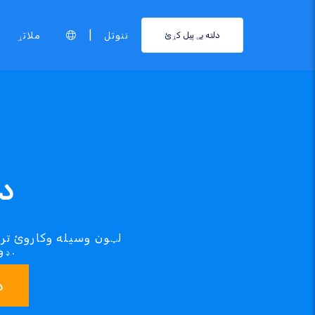
|
ننوتل
ملاتړ
دلته یې پیل کړئ
.AT
.DEMOCRAT ډومین ترلاسه کړئ او همدا اوس یې راجستر کړئ.
د