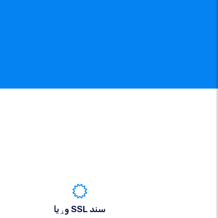
وړیا SSL سند