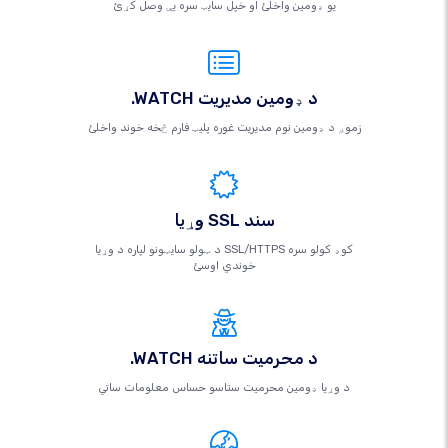
یو ډومین واخلئ او خپل سایټ سره یې وصل کړئ
.WATCH د ډومین مدیریت
زموږ د ډومین نوم مدیریت غوره پلیټ فارم څخه خوند واخلئ
وړیا SSL سند
د ټولو سایټونو لپاره د وړیا SSL/HTTPS کوډ کولو سره
خوندي اوسئ
.WATCH د محرمیت ساتنه
د وړیا ډومین محرمیت ستاسو حساس معلومات ساتي