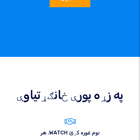
په زړه پورې ځانګړتیاوې
هر .WATCH نوم غوره کړئ