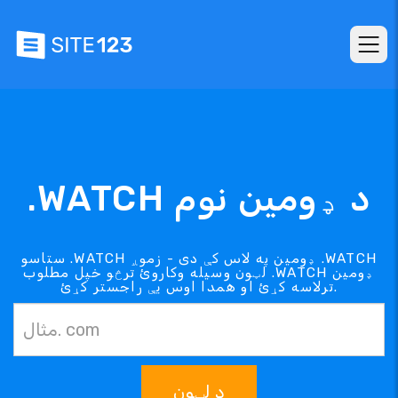
.WATCH د ډومین نوم
ستاسو .WATCH ډومین په لاس کې دی - زموږ .WATCH
لټون وسیله وکاروئ ترڅو خپل مطلوب .WATCH ډومین
ترلاسه کړئ او همدا اوس یې راجستر کړئ.
د لټون