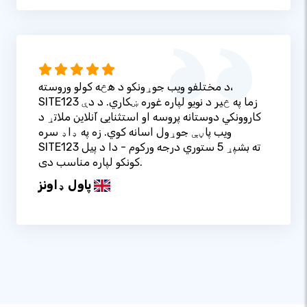
د مختلفو ویب جوړونکو د هڅه کولو وروسته،
SITE123 زما په څیر د نویو لپاره غوره ښکاري. د دې
کاروونکي دوستانه پروسه او استثنایی آنلاین ملاتړ د
ویب پاڼې جوړول اسانه کوي. زه په ډاډ سره
SITE123 ته بشپړ 5 ستوري درجه ورکوم - دا د پیل
کونکو لپاره مناسب دی.
پاول ډاونز