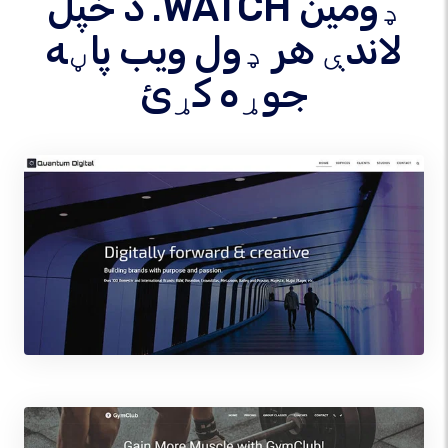
د خپل .WATCH ډومین
لاندې هر ډول ویب پاڼه
جوړه کړئ