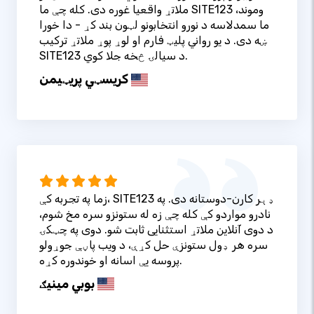
ملاتړ واقعیا غوره دی. کله چې ما SITE123 وموند،
ما سمدلاسه د نورو انتخابونو لټون بند کړ - دا خورا
ښه دی. د یو رواني پلیټ فارم او لوړ پوړ ملاتړ ترکیب
SITE123 د سیالۍ څخه جلا کوي.
کریسټي پریټيمن
زما په تجربه کې، SITE123 ډېر کارن-دوستانه دی. په
نادرو مواردو کې کله چې زه له ستونزو سره مخ شوم،
د دوی آنلاین ملاتړ استثنایی ثابت شو. دوی په چټکۍ
سره هر ډول ستونزې حل کړې، د ویب پاڼې جوړولو
پروسه یې اسانه او خوندوره کړه.
بوبي مینیګ