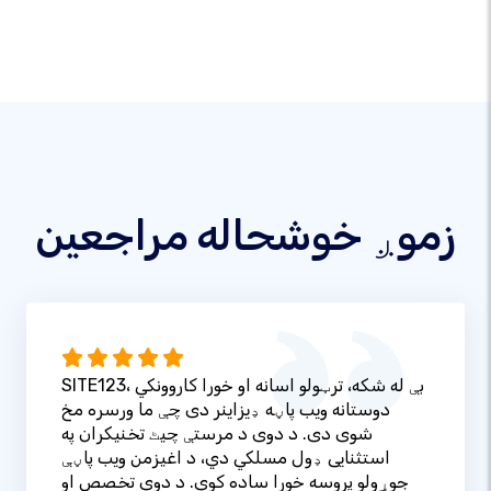
زموږ خوشحاله مراجعین
SITE123، بې له شکه، ترټولو اسانه او خورا کاروونکي
دوستانه ویب پاڼه ډیزاینر دی چې ما ورسره مخ
شوی دی. د دوی د مرستې چیٹ تخنیکران په
استثنایی ډول مسلکي دي، د اغیزمن ویب پاڼې
جوړولو پروسه خورا ساده کوي. د دوی تخصص او