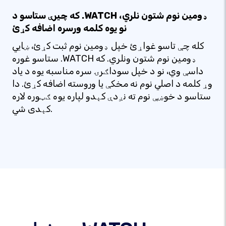
که چیرې ستاسو د .WATCH ډومین نوم شتون نلري،
نو یوه کلمه ورسره اضافه کړئ
کله چې تاسو غواړئ خپل ډومین نوم ثبت کړئ، ښایي
ستاسو غوره .WATCH ډومین نوم شتون ونلري. که
داسې وي، نو د خپل سوداګرۍ سره مناسبه یوه د یاد
وړ کلمه د اصلي نوم نه مخکې یا وروسته اضافه کړئ. دا
ستاسو د خوښې نوم ته نږدې کېدو لپاره یوه ګټوره لاره
کېدی شي.