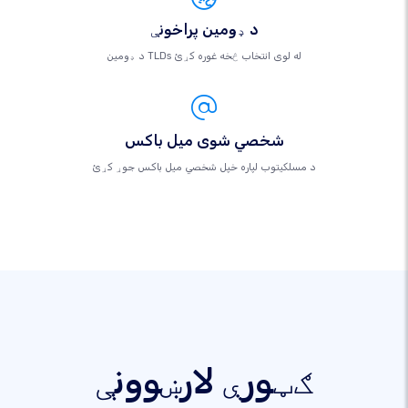
د ډومین پراخونې
د ډومین TLDs له لوی انتخاب څخه غوره کړئ
شخصي شوی میل باکس
د مسلکيتوب لپاره خپل شخصي میل باکس جوړ کړئ
ګټورې لارښوونې