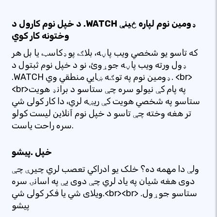
د خپل نوم کارول د .WATCH ډومین نوم لپاره ځینې
وختونه کار کوي
که تاسو یو شخصي ویب پاڼه، بلاګ، پوډکاسټ، یا بل هر
ډول ورته ویب پاڼه جوړوئ، نو د خپل نوم ثبتول د
.WATCH ډومین نوم په توګه ښایي منطقي وي. <br>
<br>په پام کې نیولو سره چې ستاسو د برانډ هویت
ستاسو په شخصي هویت کې ریښه لري، دا کار کولی شي
تر هغه وخته چې تاسو د خپل نوم آنلاین لیست کولو
سره راحت یاست.
خپل .پیشو
ولې دا مهمه ده؟ خلک یو ادراکي تعصب لري چیرې چې
دوی هغه شیان په یاد لري چې دوی یې په اسانۍ سره
ویلای شي یا فکر کولی شي.<br><br> ستاسو جوړول.
پیشو