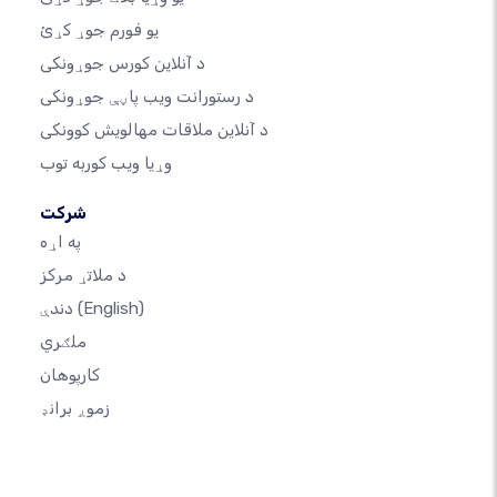
یو فورم جوړ کړئ
د آنلاین کورس جوړونکی
د رستورانت ویب پاڼې جوړونکی
د آنلاین ملاقات مهالویش کوونکی
وړیا ویب کوربه توب
شرکت
په اړه
د ملاتړ مرکز
(English)
دندې
ملګري
کارپوهان
زموږ برانډ