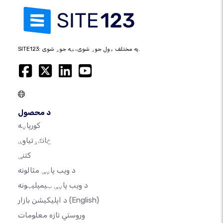
SITE123: په مختلف ډول جوړ شوی، ښه جوړ شوی.
د محصول
کورپاڼه
ځانګړتیاوې
کتنې
د ویب پاڼې مثالونه
د ویب پاڼې ټیمپلیټونه
(English)
د اپلیکیشن بازار
وروستي تازه معلومات