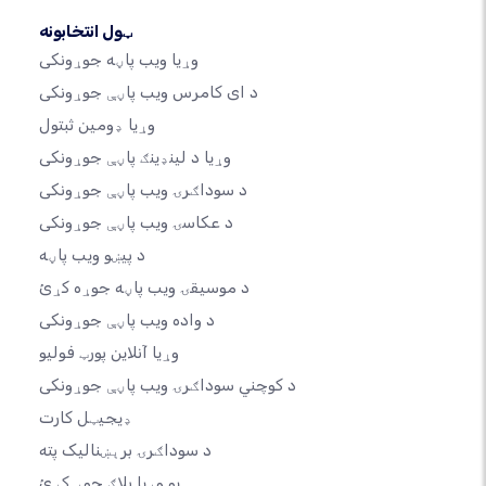
ټول انتخابونه
وړیا ویب پاڼه جوړونکی
د ای کامرس ویب پاڼې جوړونکی
وړیا ډومین ثبتول
وړیا د لینډینګ پاڼې جوړونکی
د سوداګرۍ ویب پاڼې جوړونکی
د عکاسۍ ویب پاڼې جوړونکی
د پیښو ویب پاڼه
د موسیقۍ ویب پاڼه جوړه کړئ
د واده ویب پاڼې جوړونکی
وړیا آنلاین پورټ فولیو
د کوچني سوداګرۍ ویب پاڼې جوړونکی
ډیجیټل کارت
د سوداګرۍ برېښنالیک پته
یو وړیا بلاګ جوړ کړئ