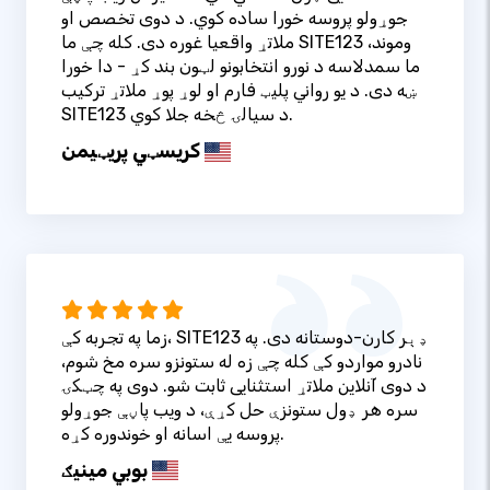
جوړولو پروسه خورا ساده کوي. د دوی تخصص او
ملاتړ واقعیا غوره دی. کله چې ما SITE123 وموند،
ما سمدلاسه د نورو انتخابونو لټون بند کړ - دا خورا
ښه دی. د یو رواني پلیټ فارم او لوړ پوړ ملاتړ ترکیب
SITE123 د سیالۍ څخه جلا کوي.
کریسټي پریټيمن
زما په تجربه کې، SITE123 ډېر کارن-دوستانه دی. په
نادرو مواردو کې کله چې زه له ستونزو سره مخ شوم،
د دوی آنلاین ملاتړ استثنایی ثابت شو. دوی په چټکۍ
سره هر ډول ستونزې حل کړې، د ویب پاڼې جوړولو
پروسه یې اسانه او خوندوره کړه.
بوبي مینیګ