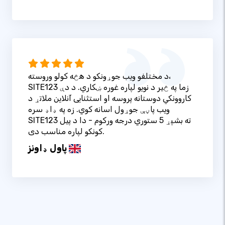
د مختلفو ویب جوړونکو د هڅه کولو وروسته،
SITE123 زما په څیر د نویو لپاره غوره ښکاري. د دې
کاروونکي دوستانه پروسه او استثنایی آنلاین ملاتړ د
ویب پاڼې جوړول اسانه کوي. زه په ډاډ سره
SITE123 ته بشپړ 5 ستوري درجه ورکوم - دا د پیل
کونکو لپاره مناسب دی.
پاول ډاونز