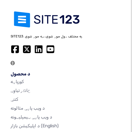
SITE123: په مختلف ډول جوړ شوی، ښه جوړ شوی.
د محصول
کورپاڼه
ځانګړتیاوې
کتنې
د ویب پاڼې مثالونه
د ویب پاڼې ټیمپلیټونه
(English)
د اپلیکیشن بازار