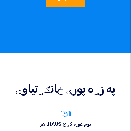
په زړه پورې ځانګړتیاوې
هر .HAUS نوم غوره کړئ