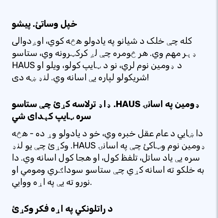
خپل وساتئ. پیشو
کله چې خلک د شیانو په یادولو هڅه کوي، اوږدوالی
ډېر مهم وي. هر څومره چې لږ کرکټرونه وي، ستاسو
HAUS د ډومین نوم لري، نو د ټایپ کولو، ویلو او
شریکولو لپاره یې اسانه وي. لنډ ښه دی!
ډاډ ترلاسه کړئ چې ستاسو .HAUS ډومین په اسانۍ
سره ټایپ کېدای شي
دا ښايي د عام عقل خبره وي، خو د یادولو وړ ده - هڅه
وکړئ چې یو لنډ .HAUS ډومین نوم وټاکئ چې په اسانۍ
سره یې یاد ساتل، تلفظ کول، او هجا کول اسانه وي. دا
به خلکو ته اسانه کړي چې ستاسو سوداګري ومومي او
نورو ته یې په اړه ووايي.
د راتلونکي په اړه فکر وکړئ