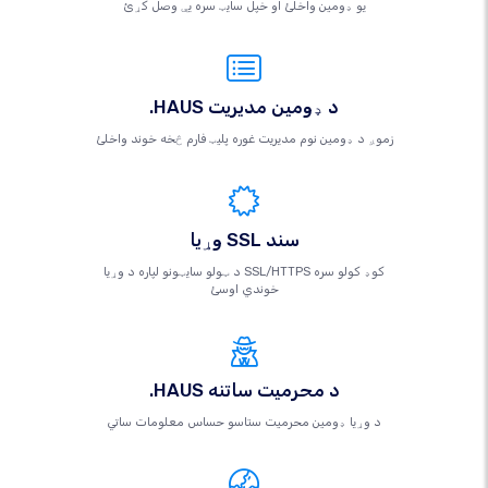
یو ډومین واخلئ او خپل سایټ سره یې وصل کړئ
.HAUS د ډومین مدیریت
زموږ د ډومین نوم مدیریت غوره پلیټ فارم څخه خوند واخلئ
وړیا SSL سند
د ټولو سایټونو لپاره د وړیا SSL/HTTPS کوډ کولو سره
خوندي اوسئ
.HAUS د محرمیت ساتنه
د وړیا ډومین محرمیت ستاسو حساس معلومات ساتي