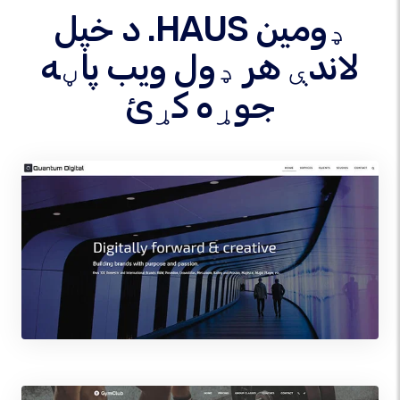
د خپل .HAUS ډومین
لاندې هر ډول ویب پاڼه
جوړه کړئ