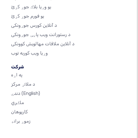
یو وړیا بلاګ جوړ کړئ
یو فورم جوړ کړئ
د آنلاین کورس جوړونکی
د رستورانت ویب پاڼې جوړونکی
د آنلاین ملاقات مهالویش کوونکی
وړیا ویب کوربه توب
شرکت
په اړه
د ملاتړ مرکز
(English)
دندې
ملګري
کارپوهان
زموږ برانډ