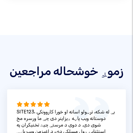
زموږ خوشحاله مراجعین
SITE123، بې له شکه، ترټولو اسانه او خورا کاروونکي
دوستانه ویب پاڼه ډیزاینر دی چې ما ورسره مخ
شوی دی. د دوی د مرستې چیٹ تخنیکران په
استثنایی ډول مسلکي دي، د اغیزمن ویب پاڼې