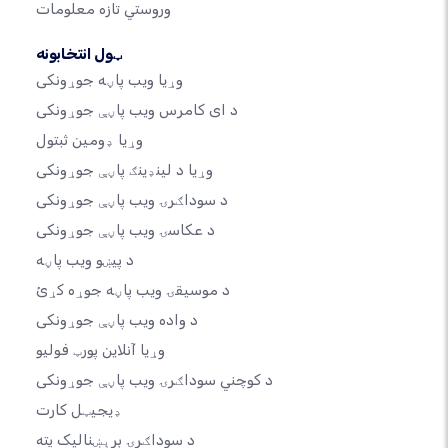
وروستي تازه معلومات
ټول انتخابونه
وړیا ویب پاڼه جوړونکی
د ای کامرس ویب پاڼې جوړونکی
وړیا ډومین ثبتول
وړیا د لینډینګ پاڼې جوړونکی
د سوداګرۍ ویب پاڼې جوړونکی
د عکاسۍ ویب پاڼې جوړونکی
د پیښو ویب پاڼه
د موسیقۍ ویب پاڼه جوړه کړئ
د واده ویب پاڼې جوړونکی
وړیا آنلاین پورټ فولیو
د کوچني سوداګرۍ ویب پاڼې جوړونکی
ډیجیټل کارت
د سوداګرۍ برېښنالیک پته