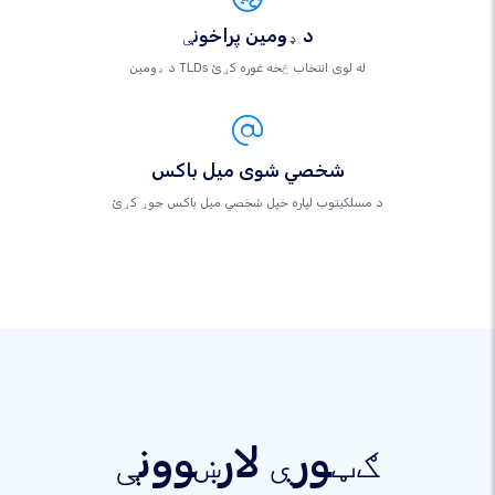
د ډومین پراخونې
د ډومین TLDs له لوی انتخاب څخه غوره کړئ
شخصي شوی میل باکس
د مسلکيتوب لپاره خپل شخصي میل باکس جوړ کړئ
ګټورې لارښوونې