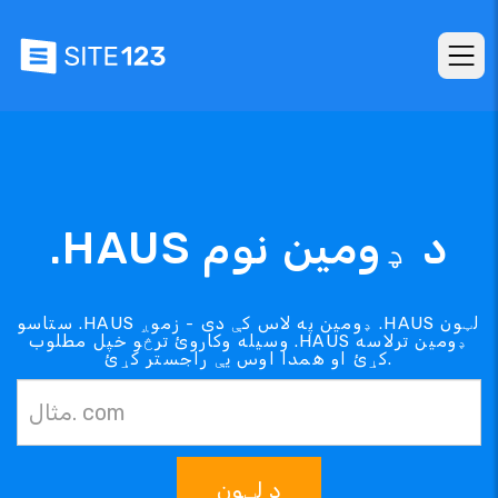
.HAUS د ډومین نوم
ستاسو .HAUS ډومین په لاس کې دی - زموږ .HAUS لټون
وسیله وکاروئ ترڅو خپل مطلوب .HAUS ډومین ترلاسه
کړئ او همدا اوس یې راجستر کړئ.
د لټون