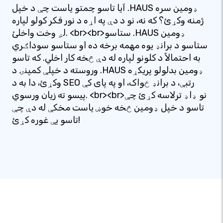
آیا تاسو چمتو یاست چې د خپل .HAUS ډومین سره
ژمنه وکړئ؟ که نه، نو د دې په اړه د نور فکر کولو لپاره
لږ وخت واخلئ. <br><br>ستاسو .HAUS ډومین
ستاسو د برانډ یوه مهمه برخه ده او ستاسو سوداګري
به احتمالاً د کلونو لپاره له دې څخه کار اخلي. که تاسو
وروسته د خپلې کمپنۍ د .HAUS ډومین بدلولو پریکړه
وکړئ، دا به د SEO رتبې، د برانډ ځواک، او په پای کې
پیسو ته زیان ورسوي. <br><br>نو ډاډ ترلاسه کړئ چې
تاسو د خپل ډومین څخه خوښ یاست مخکې له دې چې
تاسو یې غوره کړئ!