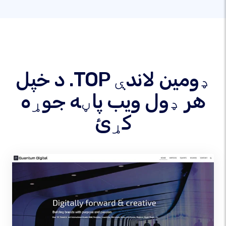
د خپل .TOP ډومین لاندې
هر ډول ویب پاڼه جوړه
کړئ