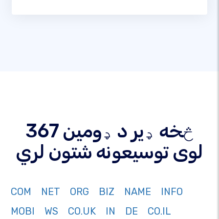
367 څخه ډیر د ډومین
لوی توسیعونه شتون لري
COM
NET
ORG
BIZ
NAME
INFO
MOBI
WS
CO.UK
IN
DE
CO.IL