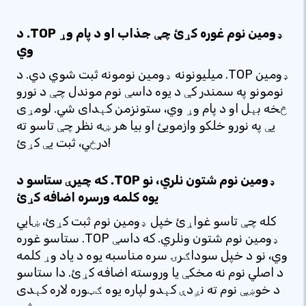
د .TOP ډومین نوم غوره کړئ چې جذاب او د پام وړ
وي
میلیونونه ډومین نومونه ثبت شوي دي. د .TOP ډومین
نومونو په سمندر کې د یوه داسې نوم موندل چې د نورو
څخه بېل او د پام وړ وي، ستونزمن کېدای شي. لومړی
یې په نورو خلکو وازمویئ او بیا هر ښه نظر چې تاسو ته
درځي، ثبت یې کړئ!
که چیرې ستاسو د .TOP ډومین نوم شتون نلري، نو
یوه کلمه ورسره اضافه کړئ
کله چې تاسو غواړئ خپل ډومین نوم ثبت کړئ، ښایي
ستاسو غوره .TOP ډومین نوم شتون ونلري. که داسې
وي، نو د خپل سوداګرۍ سره مناسبه یوه د یاد وړ کلمه
د اصلي نوم نه مخکې یا وروسته اضافه کړئ. دا ستاسو
د خوښې نوم ته نږدې کېدو لپاره یوه ګټوره لاره کېدی