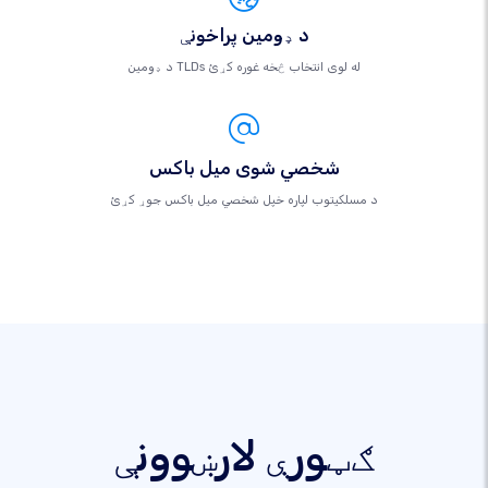
د ډومین پراخونې
د ډومین TLDs له لوی انتخاب څخه غوره کړئ
شخصي شوی میل باکس
د مسلکيتوب لپاره خپل شخصي میل باکس جوړ کړئ
ګټورې لارښوونې