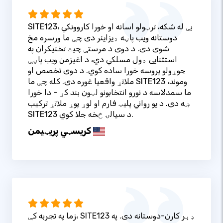
SITE123، بې له شکه، ترټولو اسانه او خورا کاروونکي
دوستانه ویب پاڼه ډیزاینر دی چې ما ورسره مخ
شوی دی. د دوی د مرستې چیٹ تخنیکران په
استثنایی ډول مسلکي دي، د اغیزمن ویب پاڼې
جوړولو پروسه خورا ساده کوي. د دوی تخصص او
ملاتړ واقعیا غوره دی. کله چې ما SITE123 وموند،
ما سمدلاسه د نورو انتخابونو لټون بند کړ - دا خورا
ښه دی. د یو رواني پلیټ فارم او لوړ پوړ ملاتړ ترکیب
SITE123 د سیالۍ څخه جلا کوي.
کریسټي پریټيمن
زما په تجربه کې، SITE123 ډېر کارن-دوستانه دی. په