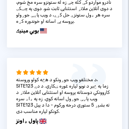
نادرو مواردو کې کله چې زه له ستونزو سره مخ شوم،
د دوی آنلاین ملاتړ استثنایی ثابت شو. دوی په چټکۍ
سره هر ډول ستونزې حل کړې، د ویب پاڼې جوړولو
پروسه یې اسانه او خوندوره کړه.
بوبي مینیګ
د مختلفو ویب جوړونکو د هڅه کولو وروسته،
SITE123 زما په څیر د نویو لپاره غوره ښکاري. د دې
کاروونکي دوستانه پروسه او استثنایی آنلاین ملاتړ د
ویب پاڼې جوړول اسانه کوي. زه په ډاډ سره
SITE123 ته بشپړ 5 ستوري درجه ورکوم - دا د پیل
کونکو لپاره مناسب دی.
پاول ډاونز