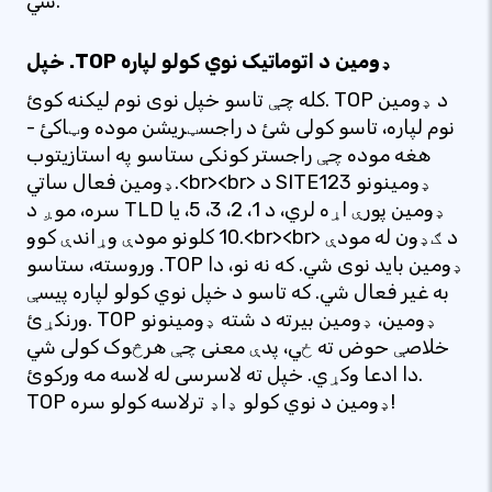
شي.
خپل .TOP ډومین د اتوماتیک نوي کولو لپاره
کله چې تاسو خپل نوی نوم لیکنه کوئ. TOP د ډومین
نوم لپاره، تاسو کولی شئ د راجسټریشن موده وټاکئ -
هغه موده چې راجستر کونکی ستاسو په استازیتوب
ډومین فعال ساتي.<br><br> د SITE123 ډومینونو
سره، موږ د TLD ډومین پورې اړه لري، د 1، 2، 3، 5، یا
10 کلونو مودې وړاندې کوو.<br><br> د ګډون له مودې
وروسته، ستاسو .TOP ډومین باید نوی شي. که نه نو، دا
به غیر فعال شي. که تاسو د خپل نوي کولو لپاره پیسې
ورنکړئ. TOP ډومین، ډومین بیرته د شته ډومینونو
خلاصې حوض ته ځي، پدې معنی چې هرڅوک کولی شي
دا ادعا وکړي. خپل ته لاسرسی له لاسه مه ورکوئ.
TOP ډومین د نوي کولو ډاډ ترلاسه کولو سره!