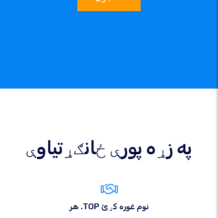
په زړه پورې ځانګړتیاوې
هر .TOP نوم غوره کړئ