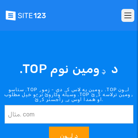
.TOP د ډومین نوم
ستاسو .TOP ډومین په لاس کې دی - زموږ .TOP لټون
وسیله وکاروئ ترڅو خپل مطلوب .TOP ډومین ترلاسه کړئ
او همدا اوس یې راجستر کړئ.
د لټون