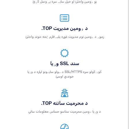
یو ډومین واخلئ او خپل سایټ سره یې وصل کړئ
.TOP د ډومین مدیریت
زموږ د ډومین نوم مدیریت غوره پلیټ فارم څخه خوند واخلئ
وړیا SSL سند
د ټولو سایټونو لپاره د وړیا SSL/HTTPS کوډ کولو سره
خوندي اوسئ
.TOP د محرمیت ساتنه
د وړیا ډومین محرمیت ستاسو حساس معلومات ساتي