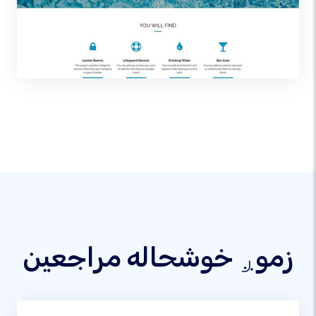
زموږ خوشحاله مراجعین