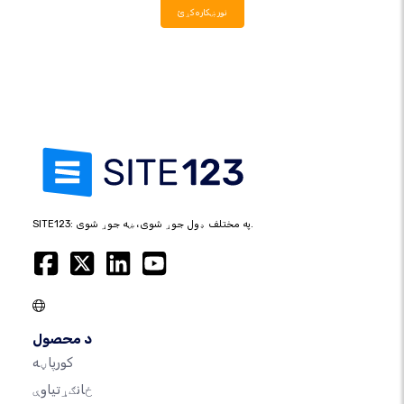
نور ښکاره کړئ
SITE123: په مختلف ډول جوړ شوی، ښه جوړ شوی.
د محصول
کورپاڼه
ځانګړتیاوې