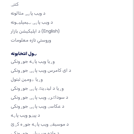
کتنې
د ویب پاڼې مثالونه
د ویب پاڼې ټیمپلیټونه
(English)
د اپلیکیشن بازار
وروستي تازه معلومات
ټول انتخابونه
وړیا ویب پاڼه جوړونکی
د ای کامرس ویب پاڼې جوړونکی
وړیا ډومین ثبتول
وړیا د لینډینګ پاڼې جوړونکی
د سوداګرۍ ویب پاڼې جوړونکی
د عکاسۍ ویب پاڼې جوړونکی
د پیښو ویب پاڼه
د موسیقۍ ویب پاڼه جوړه کړئ
د واده ویب پاڼې جوړونکی