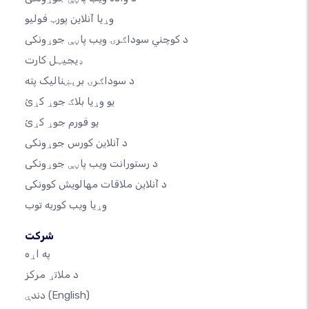
وړیا آنلاین پورټ فولیو
د کوچني سوداګرۍ ویب پاڼې جوړونکی
ډیجیټل کارت
د سوداګرۍ برېښنالیک پته
یو وړیا بلاګ جوړ کړئ
یو فورم جوړ کړئ
د آنلاین کورس جوړونکی
د رستورانت ویب پاڼې جوړونکی
د آنلاین ملاقات مهالویش کوونکی
وړیا ویب کوربه توب
شرکت
په اړه
د ملاتړ مرکز
(English)
دندې