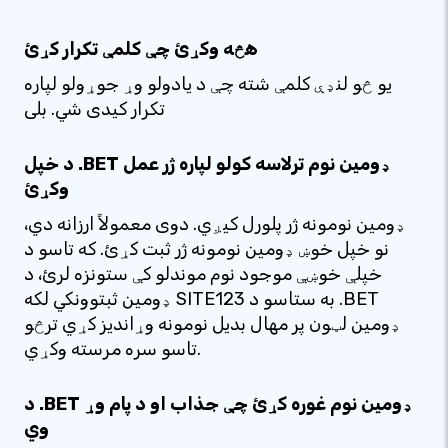
هڅه وکړئ چې کلمې تکرار کړئ
یو څو لنډې کلمې شته چې د یادولو وړ جوړولو لپاره
تکرار کیدی شي. بلی
د خپل .BET ډومین نوم ترلاسه کولو لپاره ژر عمل
وکړئ
ډومین نومونه ژر پلورل کیږي. دوی معمولاً ارزانه دي،
نو خپل خوښ ډومین نومونه ژر ثبت کړئ. که تاسو د
خپلې خوښې موجود نوم موندلو کې ستونزه لرئ، د
ډومین ثبتوونکي لکه SITE123 به ستاسو د .BET
ډومین لټون پر مهال بدیل نومونه وړاندیز کړي ترڅو
تاسو سره مرسته وکړي.
د .BET ډومین نوم غوره کړئ چې جذاب او د پام وړ
وي