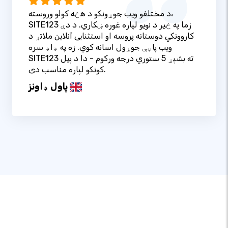
د مختلفو ویب جوړونکو د هڅه کولو وروسته،
SITE123 زما په څیر د نویو لپاره غوره ښکاري. د دې
کاروونکي دوستانه پروسه او استثنایی آنلاین ملاتړ د
ویب پاڼې جوړول اسانه کوي. زه په ډاډ سره
SITE123 ته بشپړ 5 ستوري درجه ورکوم - دا د پیل
کونکو لپاره مناسب دی.
پاول ډاونز