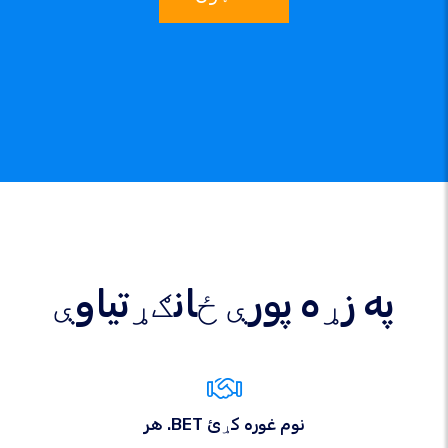
په زړه پورې ځانګړتیاوې
هر .BET نوم غوره کړئ