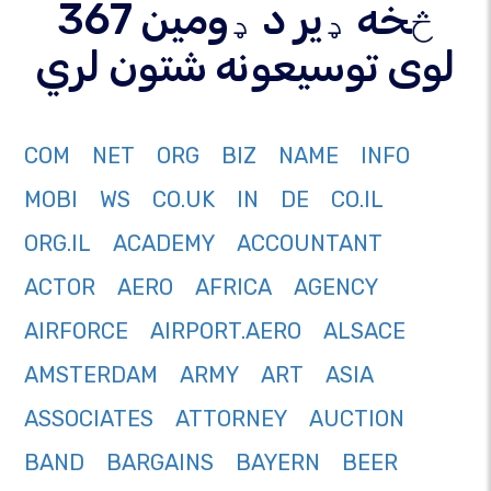
367 څخه ډیر د ډومین
لوی توسیعونه شتون لري
COM
NET
ORG
BIZ
NAME
INFO
MOBI
WS
CO.UK
IN
DE
CO.IL
ORG.IL
ACADEMY
ACCOUNTANT
ACTOR
AERO
AFRICA
AGENCY
AIRFORCE
AIRPORT.AERO
ALSACE
AMSTERDAM
ARMY
ART
ASIA
ASSOCIATES
ATTORNEY
AUCTION
BAND
BARGAINS
BAYERN
BEER