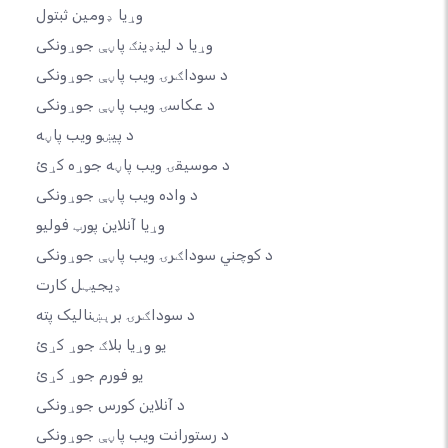
وړیا ډومین ثبتول
وړیا د لینډینګ پاڼې جوړونکی
د سوداګرۍ ویب پاڼې جوړونکی
د عکاسۍ ویب پاڼې جوړونکی
د پیښو ویب پاڼه
د موسیقۍ ویب پاڼه جوړه کړئ
د واده ویب پاڼې جوړونکی
وړیا آنلاین پورټ فولیو
د کوچني سوداګرۍ ویب پاڼې جوړونکی
ډیجیټل کارت
د سوداګرۍ برېښنالیک پته
یو وړیا بلاګ جوړ کړئ
یو فورم جوړ کړئ
د آنلاین کورس جوړونکی
د رستورانت ویب پاڼې جوړونکی