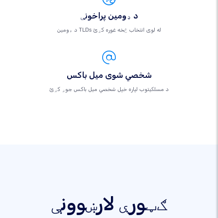
د ډومین پراخونې
د ډومین TLDs له لوی انتخاب څخه غوره کړئ
شخصي شوی میل باکس
د مسلکيتوب لپاره خپل شخصي میل باکس جوړ کړئ
ګټورې لارښوونې