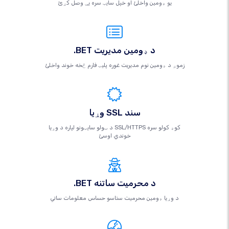
یو ډومین واخلئ او خپل سایټ سره یې وصل کړئ
.BET د ډومین مدیریت
زموږ د ډومین نوم مدیریت غوره پلیټ فارم څخه خوند واخلئ
وړیا SSL سند
د ټولو سایټونو لپاره د وړیا SSL/HTTPS کوډ کولو سره
خوندي اوسئ
.BET د محرمیت ساتنه
د وړیا ډومین محرمیت ستاسو حساس معلومات ساتي