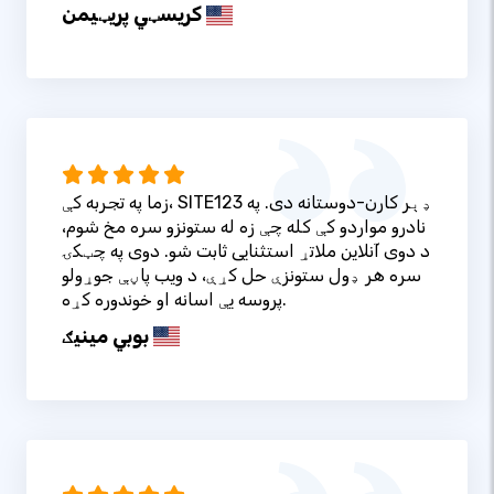
کریسټي پریټيمن
زما په تجربه کې، SITE123 ډېر کارن-دوستانه دی. په
نادرو مواردو کې کله چې زه له ستونزو سره مخ شوم،
د دوی آنلاین ملاتړ استثنایی ثابت شو. دوی په چټکۍ
سره هر ډول ستونزې حل کړې، د ویب پاڼې جوړولو
پروسه یې اسانه او خوندوره کړه.
بوبي مینیګ