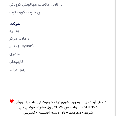
د آنلاین ملاقات مهالویش کوونکی
وړیا ویب کوربه توب
شرکت
په اړه
د ملاتړ مرکز
(English)
دندې
ملګري
کارپوهان
زموږ برانډ
د مینې او شوق سره جوړ شوی ترڅو هرڅوک نړۍ ته یو څه ووایی
د چاپ حق 2026 ټول حقونه خوندي دي - SITE123
-
-
-
شرایط
محرمیت
ناوړه ګټه اخیستنه
لاسرسی