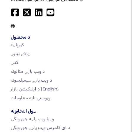
د محصول
کورپاڼه
ځانګړتیاوې
کتنې
د ویب پاڼې مثالونه
د ویب پاڼې ټیمپلیټونه
(English)
د اپلیکیشن بازار
وروستي تازه معلومات
ټول انتخابونه
وړیا ویب پاڼه جوړونکی
د ای کامرس ویب پاڼې جوړونکی