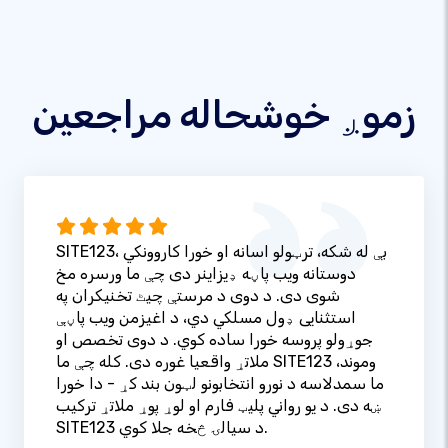
زموږ خوشحاله مراجعین
SITE123، بې له شکه، ترټولو اسانه او خورا کاروونکي
دوستانه ویب پاڼه ډیزاینر دی چې ما ورسره مخ
شوی دی. د دوی د مرستې چیٹ تخنیکران په
استثنایی ډول مسلکي دي، د اغیزمن ویب پاڼې
جوړولو پروسه خورا ساده کوي. د دوی تخصص او
ملاتړ واقعیا غوره دی. کله چې ما SITE123 وموند،
ما سمدلاسه د نورو انتخابونو لټون بند کړ - دا خورا
ښه دی. د یو رواني پلیټ فارم او لوړ پوړ ملاتړ ترکیب
SITE123 د سیالۍ څخه جلا کوي.