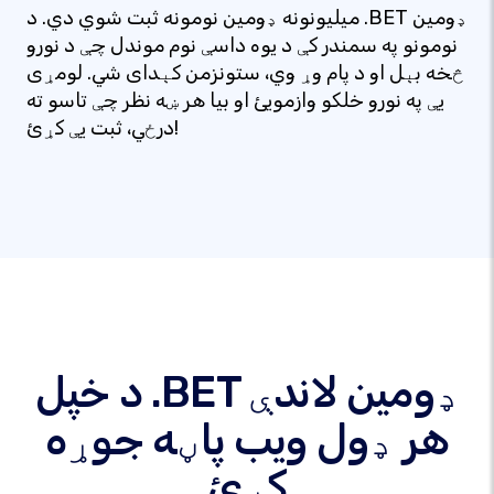
میلیونونه ډومین نومونه ثبت شوي دي. د .BET ډومین
نومونو په سمندر کې د یوه داسې نوم موندل چې د نورو
څخه بېل او د پام وړ وي، ستونزمن کېدای شي. لومړی
یې په نورو خلکو وازمویئ او بیا هر ښه نظر چې تاسو ته
درځي، ثبت یې کړئ!
د خپل .BET ډومین لاندې
هر ډول ویب پاڼه جوړه
کړئ