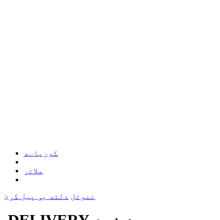
کورپاڼه
ملاتړ
ننوتل
دلته یې پیل کړئ