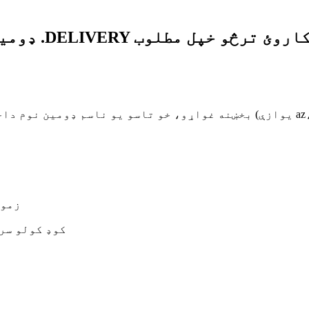
زموږ
د ټولو سایټونو لپاره د وړیا S