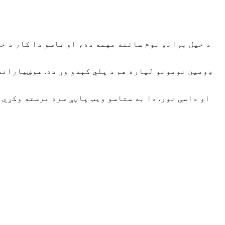
د خپل برانډ نوم ساتنه مهمه ده، او تاسو دا کار د خپ