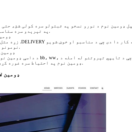
ل ډومین نوم د نورو نسخو په ثبتولو سره کولی شئ، حتی د
په تېرېدو سره ستاسو ویب پاڼې ته د ډېر ترافیک په راوستلو کې مرسته وکړي.
د یوازې یو
زړه متل دی چې خپل ټو
نومونو لیست جوړ کړئ، او بیا له شته اختیارونو څخه غوره کړئ.
په خپل .Y
د داسې ډومین نومونو کارولو څخه ډډه 
ترافیک د ضایع کېدو څخه مخنیوی وکړي. خپل .DELIVERY ډومین نوم په احتیاط سره غوره کړئ.
د خپل .VERY