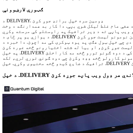
ګټورې لارښوونې
د DELIVERY. ډومین سره خپل برانډ جوړ کړئ
 هغې عام غلط لیکل شوي بڼې. دا کار به همدارنګه د وخت
 پر ځای د .DELIVERY ډومین نومونو لیست جوړ کړئ
ل هګۍ په یوه ټوکرۍ کې مه اچوئ. دا خبره د .DELIVERY ډومین نومونو لپاره هم د پلي کېدو وړ ده. هوښیارانه کار دا دی چې د مناسبو او خوښ شویو
DELIVER ډومین کې د دوه ګونو تورو څخه مه کار اخلئ
وکړئ چې دوه ګوني توري لري، لکه bb، ww، او داسې نور. دا به ستاسو ویب پاڼې سره مرسته وکړي چې د تایپي تېروتنو له امله د
DELI ډومین لاندې هر ډول ویب پاڼه جوړه کړئ