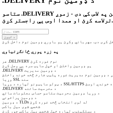
.DELIVERY د ډومین نوم
ستاسو .DELIVERY ډومین په لاس کې دی - زموږ .DELIVERY لټون وسیله وکاروئ ترڅو خپل مطلوب .DELIVERY ډومین
ترلاسه کړئ او همدا اوس یې راجستر کړئ.
د لټون
په زړه پورې ځانګړتیاوې
هر .DELIVERY نوم غوره کړئ
یو ډومین واخلئ او خپل سایټ سره یې وصل کړئ
.DELIVERY د ډومین مدیریت
 د ډومین نوم مدیریت غوره پلیټ فارم څخه خوند واخلئ
وړیا SSL سند
SSL/HTTP کوډ کولو سره خوندي اوسئ
.DELIVERY د محرمیت ساتنه
د وړیا ډومین محرمیت ستاسو حساس معلومات ساتي
د ډومین پراخونې
د ډومین TLDs له لوی انتخاب څخه غوره کړئ
شخصي شوی میل باکس
د مسلکيتوب لپاره خپل شخصي میل باکس جوړ کړئ