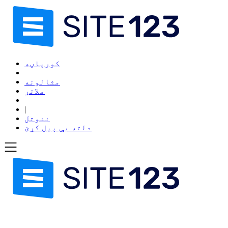
کورپاڼه
مثالونه
ملاتړ
|
ننوتل
دلته یې پیل کړئ