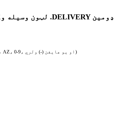
بخښنه غواړو، خو تاسو یو ناسم ډومین نوم داخل کړی دی. مهرباني وکړئ یو باوري ډومین نوم داخل کړئ (یوازې az، AZ، ​​0-9، او یو هایفن (-) ولري)