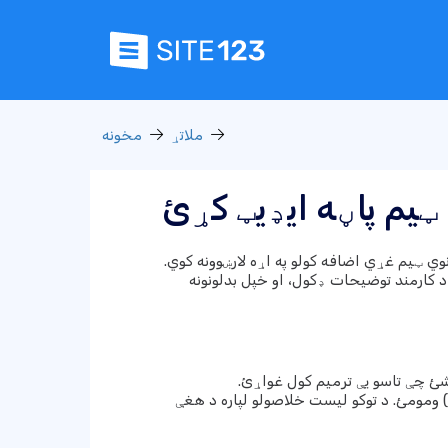
ملاتړ
مخونه
ټیم پاڼه ایډیټ کړئ
 ټیم پاڼې ته د نوي ټیم غړي اضافه کولو په اړه لارښوونه کوي.
د کارمند توضیحات ډکول، او خپل بدلونونه
 ومومئ. د توکو لیست خلاصولو لپاره د هغې