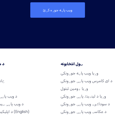
ویب پاڼه جوړه کړئ
ټول انتخابونه
د 
وړیا ویب پاڼه جوړونکی
د ای کامرس ویب پاڼې جوړونکی
ځان
وړیا ډومین ثبتول
وړیا د لینډینګ پاڼې جوړونکی
د ویب پاڼې 
د سوداګرۍ ویب پاڼې جوړونکی
د ویب پاڼې ټیم
د عکاسۍ ویب پاڼې جوړونکی
(English)
د اپلیکیشن بازار