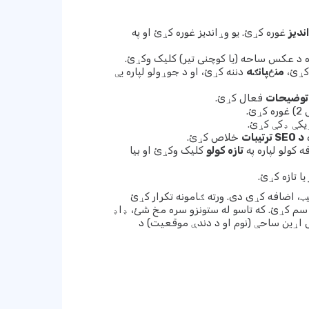
غوره کړئ. یو وړاندیز غوره کړئ او په
ره د عکس ساحه (یا کوچنی تیر) کلیک وکړئ.
کړئ،
منځپانګه
دننه کړئ، او د جوړولو لپاره یې
توضیحات
فعال کړئ.
ئ.
ړیکې ډکې کړئ.
د SEO ترتیبات
خلاص کړئ.
 کولو لپاره په
تازه کولو
کلیک وکړئ او بیا
ا تازه کړئ.
یټ، اضافه کړی دی. ورته ګامونه تکرار کړئ
 سم کړئ. که تاسو له ستونزو سره مخ شئ، ډاډ
 اړین ساحې (نوم او د دندې موقعیت) د