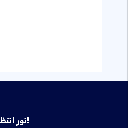
نور انتظار مه کوئ، نن ورځ خپله ویب پاڼه جوړه کړئ!