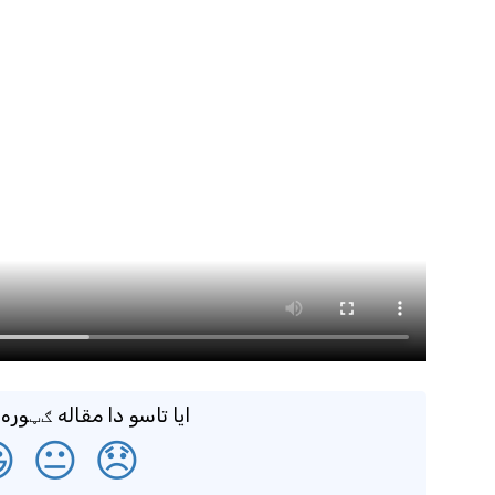
دا مقاله ګټوره وموندله؟

😐
😞