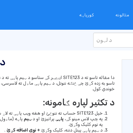
مثالونه
کورپاڼه
د 
دا مقاله تاسو ته د SITE123 ایډیټر کې ستاسو د
تاسو به زده کړئ چې څنګه ننوتل، د ټیم پاڼې ماډل ته لاسرسی، 
خوندي کول.
د تکثیر لپاره ګامونه:
خپل SITE123 حساب ته ننوځئ او هغه ویب پاڼې ته لاړ شئ چې تاسو یې ترمیم کول غواړئ.
په چپ لاس مینو کې،
پاڼې
پرانیزئ او د
ټیم
پاڼه (ماډول)
په نوم کلیک وکړئ.
د ټیم پاڼې پینل دننه، کلیک وکړئ
+ نوی اضافه کړئ
.