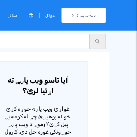
|
ننوتل
ملاتړ
دلته یې پیل کړئ
آیا تاسو ویب پاڼې ته
اړتیا لرئ؟
غواړئ ویب پاڼه جوړه کړئ
خو نه پوهیږئ چې له کومه یې
پیل کړئ؟ زموږ د ویب پاڼې
جوړونکی غوره حل دی. کارول