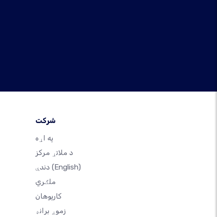
شرکت
په اړه
د ملاتړ مرکز
(English)
دندې
ملګري
کارپوهان
زموږ برانډ