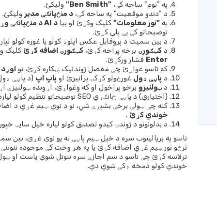
په "نوم" ساحه کې،
"Ben Smith"
ولیکئ.
د "دندو موقعیت" په ساحه کې،
د منځپانګې مدیر
ولیکئ.
په
"نور معلومات"
کلیک وکړئ او بیا
د AI د منځپانګې وړاندیز
توضیحاتو کې یې پلي کړئ.
د بین سمیت د پروفایل عکس اپلوډ کولو یا غوره کولو لپا
د
کټګورۍ
برخه پراخه کړئ،
کټګورۍ اضافه کړئ
کلیک و
Enter
فشار ورکړئ.
که تاسو غواړئ چې مفصل ژوندلیک ښکاره کړئ، نو
اوږد 
د
پاڼې ډول
غورځولو کړکۍ پرانیزئ او
پاپ اپ
(د پاڼې ډول 2) غوره کړ
د
ټولنیزو
برخو پراخول او که وغواړئ، اړونده ټولنیزې ا
(اختیاري) د پاڼې ځانګړي SEO توضیحاتو تنظیم کولو لپاره
کله چې ټولې برخې بشپړې شي، نو د نوي ټیم غړي د اضافه
خوندي کړئ
.
د بدلونونو د ژوندۍ کیدو تصدیق کولو لپاره خپل سایټ خپور ی
تاسو په بریالیتوب سره د خپل ټیم ​​پاڼې ته یو نوی غړی، بین سم
ترڅو نور ټیم غړي اضافه کړئ یا په هر وخت کې موجوده ننوتنې
ترلاسه کړئ چې تاسو د سم اجازې سره ننوتل شوي یاست او ټول
خوندي کولو دمخه ډکې شوي دي.