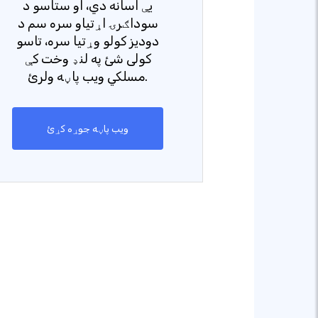
یې اسانه دي، او ستاسو د
سوداګرۍ اړتیاو سره سم د
دودیز کولو وړتیا سره، تاسو
کولی شئ په لنډ وخت کې
مسلکي ویب پاڼه ولرئ.
ویب پاڼه جوړه کړئ