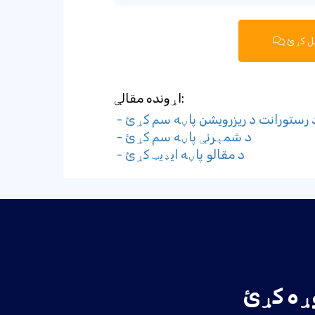
یل کړئ
اړونده مقالې:
 د رستورانت د ریزرویشن پاڼه سم کړئ
- د شمېرنې پاڼه سم کړئ
- د مقالو پاڼه ایډیټ کړئ