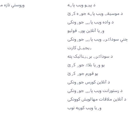
د پیښو ویب پاڼه
وروستي تازه م
د موسیقۍ ویب پاڼه جوړه کړئ
د واده ویب پاڼې جوړونکی
وړیا آنلاین پورټ فولیو
چني سوداګرۍ ویب پاڼې جوړونکی
ډیجیټل کارت
د سوداګرۍ برېښنالیک پته
یو وړیا بلاګ جوړ کړئ
یو فورم جوړ کړئ
د آنلاین کورس جوړونکی
د رستورانت ویب پاڼې جوړونکی
د آنلاین ملاقات مهالویش کوونکی
وړیا ویب کوربه توب