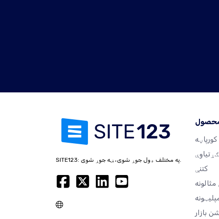
محصول
کورپاڼه
ګړتیاوې
SITE123: په مختلف ډول جوړ شوی، ښه جوړ شوی.
کتنې
مثالونه
پلیټونه