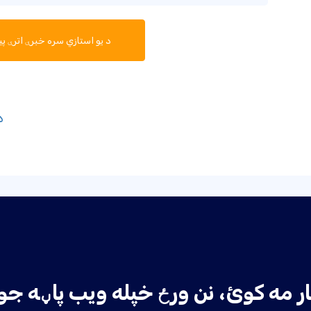
د یو استازي سره خبرې اترې پ
-