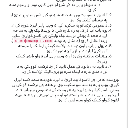
د ننوتلو پاڼې ته لاړ شئ او خپل کارن نوم او پټنوم دننه
کړئ.
کله چې تاسو ډشبورډ ته دننه شئ، نو کیڼ لاس مینو پرانیزئ او
په ترتیباتو
کلیک وکړئ.
د عمومي ترتیباتو په سکرین کې،
د ویب پاڼې لیږد
غوره کړئ.
یوه پاپ اپ کړکۍ به راښکاره شي.
د برېښنالیک پتې
په ساحه
کې، د هغه کارونکي برېښنالیک ولیکئ چې تاسو غواړئ سایټ
ورته انتقال کړئ (د مثال په توګه،
).
user@example.com
د
رول
ډراپ ډاون څخه د ترلاسه کونکي (مالک یا مرسته
کوونکی) لپاره د اجازې کچه غوره کړئ.
جزئیات بیاکتنه وکړئ او
د ویب پاڼې لیږدولو باندې
کلیک
وکړئ.
د تایید په ډیالوګ کې عمل تایید کړئ. ترلاسه کوونکی به د
لیږد منلو لپاره د لینک سره یو بریښنالیک ترلاسه کړي.
وروسته له دې چې تاسو تایید کړئ، د لیږد غوښتنه سمدلاسه لیږل
کیږي. ویب پاڼه به ستاسو ملکیت وي تر هغه چې ترلاسه کونکی یې
ومني. تاسو کولی شئ لیږد په هر وخت کې د عمومي ترتیباتو ➜ د
لیږد ویب پاڼې ته د بیرته راستنیدو او د پاتې غوښتنې تر څنګ
د لیږد
لغوه کولو
کلیک کولو سره لغوه کړئ.