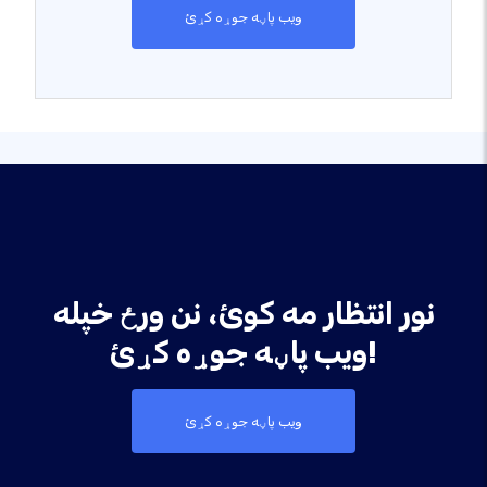
ویب پاڼه جوړه کړئ
نور انتظار مه کوئ، نن ورځ خپله
ویب پاڼه جوړه کړئ!
ویب پاڼه جوړه کړئ