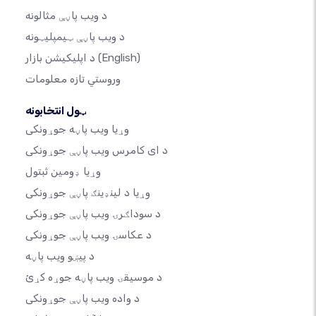
د ویب پاڼې مثالونه
د ویب پاڼې ټیمپلیټونه
(English)
د اپلیکیشن بازار
وروستي تازه معلومات
ټول انتخابونه
وړیا ویب پاڼه جوړونکی
د ای کامرس ویب پاڼې جوړونکی
وړیا ډومین ثبتول
وړیا د لینډینګ پاڼې جوړونکی
د سوداګرۍ ویب پاڼې جوړونکی
د عکاسۍ ویب پاڼې جوړونکی
د پیښو ویب پاڼه
د موسیقۍ ویب پاڼه جوړه کړئ
د واده ویب پاڼې جوړونکی