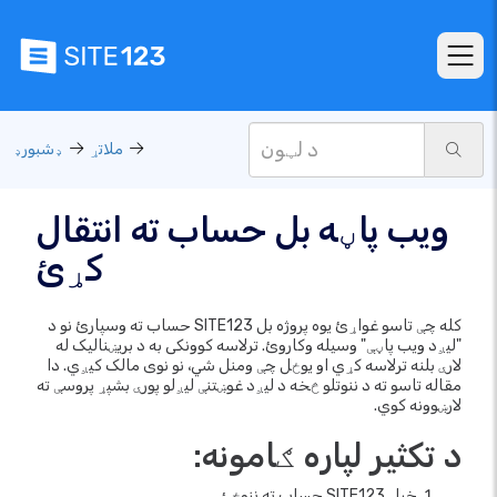
ملاتړ
ډشبورډ
ویب پاڼه بل حساب ته انتقال
کړئ
کله چې تاسو غواړئ یوه پروژه بل SITE123 حساب ته وسپارئ نو د
"لیږد ویب پاڼې" وسیله وکاروئ. ترلاسه کوونکی به د بریښنالیک له
لارې بلنه ترلاسه کړي او یوځل چې ومنل شي، نو نوی مالک کیږي. دا
مقاله تاسو ته د ننوتلو څخه د لیږد غوښتنې لیږلو پورې بشپړ پروسې ته
لارښوونه کوي.
د تکثیر لپاره ګامونه:
خپل SITE123 حساب ته ننوځئ.