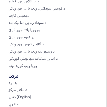
وړیا آنلاین پورټ فولیو
د کوچني سوداګرۍ ویب پاڼې جوړونکی
ډیجیټل کارت
د سوداګرۍ برېښنالیک پته
یو وړیا بلاګ جوړ کړئ
یو فورم جوړ کړئ
د آنلاین کورس جوړونکی
د رستورانت ویب پاڼې جوړونکی
د آنلاین ملاقات مهالویش کوونکی
وړیا ویب کوربه توب
شرکت
په اړه
د ملاتړ مرکز
(English)
دندې
ملګري