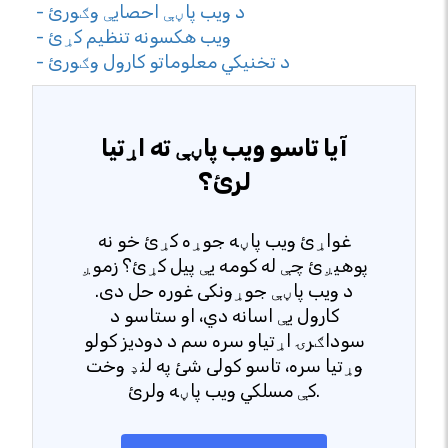
- د ویب پاڼې احصایې وګورئ
- ویب هکسونه تنظیم کړئ
- د تخنیکي معلوماتو کارول وګورئ
آیا تاسو ویب پاڼې ته اړتیا
لرئ؟
غواړئ ویب پاڼه جوړه کړئ خو نه
پوهیږئ چې له کومه یې پیل کړئ؟ زموږ
د ویب پاڼې جوړونکی غوره حل دی.
کارول یې اسانه دي، او ستاسو د
سوداګرۍ اړتیاو سره سم د دودیز کولو
وړتیا سره، تاسو کولی شئ په لنډ وخت
کې مسلکي ویب پاڼه ولرئ.