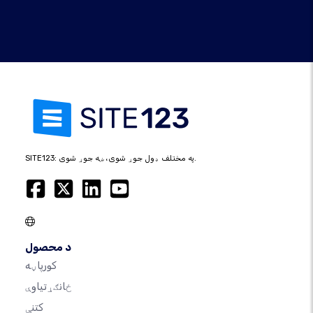
SITE123: په مختلف ډول جوړ شوی، ښه جوړ شوی.
د محصول
کورپاڼه
ځانګړتیاوې
کتنې