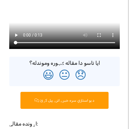
ایا تاسو دا مقاله ګټوره وموندله؟
😃
😐
😞
د یو استازي سره خبرې اترې پیل کړئ
اړونده مقالې: