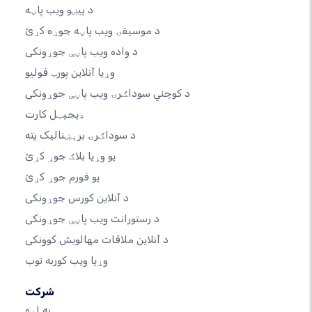
د پیښو ویب پاڼه
د موسیقۍ ویب پاڼه جوړه کړئ
د واده ویب پاڼې جوړونکی
وړیا آنلاین پورټ فولیو
د کوچني سوداګرۍ ویب پاڼې جوړونکی
ډیجیټل کارت
د سوداګرۍ برېښنالیک پته
یو وړیا بلاګ جوړ کړئ
یو فورم جوړ کړئ
د آنلاین کورس جوړونکی
د رستورانت ویب پاڼې جوړونکی
د آنلاین ملاقات مهالویش کوونکی
وړیا ویب کوربه توب
شرکت
په اړه