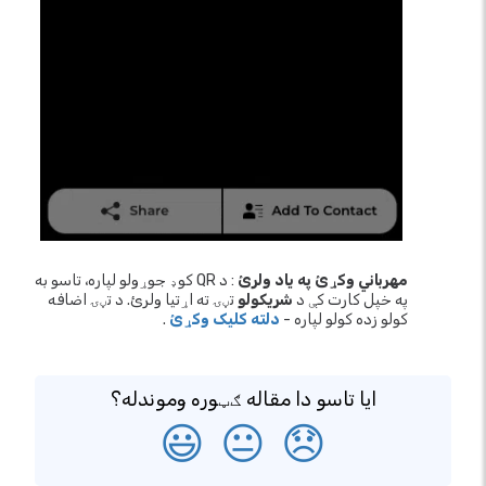
مهرباني وکړئ په یاد ولرئ
: د QR کوډ جوړولو لپاره، تاسو به
په خپل کارت کې د
شریکولو
تڼۍ ته اړتیا ولرئ. د تڼۍ اضافه
کولو زده کولو لپاره -
دلته کلیک وکړئ
.
ایا تاسو دا مقاله ګټوره وموندله؟
😃
😐
😞