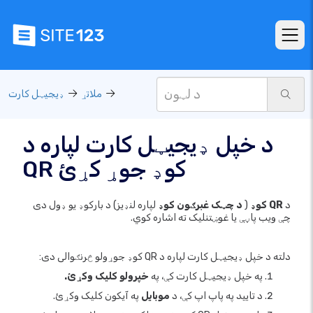
ملاتړ
ډیجیټل کارت
د خپل ډیجیټل کارت لپاره د
QR کوډ جوړ کړئ
د
QR کوډ
(
د چټک غبرګون کوډ
لپاره لنډیز) د بارکوډ یو ډول دی
چې ویب پاڼې یا غوښتنلیک ته اشاره کوي.
دلته د خپل ډیجیټل کارت لپاره د QR کوډ جوړولو څرنګوالی دی:
په خپل ډیجیټل کارت کې، په
خپرولو کلیک وکړئ.
د تایید په پاپ اپ کې، د
موبایل
په آیکون کلیک وکړئ.