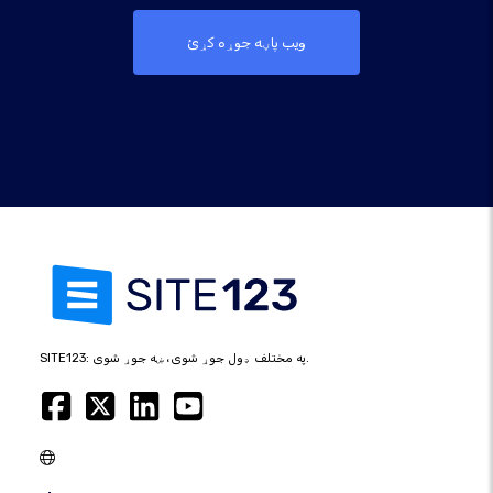
ویب پاڼه جوړه کړئ
SITE123: په مختلف ډول جوړ شوی، ښه جوړ شوی.