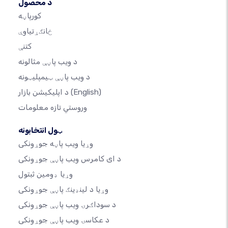
د محصول
کورپاڼه
ځانګړتیاوې
کتنې
د ویب پاڼې مثالونه
د ویب پاڼې ټیمپلیټونه
(English)
د اپلیکیشن بازار
وروستي تازه معلومات
ټول انتخابونه
وړیا ویب پاڼه جوړونکی
د ای کامرس ویب پاڼې جوړونکی
وړیا ډومین ثبتول
وړیا د لینډینګ پاڼې جوړونکی
د سوداګرۍ ویب پاڼې جوړونکی
د عکاسۍ ویب پاڼې جوړونکی