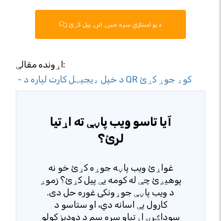
د یو استازي سره خبرې اترې پیل کړئ
اړونده مقالې:
- د خپل ډیجیټل کارت لپاره د QR کوډ جوړ کړئ
آیا تاسو ویب پاڼې ته اړتیا
لرئ؟
غواړئ ویب پاڼه جوړه کړئ خو نه
پوهیږئ چې له کومه یې پیل کړئ؟ زموږ
د ویب پاڼې جوړونکی غوره حل دی.
کارول یې اسانه دي، او ستاسو د
سوداګرۍ اړتیاو سره سم د دودیز کولو