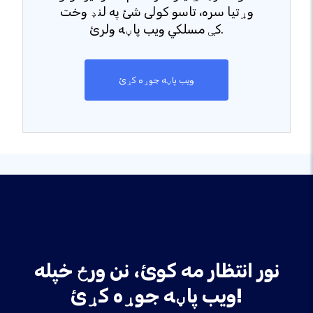
وړتیا سره، تاسو کولی شئ په لنډ وخت
کې مسلکي ویب پاڼه ولرئ.
ویب پاڼه جوړه کړئ
نور انتظار مه کوئ، نن ورځ خپله
ویب پاڼه جوړه کړئ!