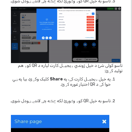
تاسو به خپل QR کوډ وګورئ لکه څنګه چې لاندې ښودل شوی.
تاسو کولی شئ د خپل ژوندي ډیجیټل کارت لپاره د QR کوډ هم
تولید کړئ:
په خپل ډیجیټل کارت کې، په
Share
کلیک وکړئ، بیا په ښي
خوا کې د QR اختیار غوره کړئ.
تاسو به خپل QR کوډ وګورئ لکه څنګه چې لاندې ښودل شوی.