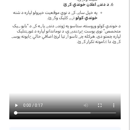
د دندې اعلان خوندي کړئ
په خپل سایټ کې د نوي موقعیت خپرولو لپاره د شنه
خوندي کولو
تڼۍ کلیک وکړئ.
د خوندي کولو وروسته، ستاسو په ژوندۍ دندې پاڼه کې د "بایو ټیک
متخصص" نوی پوست څرګندیږي، د نوماندانو لپاره د غوښتنلیک
لپاره چمتو دی. هرکله چې تاسو اړتیا لرئ اضافي خالي ځایونه پوسټ
کړئ، دا ګامونه تکرار کړئ.