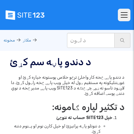
ملاتړ
مخونه
د دندو پاڼه سم کړئ
د دندو پاڼې څخه کار واخلئ ترڅو خلاص پوستونه خپاره کړئ او
غوښتنلیکونه په مستقیم ډول له خپلې ویب پاڼې څخه راټول کړئ. دا
لارښود تاسو ته ښیې چې څنګه د SITE123 ویب پاڼې مدیر څخه د نوي
دندې پوسټ اضافه کړئ.
د تکثیر لپاره ګامونه:
خپل SITE123 حساب ته ننوځئ
د ننوتلو پاڼه پرانیزئ او خپل کارن نوم او پټنوم دننه
کړئ.