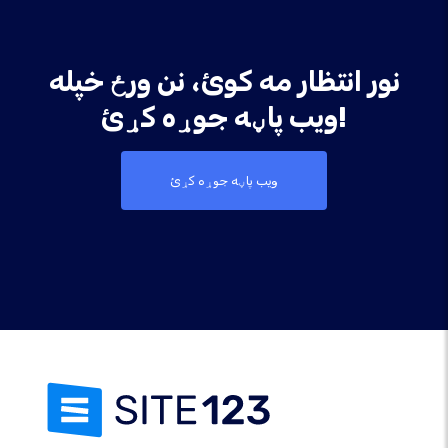
نور انتظار مه کوئ، نن ورځ خپله
ویب پاڼه جوړه کړئ!
ویب پاڼه جوړه کړئ