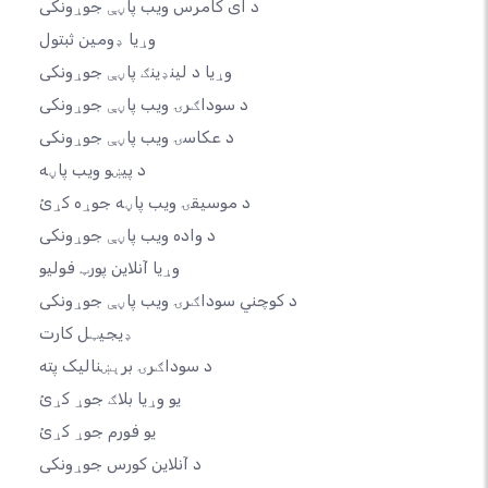
د ای کامرس ویب پاڼې جوړونکی
وړیا ډومین ثبتول
وړیا د لینډینګ پاڼې جوړونکی
د سوداګرۍ ویب پاڼې جوړونکی
د عکاسۍ ویب پاڼې جوړونکی
د پیښو ویب پاڼه
د موسیقۍ ویب پاڼه جوړه کړئ
د واده ویب پاڼې جوړونکی
وړیا آنلاین پورټ فولیو
د کوچني سوداګرۍ ویب پاڼې جوړونکی
ډیجیټل کارت
د سوداګرۍ برېښنالیک پته
یو وړیا بلاګ جوړ کړئ
یو فورم جوړ کړئ
د آنلاین کورس جوړونکی