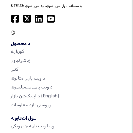
SITE123: په مختلف ډول جوړ شوی، ښه جوړ شوی.
د محصول
کورپاڼه
ځانګړتیاوې
کتنې
د ویب پاڼې مثالونه
د ویب پاڼې ټیمپلیټونه
(English)
د اپلیکیشن بازار
وروستي تازه معلومات
ټول انتخابونه
وړیا ویب پاڼه جوړونکی