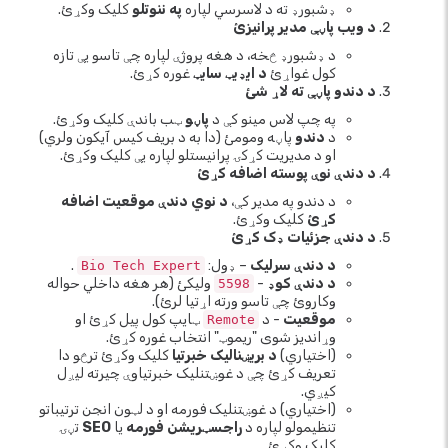
ډشبورډ ته د لاسرسي لپاره
په ننوتلو
کلیک وکړئ.
د ویب پاڼې مدیر پرانیزئ
د ډشبورډ څخه، د هغه پروژې لپاره چې تاسو یې تازه
کول غواړئ
د ایډیټ سایټ
غوره کړئ.
د دندو پاڼې ته لاړ شئ
په چپ لاس مینو کې د
پاڼو
ټب باندې کلیک وکړئ.
د
دندو
پاڼه ومومئ (دا به د بریف کیس آیکون ولري)
او د مدیریت کړکۍ پرانیستلو لپاره یې کلیک وکړئ.
د دندې نوې پوسته اضافه کړئ
د دندو په مدیر کې،
د نوي دندې موقعیت اضافه
کړئ
کلیک وکړئ.
د دندې جزئیات ډک کړئ
د دندې سرلیک
– ډول:
.
Bio Tech Expert
د دندې کوډ
-
ولیکئ (هر هغه داخلي حواله
5598
وکاروئ چې تاسو ورته اړتیا لرئ).
موقعیت
- د
ټایپ کول پیل کړئ او
Remote
وړاندیز شوی "ریموټ" انتخاب غوره کړئ.
(اختیاري)
د بریښنالیک خبرتیا
کلیک وکړئ ترڅو دا
تعریف کړئ چې د غوښتنلیک خبرتیاوې چیرته لیږل
کیږي.
(اختیاري) د غوښتنلیک فورمه او د لټون انجن ترتیباتو
تنظیمولو لپاره د
راجسټریشن فورمه
یا
SEO
تڼۍ
کلیک وکړئ.