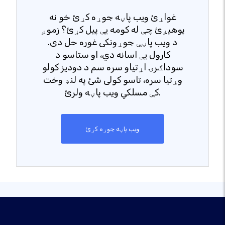
غواړئ ویب پاڼه جوړه کړئ خو نه
پوهیږئ چې له کومه یې پیل کړئ؟ زموږ
د ویب پاڼې جوړونکی غوره حل دی.
کارول یې اسانه دي، او ستاسو د
سوداګرۍ اړتیاو سره سم د دودیز کولو
وړتیا سره، تاسو کولی شئ په لنډ وخت
کې مسلکي ویب پاڼه ولرئ.
ویب پاڼه جوړه کړئ