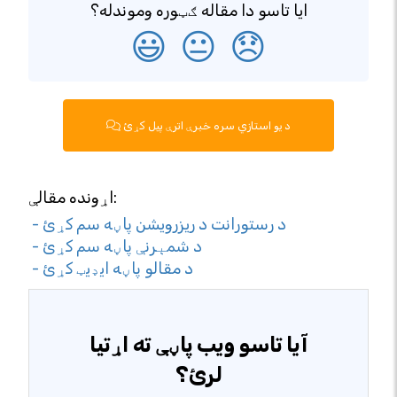
ایا تاسو دا مقاله ګټوره وموندله؟
😃
😐
😞
د یو استازي سره خبرې اترې پیل کړئ
اړونده مقالې:
- د رستورانت د ریزرویشن پاڼه سم کړئ
- د شمېرنې پاڼه سم کړئ
- د مقالو پاڼه ایډیټ کړئ
آیا تاسو ویب پاڼې ته اړتیا
لرئ؟