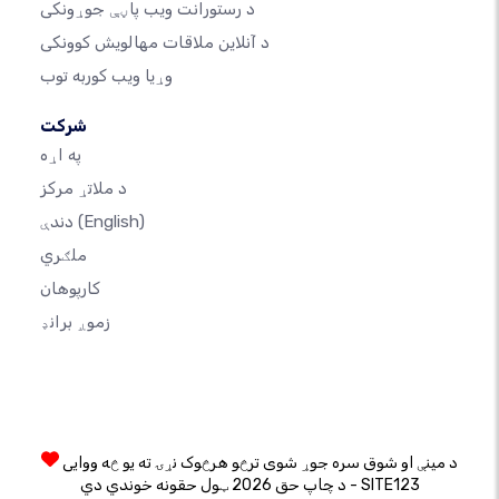
د رستورانت ویب پاڼې جوړونکی
د آنلاین ملاقات مهالویش کوونکی
وړیا ویب کوربه توب
شرکت
په اړه
د ملاتړ مرکز
(English)
دندې
ملګري
کارپوهان
زموږ برانډ
د مینې او شوق سره جوړ شوی ترڅو هرڅوک نړۍ ته یو څه ووایی
د چاپ حق 2026 ټول حقونه خوندي دي - SITE123