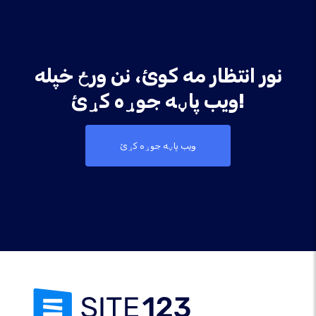
نور انتظار مه کوئ، نن ورځ خپله
ویب پاڼه جوړه کړئ!
ویب پاڼه جوړه کړئ