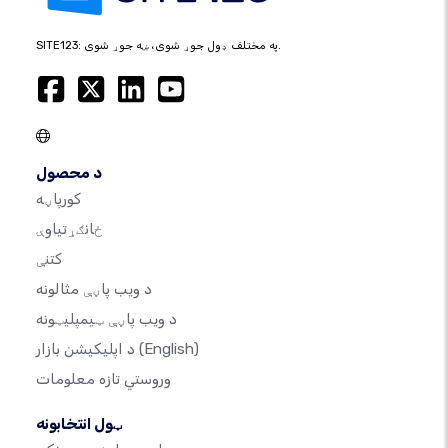
SITE123: په مختلف ډول جوړ شوی، ښه جوړ شوی.
د محصول
کورپاڼه
ځانګړتیاوې
کتنې
د ویب پاڼې مثالونه
د ویب پاڼې ټیمپلیټونه
(English)
د اپلیکیشن بازار
وروستي تازه معلومات
ټول انتخابونه