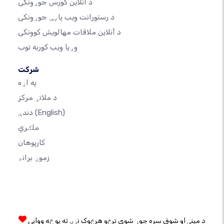
د آنلاین کورس جوړونکی
د رستورانت ویب پاڼې جوړونکی
د آنلاین ملاقات مهالویش کوونکی
وړیا ویب کوربه توب
شرکت
په اړه
د ملاتړ مرکز
(English)
دندې
ملګري
کارپوهان
زموږ برانډ
د مینې او شوق سره جوړ شوی ترڅو هرڅوک نړۍ ته یو څه ووایی