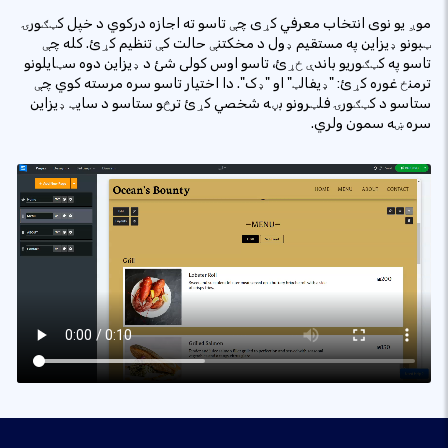
موږ یو نوی انتخاب معرفي کړی چې تاسو ته اجازه درکوي د خپل کټګورۍ
ټبونو ډیزاین په مستقیم ډول د مخکتنې حالت کې تنظیم کړئ. کله چې
تاسو په کټګوریو باندې ځړئ، تاسو اوس کولی شئ د ډیزاین دوه سټایلونو
ترمنځ غوره کړئ: "ډیفالټ" او "ډک". دا اختیار تاسو سره مرسته کوي چې
ستاسو د کټګورۍ فلټرونو بڼه شخصي کړئ ترڅو ستاسو د سایټ ډیزاین
سره ښه سمون ولري.