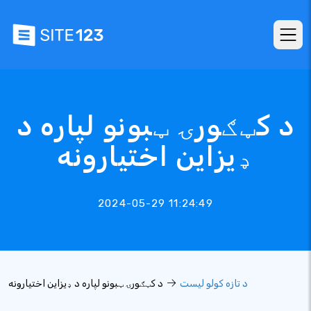
د کټګورۍ ټبونو لپاره د
ډیزاین اختیارونه
2024-05-29 11:24:49
د تازه کولو لیست
د کټګورۍ ټبونو لپاره د ډیزاین اختیارونه