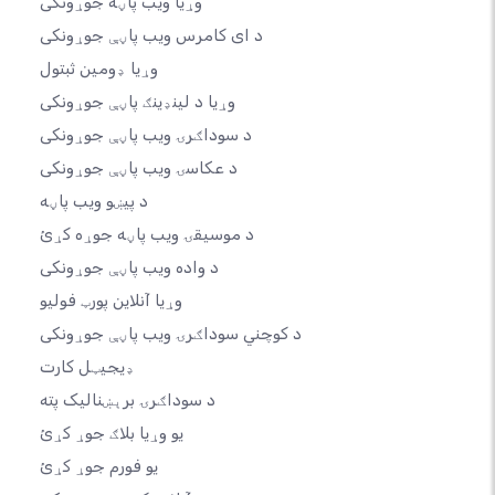
وړیا ویب پاڼه جوړونکی
د ای کامرس ویب پاڼې جوړونکی
وړیا ډومین ثبتول
وړیا د لینډینګ پاڼې جوړونکی
د سوداګرۍ ویب پاڼې جوړونکی
د عکاسۍ ویب پاڼې جوړونکی
د پیښو ویب پاڼه
د موسیقۍ ویب پاڼه جوړه کړئ
د واده ویب پاڼې جوړونکی
وړیا آنلاین پورټ فولیو
د کوچني سوداګرۍ ویب پاڼې جوړونکی
ډیجیټل کارت
د سوداګرۍ برېښنالیک پته
یو وړیا بلاګ جوړ کړئ
یو فورم جوړ کړئ