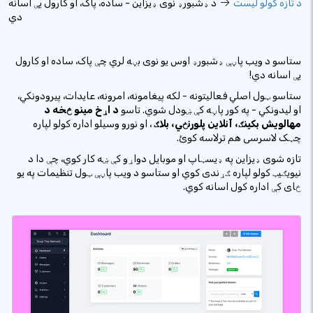
د تازه کولو لیست
د ډشبورډ نوی ډیزاین - ساده، پاک، او کارول یې اسانه
دي
ستاسو د ویب پاڼې ډشبورډ اوس یو نوی بڼه لري چې پاک، ساده او کارول
یې اسانه دي!
ستاسو ټول اصلي فعالیتونه - لکه پیغامونه، امرونه، عایدات، پیرودونکي،
او لیدونکي - په کور پاڼه کې ښودل شوي. تاسو
د اړخ مینو څخه
د
مهالویش بکینګ، آنلاین پلورنځي، بلاګ
، او نورو وسیلو اداره کولو لپاره
چټک لاسرسی هم ترلاسه کوئ.
تازه شوی ډیزاین په ډیسټاپ او موبایل دواړو کې ښه کار کوي، چې دا د
نیویګیټ کولو لپاره ګړندی کوي او ستاسو د ویب پاڼې ټول تنظیمات په یو
ځای کې اداره کول اسانه کوي.