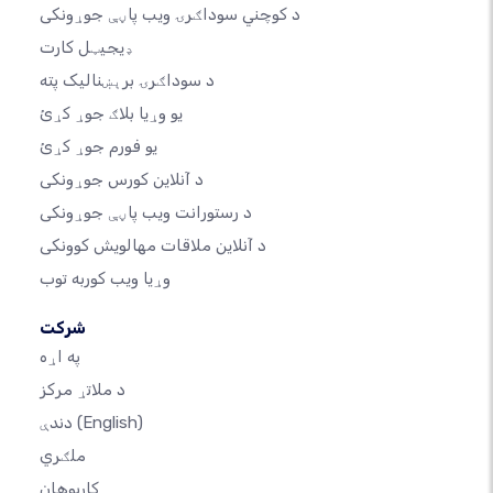
د کوچني سوداګرۍ ویب پاڼې جوړونکی
ډیجیټل کارت
د سوداګرۍ برېښنالیک پته
یو وړیا بلاګ جوړ کړئ
یو فورم جوړ کړئ
د آنلاین کورس جوړونکی
د رستورانت ویب پاڼې جوړونکی
د آنلاین ملاقات مهالویش کوونکی
وړیا ویب کوربه توب
شرکت
په اړه
د ملاتړ مرکز
(English)
دندې
ملګري
کارپوهان