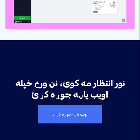
نور انتظار مه کوئ، نن ورځ خپله
ویب پاڼه جوړه کړئ!
ویب پاڼه جوړه کړئ