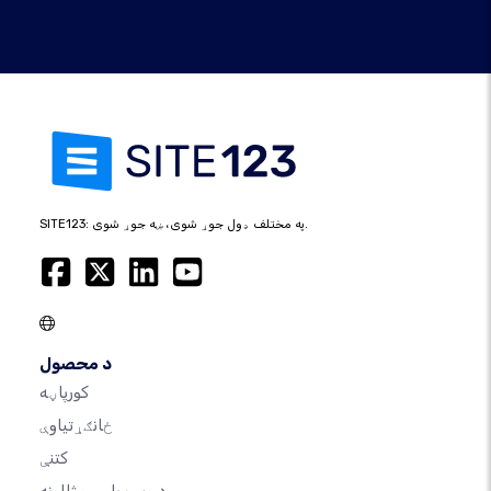
SITE123: په مختلف ډول جوړ شوی، ښه جوړ شوی.
د محصول
کورپاڼه
ځانګړتیاوې
کتنې
د ویب پاڼې مثالونه