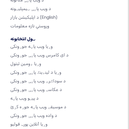
د ویب پاڼې ټیمپلیټونه
(English)
د اپلیکیشن بازار
وروستي تازه معلومات
ټول انتخابونه
وړیا ویب پاڼه جوړونکی
د ای کامرس ویب پاڼې جوړونکی
وړیا ډومین ثبتول
وړیا د لینډینګ پاڼې جوړونکی
د سوداګرۍ ویب پاڼې جوړونکی
د عکاسۍ ویب پاڼې جوړونکی
د پیښو ویب پاڼه
د موسیقۍ ویب پاڼه جوړه کړئ
د واده ویب پاڼې جوړونکی
وړیا آنلاین پورټ فولیو