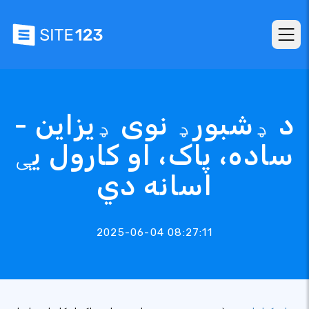
د ډشبورډ نوی ډیزاین -
ساده، پاک، او کارول یې
اسانه دي
2025-06-04 08:27:11