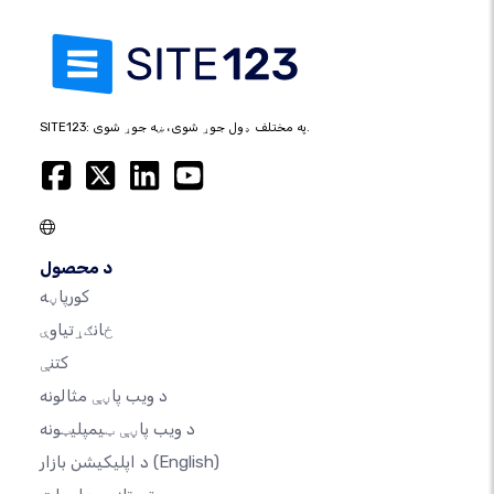
SITE123: په مختلف ډول جوړ شوی، ښه جوړ شوی.
د محصول
کورپاڼه
ځانګړتیاوې
کتنې
د ویب پاڼې مثالونه
د ویب پاڼې ټیمپلیټونه
(English)
د اپلیکیشن بازار