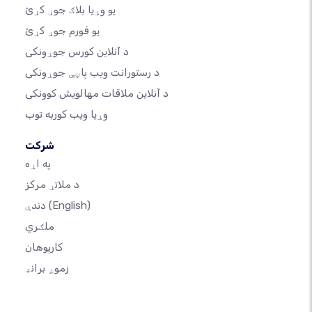
یو وړیا بلاګ جوړ کړئ
یو فورم جوړ کړئ
د آنلاین کورس جوړونکی
د رستورانت ویب پاڼې جوړونکی
د آنلاین ملاقات مهالویش کوونکی
وړیا ویب کوربه توب
شرکت
په اړه
د ملاتړ مرکز
(English)
دندې
ملګري
کارپوهان
زموږ برانډ