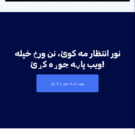
نور انتظار مه کوئ، نن ورځ خپله
ویب پاڼه جوړه کړئ!
ویب پاڼه جوړه کړئ