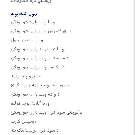
وروستي تازه معلومات
ټول انتخابونه
وړیا ویب پاڼه جوړونکی
د ای کامرس ویب پاڼې جوړونکی
وړیا ډومین ثبتول
وړیا د لینډینګ پاڼې جوړونکی
د سوداګرۍ ویب پاڼې جوړونکی
د عکاسۍ ویب پاڼې جوړونکی
د پیښو ویب پاڼه
د موسیقۍ ویب پاڼه جوړه کړئ
د واده ویب پاڼې جوړونکی
وړیا آنلاین پورټ فولیو
د کوچني سوداګرۍ ویب پاڼې جوړونکی
ډیجیټل کارت
د سوداګرۍ برېښنالیک پته