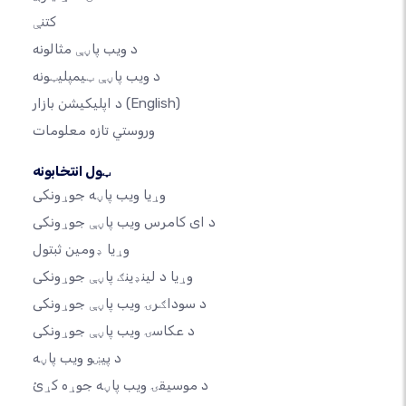
کتنې
د ویب پاڼې مثالونه
د ویب پاڼې ټیمپلیټونه
(English)
د اپلیکیشن بازار
وروستي تازه معلومات
ټول انتخابونه
وړیا ویب پاڼه جوړونکی
د ای کامرس ویب پاڼې جوړونکی
وړیا ډومین ثبتول
وړیا د لینډینګ پاڼې جوړونکی
د سوداګرۍ ویب پاڼې جوړونکی
د عکاسۍ ویب پاڼې جوړونکی
د پیښو ویب پاڼه
د موسیقۍ ویب پاڼه جوړه کړئ