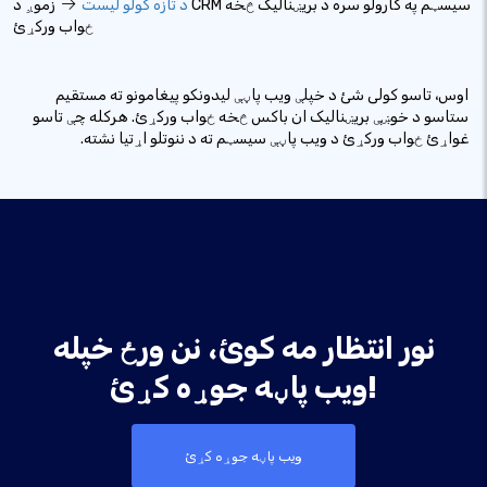
د تازه کولو لیست
زموږ د CRM سیسټم په کارولو سره د بریښنالیک څخه
ځواب ورکړئ
اوس، تاسو کولی شئ د خپلې ویب پاڼې لیدونکو پیغامونو ته مستقیم
ستاسو د خوښې بریښنالیک ان باکس څخه ځواب ورکړئ. هرکله چې تاسو
غواړئ ځواب ورکړئ د ویب پاڼې سیسټم ته د ننوتلو اړتیا نشته.
نور انتظار مه کوئ، نن ورځ خپله
ویب پاڼه جوړه کړئ!
ویب پاڼه جوړه کړئ