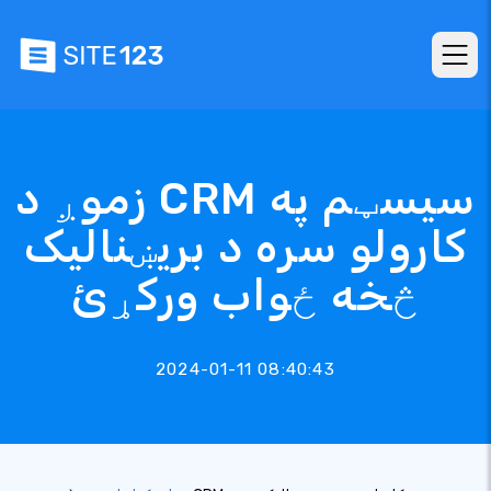
زموږ د CRM سیسټم په
کارولو سره د بریښنالیک
څخه ځواب ورکړئ
2024-01-11 08:40:43