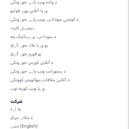
د واده ویب پاڼې جوړونکی
وړیا آنلاین پورټ فولیو
د کوچني سوداګرۍ ویب پاڼې جوړونکی
ډیجیټل کارت
د سوداګرۍ برېښنالیک پته
یو وړیا بلاګ جوړ کړئ
یو فورم جوړ کړئ
د آنلاین کورس جوړونکی
د رستورانت ویب پاڼې جوړونکی
د آنلاین ملاقات مهالویش کوونکی
وړیا ویب کوربه توب
شرکت
په اړه
د ملاتړ مرکز
(English)
دندې