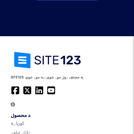
SITE123: په مختلف ډول جوړ شوی، ښه جوړ شوی.
د محصول
کورپاڼه
ځانګړتیاوې