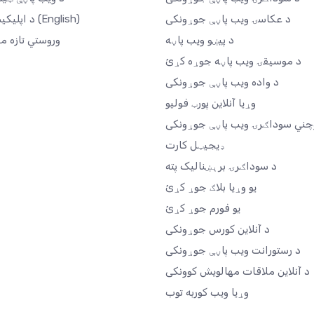
د عکاسۍ ویب پاڼې جوړونکی
(English)
د اپلیکیشن بازار
د پیښو ویب پاڼه
وروستي تازه م
د موسیقۍ ویب پاڼه جوړه کړئ
د واده ویب پاڼې جوړونکی
وړیا آنلاین پورټ فولیو
چني سوداګرۍ ویب پاڼې جوړونکی
ډیجیټل کارت
د سوداګرۍ برېښنالیک پته
یو وړیا بلاګ جوړ کړئ
یو فورم جوړ کړئ
د آنلاین کورس جوړونکی
د رستورانت ویب پاڼې جوړونکی
د آنلاین ملاقات مهالویش کوونکی
وړیا ویب کوربه توب