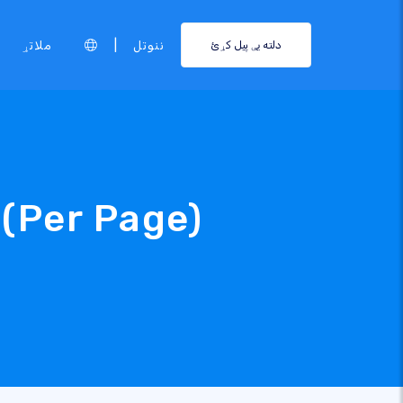
|
ننوتل
ملاتړ
دلته یې پیل کړئ
(Per Page)