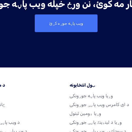
ویب پاڼه جوړه کړئ
ټول انتخابونه
د 
وړیا ویب پاڼه جوړونکی
د ای کامرس ویب پاڼې جوړونکی
ځان
وړیا ډومین ثبتول
وړیا د لینډینګ پاڼې جوړونکی
د ویب پاڼې 
د سوداګرۍ ویب پاڼې جوړونکی
د ویب پاڼې ټیم