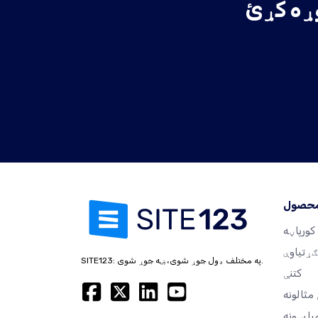
محصول
کورپاڼه
ګړتیاوې
SITE123: په مختلف ډول جوړ شوی، ښه جوړ شوی.
کتنې
مثالونه
پلیټونه