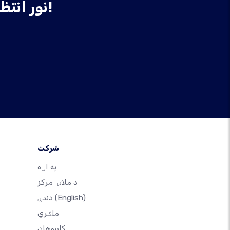
نور انتظار مه کوئ، نن ورځ خپله ویب پاڼه جوړه کړئ!
شرکت
په اړه
د ملاتړ مرکز
(English)
دندې
ملګري
کارپوهان