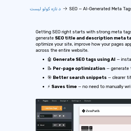
SEO — AI-Generated Meta Tags
د تازه کولو لیست
Getting SEO right starts with strong meta ta
generate
SEO title and description meta t
optimize your site, improve how your pages ap
across the entire website.
🤖
Generate SEO tags using AI
— insta
📝
Per-page optimization
— generate t
🎯
Better search snippets
— clearer t
⚡
Saves time
— no need to manually wri