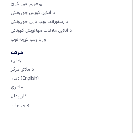
یو فورم جوړ کړئ
د آنلاین کورس جوړونکی
د رستورانت ویب پاڼې جوړونکی
د آنلاین ملاقات مهالویش کوونکی
وړیا ویب کوربه توب
شرکت
په اړه
د ملاتړ مرکز
(English)
دندې
ملګري
کارپوهان
زموږ برانډ