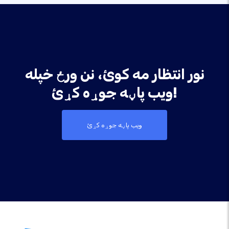
نور انتظار مه کوئ، نن ورځ خپله
ویب پاڼه جوړه کړئ!
ویب پاڼه جوړه کړئ