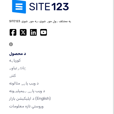
SITE123: په مختلف ډول جوړ شوی، ښه جوړ شوی.
د محصول
کورپاڼه
ځانګړتیاوې
کتنې
د ویب پاڼې مثالونه
د ویب پاڼې ټیمپلیټونه
(English)
د اپلیکیشن بازار
وروستي تازه معلومات