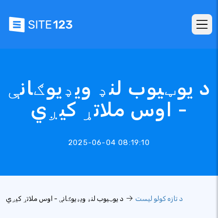
د یوټیوب لنډ ویډیوګانې
- اوس ملاتړ کیږي
2025-06-04 08:19:10
د تازه کولو لیست
د یوټیوب لنډ ویډیوګانې - اوس ملاتړ کیږي