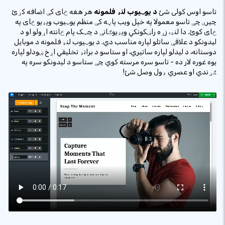
تاسو اوس کولی شئ
د یوټیوب لنډ فلمونه
هر هغه ځای کې اضافه کړئ
چیرې چې تاسو معمولا په خپل ویب پاڼه کې منظم یوټیوب ویډیو ځای په
ځای کوئ. دا لنډ، زړه راښکونکي ویډیوګانې د چټک پام ځانته اړولو او د
لیدونکو د علاقې ساتلو لپاره مناسب دي. د یوټیوب لنډ فلمونه د موبایل
دوستانه، د لیدلو لپاره ساتیري، او ستاسو د برانډ تخلیقي اړخ ښودلو لپاره
یوه غوره لار ده - تاسو سره مرسته کوي چې ستاسو د لیدونکو سره په
ګړندي او عصري ډول وصل شئ!