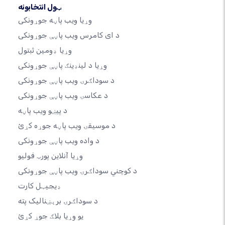
ټول انتخابونه
وړیا ویب پاڼه جوړونکی
د ای کامرس ویب پاڼې جوړونکی
وړیا ډومین ثبتول
وړیا د لینډینګ پاڼې جوړونکی
د سوداګرۍ ویب پاڼې جوړونکی
د عکاسۍ ویب پاڼې جوړونکی
د پیښو ویب پاڼه
د موسیقۍ ویب پاڼه جوړه کړئ
د واده ویب پاڼې جوړونکی
وړیا آنلاین پورټ فولیو
د کوچني سوداګرۍ ویب پاڼې جوړونکی
ډیجیټل کارت
د سوداګرۍ برېښنالیک پته
یو وړیا بلاګ جوړ کړئ