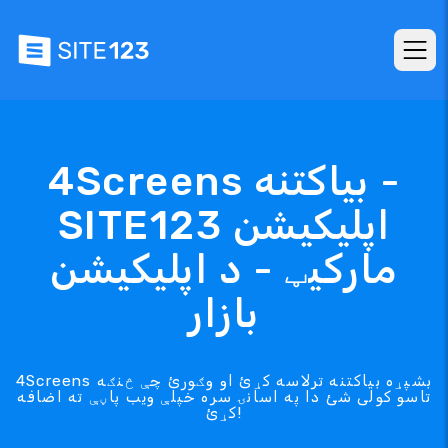
4Screens بیاکتنه -
SITE123 اپلیکیشن
مارکیټ - د اپلیکیشن
بازار
4Screens بشپړه بیاکتنه ترلاسه کړئ او وګورئ چې څنګه
تاسو کولی شئ دا په اسانۍ سره خپلې ویب پاڼې ته اضافه
کړئ!