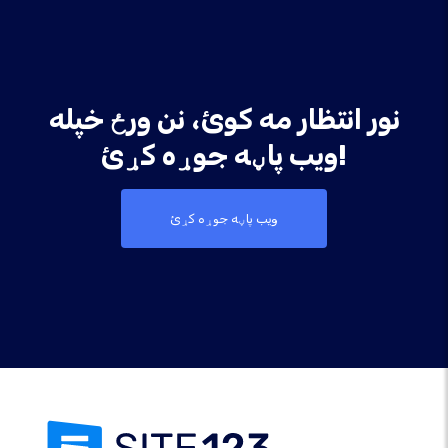
نور انتظار مه کوئ، نن ورځ خپله
ویب پاڼه جوړه کړئ!
ویب پاڼه جوړه کړئ