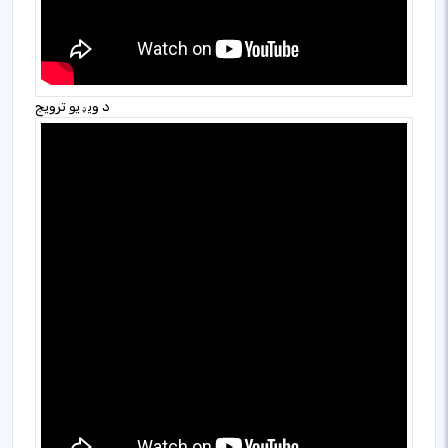
د ویډیو ترویج