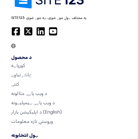
SITE123: په مختلف ډول جوړ شوی، ښه جوړ شوی.
د محصول
کورپاڼه
ځانګړتیاوې
کتنې
د ویب پاڼې مثالونه
د ویب پاڼې ټیمپلیټونه
(English)
د اپلیکیشن بازار
وروستي تازه معلومات
ټول انتخابونه