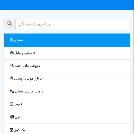
مشهور
د تحلیل وسایل
د ژوندۍ ملاتړ چیٹ
د بازار موندنې وسایل
د ویب ماسټر وسایل
فورمې
ګالري
بک کول