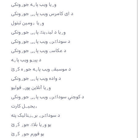
وړیا ویب پاڼه جوړونکی
د ای کامرس ویب پاڼې جوړونکی
وړیا ډومین ثبتول
وړیا د لینډینګ پاڼې جوړونکی
د سوداګرۍ ویب پاڼې جوړونکی
د عکاسۍ ویب پاڼې جوړونکی
د پیښو ویب پاڼه
د موسیقۍ ویب پاڼه جوړه کړئ
د واده ویب پاڼې جوړونکی
وړیا آنلاین پورټ فولیو
د کوچني سوداګرۍ ویب پاڼې جوړونکی
ډیجیټل کارت
د سوداګرۍ برېښنالیک پته
یو وړیا بلاګ جوړ کړئ
یو فورم جوړ کړئ