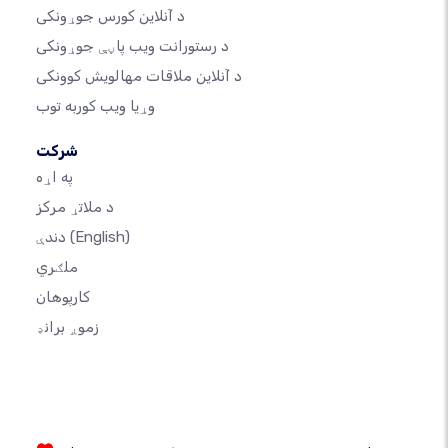
د آنلاین کورس جوړونکی
د رستورانت ویب پاڼې جوړونکی
د آنلاین ملاقات مهالویش کوونکی
وړیا ویب کوربه توب
شرکت
په اړه
د ملاتړ مرکز
(English)
دندې
ملګري
کارپوهان
زموږ برانډ