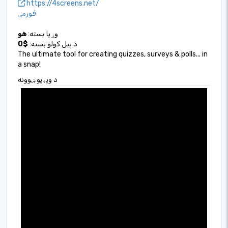
https://4screens.net/
فورمې
وړیا بسته:
هو
د پیل کولو بسته:
$0
The ultimate tool for creating quizzes, surveys & polls... in
a snap!
د ویډیو ښوونه