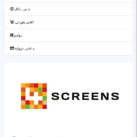
د بیې ټاکل
آنلاین پلورنځی
ټولنیز
د تادیې دروازه