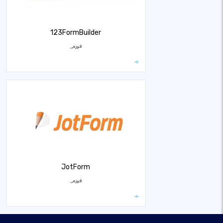
123FormBuilder
فورمې
JotForm
فورمې