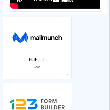
MailMunch
فورمې