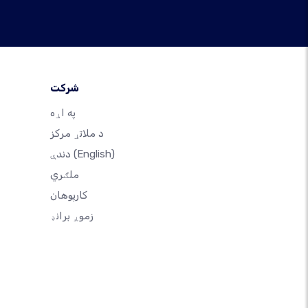
شرکت
په اړه
د ملاتړ مرکز
(English)
دندې
ملګري
کارپوهان
زموږ برانډ