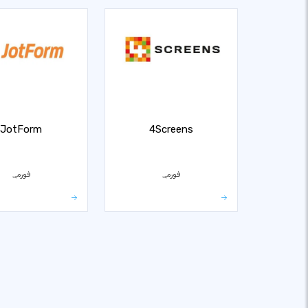
JotForm
4Screens
فورمې
فورمې