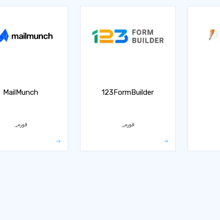
MailMunch
123FormBuilder
فورمې
فورمې