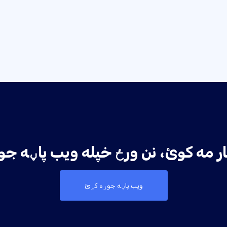
ویب پاڼه جوړه کړئ