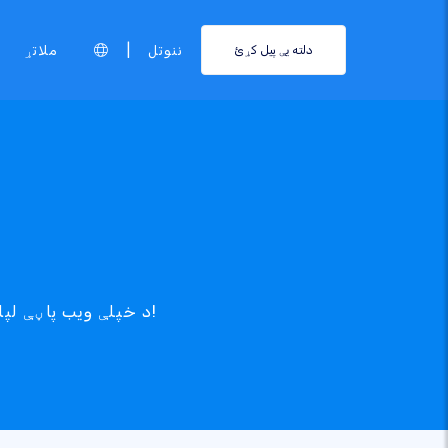
|
ننوتل
ملاتړ
دلته یې پیل کړئ
د خپلې ویب پاڼې لپاره سم فورمې ادغامونه ومومئ او په اسانۍ سره یې په هیڅ وخت کې اضافه کړئ!