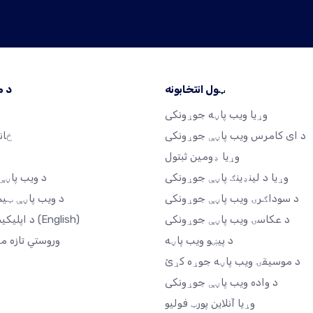
ټول انتخابونه
د 
وړیا ویب پاڼه جوړونکی
د ای کامرس ویب پاڼې جوړونکی
ځان
وړیا ډومین ثبتول
وړیا د لینډینګ پاڼې جوړونکی
د ویب پاڼې 
د سوداګرۍ ویب پاڼې جوړونکی
د ویب پاڼې ټیم
د عکاسۍ ویب پاڼې جوړونکی
(English)
د اپلیکیشن بازار
د پیښو ویب پاڼه
وروستي تازه م
د موسیقۍ ویب پاڼه جوړه کړئ
د واده ویب پاڼې جوړونکی
وړیا آنلاین پورټ فولیو