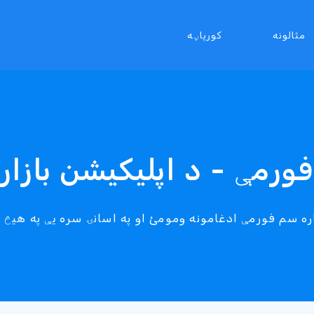
مثالونه
کورپاڼه
فورمې - د اپلیکیشن بازار