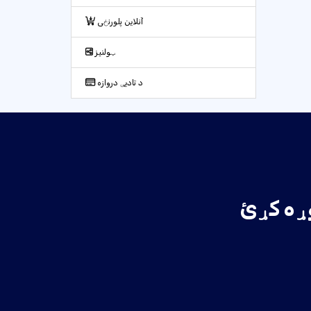
آنلاین پلورنځی
ټولنیز
د تادیې دروازه