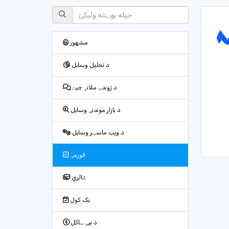
مشهور
د تحلیل وسایل
د ژوندۍ ملاتړ چیٹ
د بازار موندنې وسایل
د ویب ماسټر وسایل
فورمې
ګالري
بک کول
د بیې ټاکل