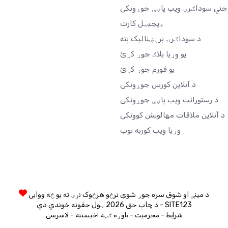
چني سوداګرۍ ویب پاڼې جوړونکی
ډیجیټل کارت
د سوداګرۍ برېښنالیک پته
یو وړیا بلاګ جوړ کړئ
یو فورم جوړ کړئ
د آنلاین کورس جوړونکی
د رستورانت ویب پاڼې جوړونکی
د آنلاین ملاقات مهالویش کوونکی
وړیا ویب کوربه توب
د مینې او شوق سره جوړ شوی ترڅو هرڅوک نړۍ ته یو څه ووایی
د چاپ حق 2026 ټول حقونه خوندي دي - SITE123
-
-
-
شرایط
محرمیت
ناوړه ګټه اخیستنه
لاسرسی