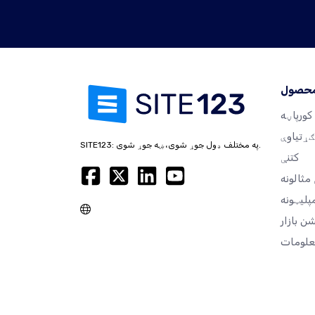
محصول
کورپاڼه
ګړتیاوې
SITE123: په مختلف ډول جوړ شوی، ښه جوړ شوی.
کتنې
مثالونه
پلیټونه
علومات