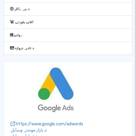
د بیې ټاکل
آنلاین پلورنځی
ټولنیز
د تادیې دروازه
https://www.google.com/adwords
د بازار موندنې وسایل