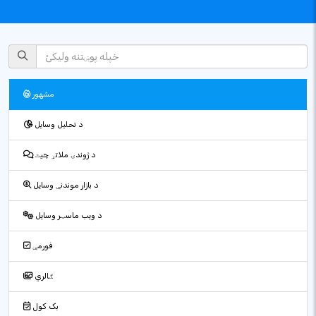
مشهور
د تحلیل وسایل
د ژوندۍ ملاتړ چیٹ
د بازار موندنې وسایل
د ویب ماسټر وسایل
فورمې
ګالري
بک کول