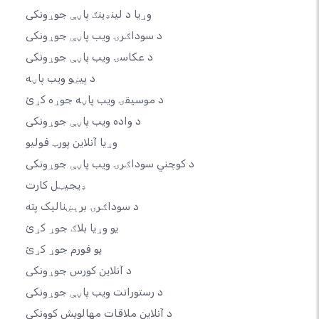
وړیا د لینډینګ پاڼې جوړونکی
د سوداګرۍ ویب پاڼې جوړونکی
د عکاسۍ ویب پاڼې جوړونکی
د پیښو ویب پاڼه
د موسیقۍ ویب پاڼه جوړه کړئ
د واده ویب پاڼې جوړونکی
وړیا آنلاین پورټ فولیو
د کوچني سوداګرۍ ویب پاڼې جوړونکی
ډیجیټل کارت
د سوداګرۍ برېښنالیک پته
یو وړیا بلاګ جوړ کړئ
یو فورم جوړ کړئ
د آنلاین کورس جوړونکی
د رستورانت ویب پاڼې جوړونکی
د آنلاین ملاقات مهالویش کوونکی