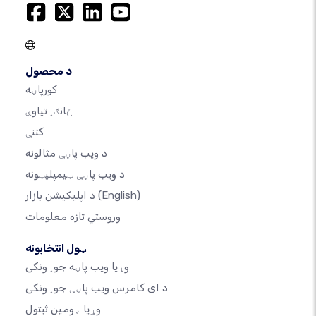
د محصول
کورپاڼه
ځانګړتیاوې
کتنې
د ویب پاڼې مثالونه
د ویب پاڼې ټیمپلیټونه
(English)
د اپلیکیشن بازار
وروستي تازه معلومات
ټول انتخابونه
وړیا ویب پاڼه جوړونکی
د ای کامرس ویب پاڼې جوړونکی
وړیا ډومین ثبتول