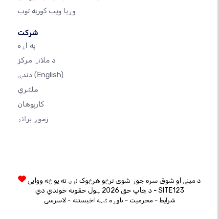
وړیا ویب کوربه توب
شرکت
په اړه
د ملاتړ مرکز
(English)
دندې
ملګري
کارپوهان
زموږ برانډ
د مینې او شوق سره جوړ شوی ترڅو هرڅوک نړۍ ته یو څه ووایی
د چاپ حق 2026 ټول حقونه خوندي دي - SITE123
-
-
-
شرایط
محرمیت
ناوړه ګټه اخیستنه
لاسرسی