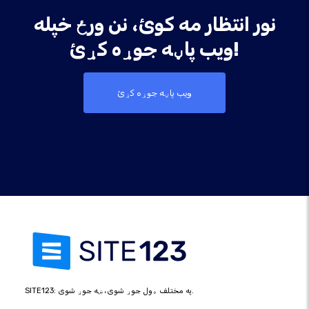
نور انتظار مه کوئ، نن ورځ خپله
ویب پاڼه جوړه کړئ!
ویب پاڼه جوړه کړئ
SITE123: په مختلف ډول جوړ شوی، ښه جوړ شوی.