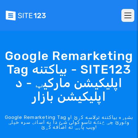
Google Remarketing
Tag بیاکتنه - SITE123
اپلیکیشن مارکیټ - د
اپلیکیشن بازار
Google Remarketing Tag بشپړه بیاکتنه ترلاسه کړئ او
وګورئ چې څنګه تاسو کولی شئ دا په اسانۍ سره خپلې
ویب پاڼې ته اضافه کړئ!