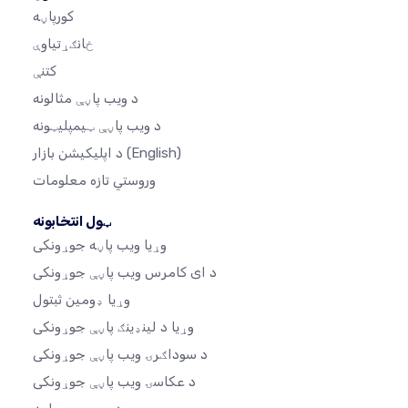
کورپاڼه
ځانګړتیاوې
کتنې
د ویب پاڼې مثالونه
د ویب پاڼې ټیمپلیټونه
(English)
د اپلیکیشن بازار
وروستي تازه معلومات
ټول انتخابونه
وړیا ویب پاڼه جوړونکی
د ای کامرس ویب پاڼې جوړونکی
وړیا ډومین ثبتول
وړیا د لینډینګ پاڼې جوړونکی
د سوداګرۍ ویب پاڼې جوړونکی
د عکاسۍ ویب پاڼې جوړونکی