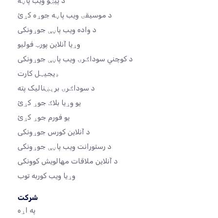
د پیښو ویب پاڼه
د موسیقۍ ویب پاڼه جوړه کړئ
د واده ویب پاڼې جوړونکی
وړیا آنلاین پورټ فولیو
د کوچني سوداګرۍ ویب پاڼې جوړونکی
ډیجیټل کارت
د سوداګرۍ برېښنالیک پته
یو وړیا بلاګ جوړ کړئ
یو فورم جوړ کړئ
د آنلاین کورس جوړونکی
د رستورانت ویب پاڼې جوړونکی
د آنلاین ملاقات مهالویش کوونکی
وړیا ویب کوربه توب
شرکت
په اړه