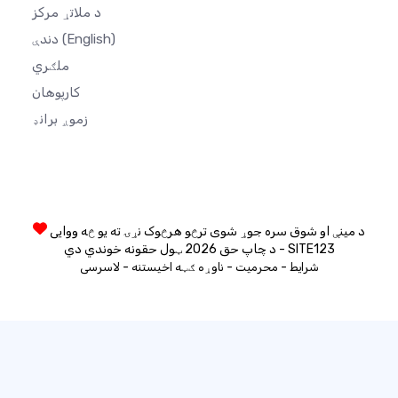
د ملاتړ مرکز
(English)
دندې
ملګري
کارپوهان
زموږ برانډ
د مینې او شوق سره جوړ شوی ترڅو هرڅوک نړۍ ته یو څه ووایی
د چاپ حق 2026 ټول حقونه خوندي دي - SITE123
-
-
-
شرایط
محرمیت
ناوړه ګټه اخیستنه
لاسرسی