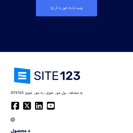
ویب پاڼه جوړه کړئ
SITE123: په مختلف ډول جوړ شوی، ښه جوړ شوی.
د محصول