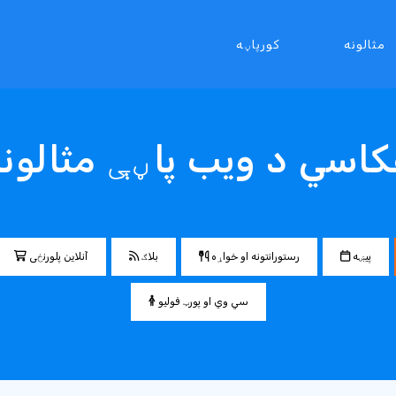
مثالونه
کورپاڼه
اسي د ویب پاڼې مثالون
پیښه
رستورانتونه او خواړه
بلاګ
آنلاین پلورنځی
سي وي او پورټ فولیو