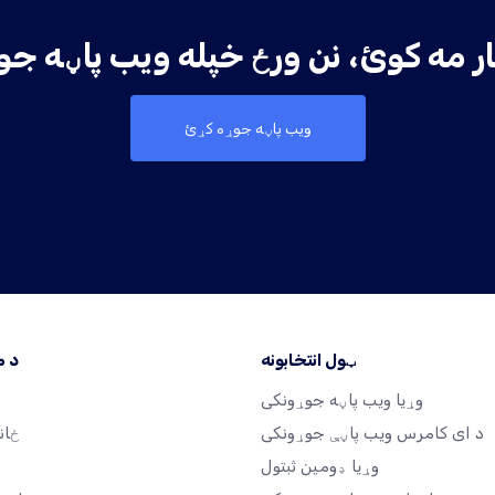
ویب پاڼه جوړه کړئ
ټول انتخابونه
د 
وړیا ویب پاڼه جوړونکی
د ای کامرس ویب پاڼې جوړونکی
ځان
وړیا ډومین ثبتول