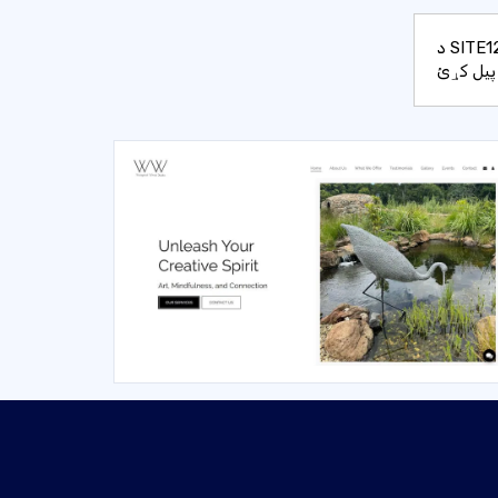
د SITE123 د عکاسي ویب پاڼې مثالونه وګورئ، او د SITE123 پیرودونکو لخوا د دې عالي