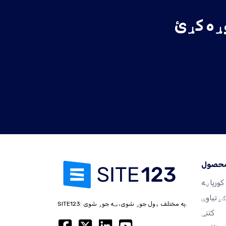
محصول
کورپاڼه
ګړتیاوې
SITE123: په مختلف ډول جوړ شوی، ښه جوړ شوی.
کتنې