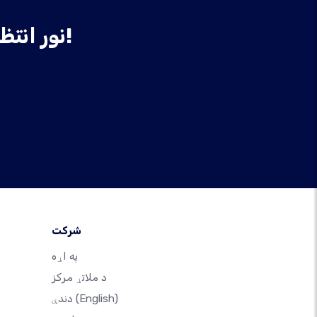
نور انتظار مه کوئ، نن ورځ خپله ویب پاڼه جوړه کړئ!
شرکت
په اړه
د ملاتړ مرکز
(English)
دندې