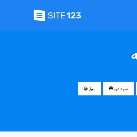
ه
سوداګرۍ
ټول