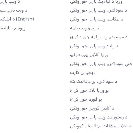
وړیا د لینډینګ پاڼې جوړونکی
د ویب پاڼې 
د سوداګرۍ ویب پاڼې جوړونکی
د ویب پاڼې ټیم
د عکاسۍ ویب پاڼې جوړونکی
(English)
د اپلیکیشن بازار
د پیښو ویب پاڼه
وروستي تازه م
د موسیقۍ ویب پاڼه جوړه کړئ
د واده ویب پاڼې جوړونکی
وړیا آنلاین پورټ فولیو
چني سوداګرۍ ویب پاڼې جوړونکی
ډیجیټل کارت
د سوداګرۍ برېښنالیک پته
یو وړیا بلاګ جوړ کړئ
یو فورم جوړ کړئ
د آنلاین کورس جوړونکی
د رستورانت ویب پاڼې جوړونکی
د آنلاین ملاقات مهالویش کوونکی