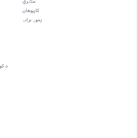
ملګري
کارپوهان
زموږ برانډ
د کو