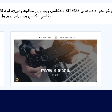
عکاسي عکاسي ویب پاڼې جوړول پیل کړئ.