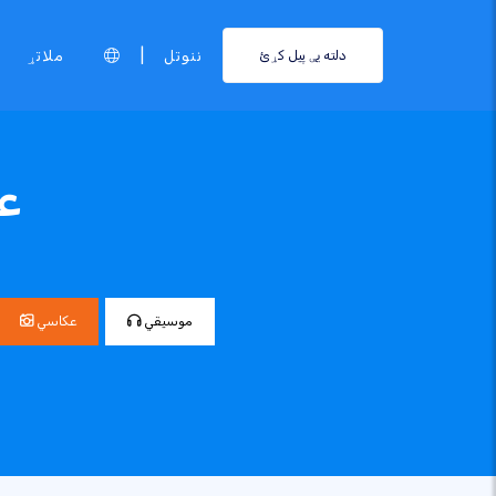
|
ننوتل
ملاتړ
دلته یې پیل کړئ
عک
موسيقي
عکاسي