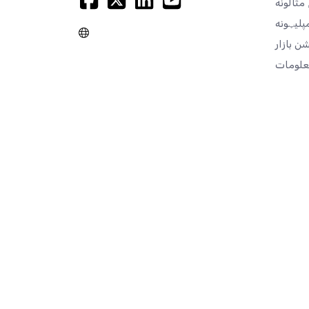
مثالونه
پلیټونه
علومات