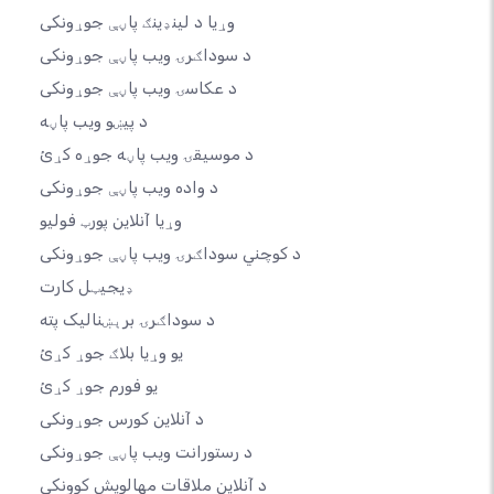
وړیا د لینډینګ پاڼې جوړونکی
د سوداګرۍ ویب پاڼې جوړونکی
د عکاسۍ ویب پاڼې جوړونکی
د پیښو ویب پاڼه
د موسیقۍ ویب پاڼه جوړه کړئ
د واده ویب پاڼې جوړونکی
وړیا آنلاین پورټ فولیو
د کوچني سوداګرۍ ویب پاڼې جوړونکی
ډیجیټل کارت
د سوداګرۍ برېښنالیک پته
یو وړیا بلاګ جوړ کړئ
یو فورم جوړ کړئ
د آنلاین کورس جوړونکی
د رستورانت ویب پاڼې جوړونکی
د آنلاین ملاقات مهالویش کوونکی