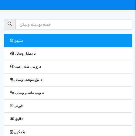
مشهور
د تحلیل وسایل
د ژوندۍ ملاتړ چیٹ
د بازار موندنې وسایل
د ویب ماسټر وسایل
فورمې
ګالري
بک کول