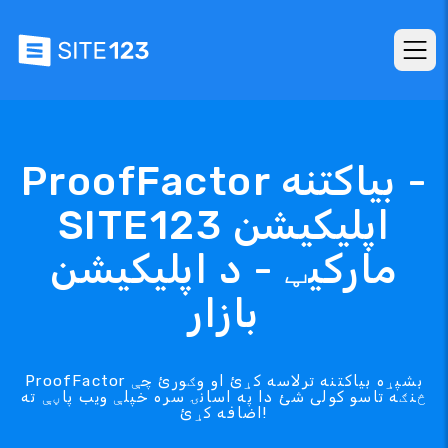
ProofFactor بیاکتنه -
SITE123 اپلیکیشن
مارکیټ - د اپلیکیشن
بازار
ProofFactor بشپړه بیاکتنه ترلاسه کړئ او وګورئ چې
څنګه تاسو کولی شئ دا په اسانۍ سره خپلې ویب پاڼې ته
اضافه کړئ!