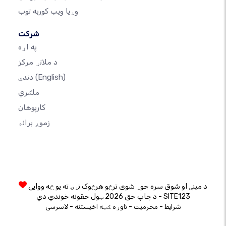
وړیا ویب کوربه توب
شرکت
په اړه
د ملاتړ مرکز
(English)
دندې
ملګري
کارپوهان
زموږ برانډ
د مینې او شوق سره جوړ شوی ترڅو هرڅوک نړۍ ته یو څه ووایی
د چاپ حق 2026 ټول حقونه خوندي دي - SITE123
-
-
-
شرایط
محرمیت
ناوړه ګټه اخیستنه
لاسرسی