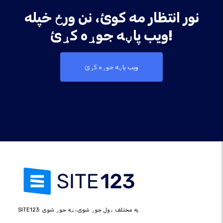
نور انتظار مه کوئ، نن ورځ خپله
ویب پاڼه جوړه کړئ!
ویب پاڼه جوړه کړئ
SITE123: په مختلف ډول جوړ شوی، ښه جوړ شوی.