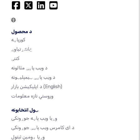
د محصول
کورپاڼه
ځانګړتیاوې
کتنې
د ویب پاڼې مثالونه
د ویب پاڼې ټیمپلیټونه
(English)
د اپلیکیشن بازار
وروستي تازه معلومات
ټول انتخابونه
وړیا ویب پاڼه جوړونکی
د ای کامرس ویب پاڼې جوړونکی
وړیا ډومین ثبتول