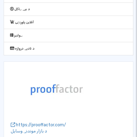
د بیې ټاکل
آنلاین پلورنځی
ټولنیز
د تادیې دروازه
https://prooffactor.com/
د بازار موندنې وسایل